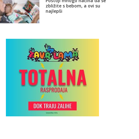
Postoji mnogo načina da se
zbližite s bebom, a ovi su
najlepši