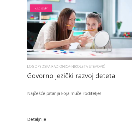
08.
Mar
LOGOPEDSKA RADIONICA-NIKOLETA STEVOVIĆ
Govorno jezički razvoj deteta
Najčešće pitanja koja muče roditelje!
Detaljnije