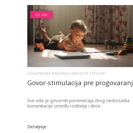
05.
Mar
LOGOPEDSKA RADIONICA-NIKOLETA STEVOVIĆ
Govor-stimulacija pre progovaran
Sve više je govornih poremećaja zbog nedostatka
komunikacije između roditelja i dece.
Detaljnije