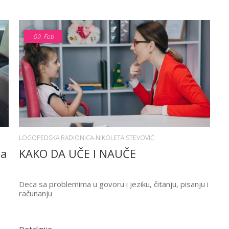
09.
Feb
LOGOPEDSKA RADIONICA-NIKOLETA STEVOVIĆ
za
KAKO DA UČE I NAUČE
Deca sa problemima u govoru i jeziku, čitanju, pisanju i
računanju