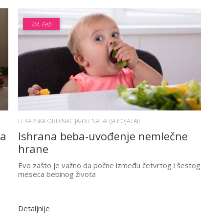
04.
Feb
LEKARSKA ORDINACIJA-DR NATALIJA POJATAR
ja
Ishrana beba-uvođenje nemlečne
hrane
Evo zašto je važno da počne između četvrtog i šestog
meseca bebinog života
Detaljnije