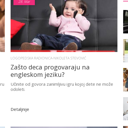
28.
Mar
LOGOPEDSKA RADIONICA-NIKOLETA STEVOVIĆ
Zašto deca progovaraju na
engleskom jeziku?
gru
Učinite od govora zanimljivu igru kojoj dete ne može
odoleti.
Detaljnije