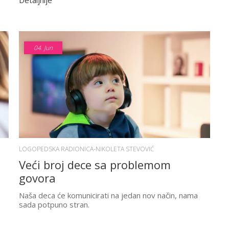
Detaljnije
04.
Jun
LOGOPEDSKA RADIONICA-NIKOLETA STEVOVIĆ
Veći broj dece sa problemom
govora
Naša deca će komunicirati na jedan nov način, nama
sada potpuno stran.