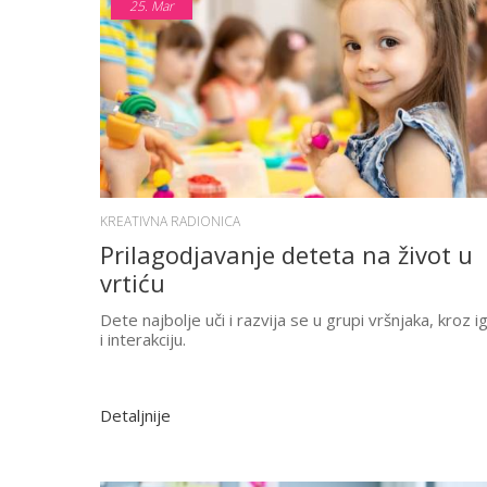
25.
Mar
KREATIVNA RADIONICA
Prilagodjavanje deteta na život u
vrtiću
Dete najbolje uči i razvija se u grupi vršnjaka, kroz i
i interakciju.
Detaljnije