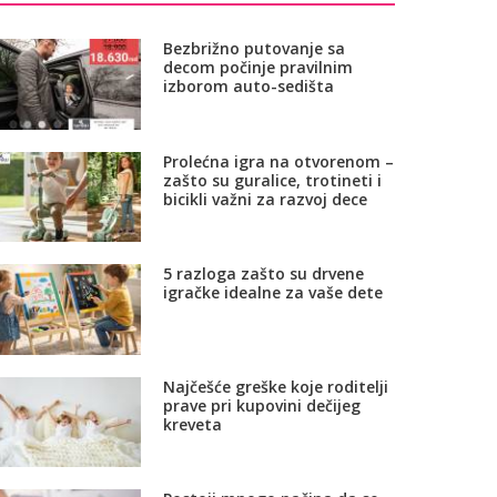
Bezbrižno putovanje sa
decom počinje pravilnim
izborom auto-sedišta
Prolećna igra na otvorenom –
zašto su guralice, trotineti i
bicikli važni za razvoj dece
5 razloga zašto su drvene
igračke idealne za vaše dete
Najčešće greške koje roditelji
prave pri kupovini dečijeg
kreveta