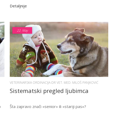
Detaljnije
22.
May
VETERINARSKA ORDINACIJA-DR VET. MED. MILOŠ PANJKOVIĆ
Sistematski pregled ljubimca
o
Šta zapravo znači «senior» ili «stariji pas»?