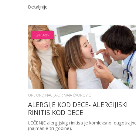
Detaljnije
24.
May
ORL ORDINACIJA-DR MAJA ČVOROVIĆ
ALERGIJE KOD DECE- ALERGIJISKI
RINITIS KOD DECE
LEČENJE alergijskig rinitisa je komleksno, dugotrajn
(najmanje tri godine).