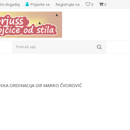
elni događaj
Prijavite se
Registrujte se
0
0
Pretraži sajt
SKA ORDINACIJA-DR MARKO ČVOROVIĆ