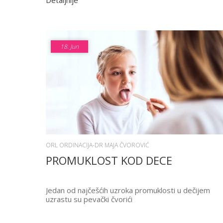
Detaljnije
18.
Jun
ORL ORDINACIJA-DR MAJA ČVOROVIĆ
PROMUKLOST KOD DECE
Jedan od najčešćih uzroka promuklosti u dečijem
uzrastu su pevački čvorići