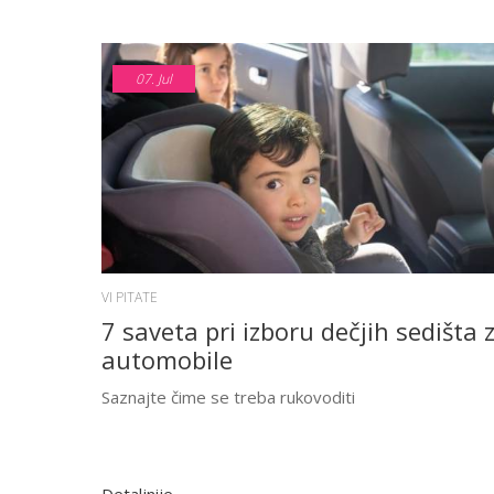
07.
Jul
VI PITATE
7 saveta pri izboru dečjih sedišta 
automobile
Saznajte čime se treba rukovoditi