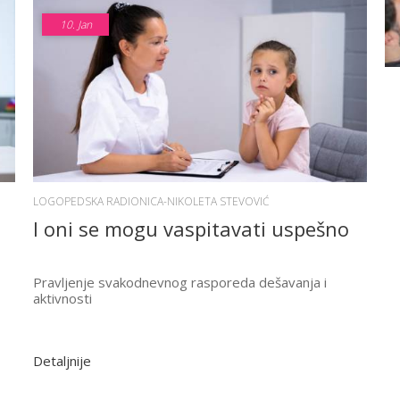
10.
Jan
LOGOPEDSKA RADIONICA-NIKOLETA STEVOVIĆ
I oni se mogu vaspitavati uspešno
Pravljenje svakodnevnog rasporeda dešavanja i
aktivnosti
Detaljnije