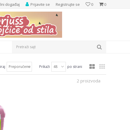
elni događaj
Prijavite se
Registrujte se
0
0
Pretraži sajt
iraj
Prikaži
po strani
2 proizvoda