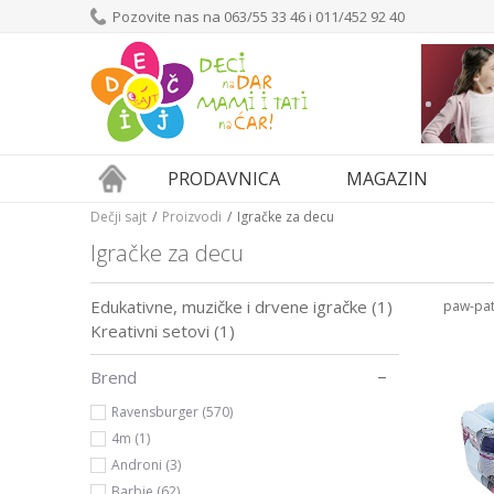
Pozovite nas na 063/55 33 46 i 011/452 92 40
PRODAVNICA
MAGAZIN
Dečji sajt
Proizvodi
Igračke za decu
Igračke za decu
Edukativne, muzičke i drvene igračke
(1)
paw-pat
Kreativni setovi
(1)
Brend
Ravensburger (570)
4m (1)
Androni (3)
Barbie (62)