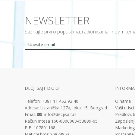
NEWSLETTER
Saznajte prvi o popustima, radionicama i novim te
DEČJI SAJT D.O.O.
INFORMAC
Telefon:
+381 11
452 92 40
O nama
Adresa:
Ustanička 127a, lokal 15, Beograd
Vaši utisci
Email:
info@decjisajt.rs
Predlozi, k
Račun
Intesa 160-0000000453899-65
Zaposlenj
PIB:
107801168
Marketing
Matični broj:
20874953
Postanite