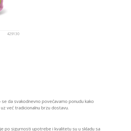
429130
u
dimo se da svakodnevno povećavamo ponudu kako
 uz već tradicionalnu brzu dostavu.
e po sigurnosti upotrebe i kvalitetu su u skladu sa