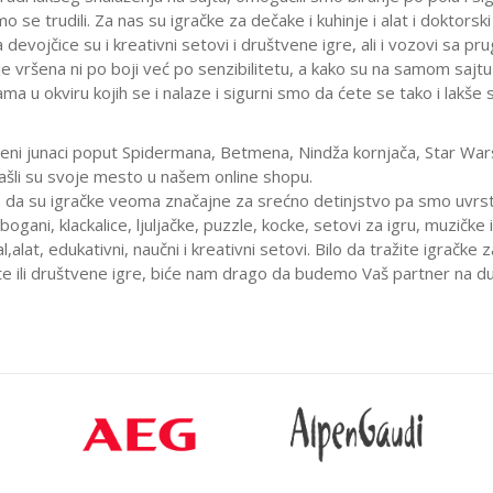
 se trudili. Za nas su igračke za dečake i kuhinje i alat i doktorski 
 devojčice su i kreativni setovi i društvene igre, ali i vozovi sa p
je vršena ni po boji već po senzibilitetu, a kako su na samom sajtu
ama u okviru kojih se i nalaze i sigurni smo da ćete se tako i lakš
jeni junaci poput Spidermana, Betmena, Nindža kornjača, Star Wars-
ašli su svoje mesto u našem online shopu.
da su igračke veoma značajne za srećno detinjstvo pa smo uvrstil
bogani, klackalice, ljuljačke, puzzle, kocke, setovi za igru, muzičk
alat, edukativni, naučni i kreativni setovi. Bilo da tražite igračke z
te ili društvene igre, biće nam drago da budemo Vaš partner na 