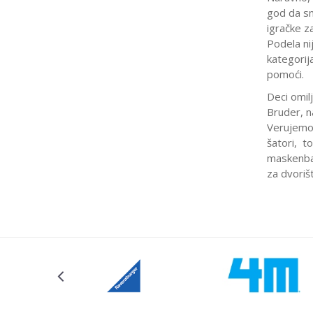
god da smo
igračke za
Podela ni
kategorij
pomoći.
Deci omil
Bruder, n
Verujemo 
šatori, to
maskenbal,
za dvoriš