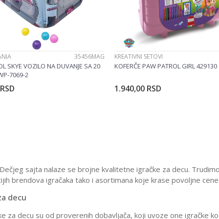
ANJA
35456MAG
KREATIVNI SETOVI
L SKYE VOZILO NA DUVANJE SA 20
KOFERČE PAW PATROL GIRL 429130
WP-7069-2
RSD
1.940,00
RSD
Dodajte u korpu
Dodajte u korp
Dečjeg sajta nalaze se brojne kvalitetne igračke za decu. Tru
ijih brendova igračaka tako i asortimana koje krase povoljne cene
za decu
ke za decu su od proverenih dobavljača, koji uvoze one igračke koj