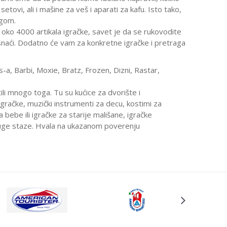
setovi, ali i mašine za veš i aparati za kafu. Isto tako,
rugom.
 oko 4000 artikala igračke, savet je da se rukovodite
e snaći. Dodatno će vam za konkretne igračke i pretraga
a, Barbi, Moxie, Bratz, Frozen, Dizni, Rastar,
i mnogo toga. Tu su kućice za dvorište i
e igračke, muzički instrumenti za decu, kostimi za
a bebe ili igračke za starije mališane, igračke
duge staze. Hvala na ukazanom poverenju