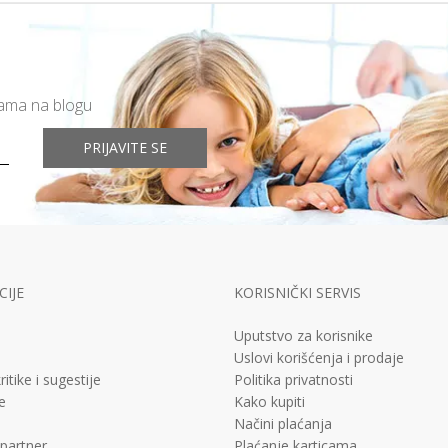
mama na blogu
PRIJAVITE SE
IJE
KORISNIČKI SERVIS
Uputstvo za korisnike
Uslovi korišćenja i prodaje
ritike i sugestije
Politika privatnosti
e
Kako kupiti
Načini plaćanja
 partner
Plaćanje karticama