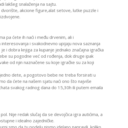
i lakšeg snalaženja na sajtu.
dvorište, akcione figure,alat setove, lutke puzzle i
 izdvojene.
a pa ćete ih naći i među drvenim, ali i
ka interesovanja i svakodnevno upijaju nova saznanja
 je i dobra knjiga za kupanje jednako značajna igračka
bebe su pogodne već od rođenja, dok druge ipak
vake od njin naznačene su koje igračke su za koji
 jedno dete, a pogotovo bebe ne treba forsirati u
 smo da ćete na našem sjatu naći ono što najviše
chata svakog radnog dana do 15,30h ili putem emaila
ol. Nije redak slučaj da se devojčica igra autićima, a
ostupne i idealno zajedničke.
gurni smo da tu podelu nismo idelano napravili, koliko