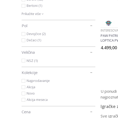
Bertoni (1)
Prikažite više
Pol
INTERESOV
Devojčice (2)
PAW PATRO
LOPTICA P
Dečaci (1)
4.499,00
Veličina
NSZ (1)
Kolekcije
Najprodavanije
Akcija
U ponudi 
Novo
najpoznat
Akcija meseca
Igračke 
Cena
Sve igrač