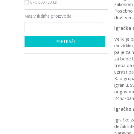
0 - 5.000 RSD (2)
zakonom n
Posebno s
Naziv ili šifra proizvoda
društvene
Igračke 
Veliki je
PRETRAŽI
muzičkim,
pa je za 
za bebe b
treba da 
uzrast pa
Kao grupa
igranju. 
odgovara 
24h/7dan
Igračke 
Igračke z
dečak lut
Naravno, 