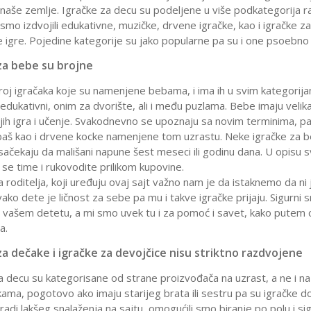
aše zemlje. Igračke za decu su podeljene u više podkategorija rad
mo izdvojili edukativne, muzičke, drvene igračke, kao i igračke za 
 igre. Pojedine kategorije su jako popularne pa su i one psoebno
za bebe su brojne
 broj igračaka koje su namenjene bebama, i ima ih u svim kategorijam
edukativni, onim za dvorište, ali i među puzlama. Bebe imaju veli
njih igra i učenje. Svakodnevno se upoznaju sa novim terminima, pa
aš kao i drvene kocke namenjene tom uzrastu. Neke igračke za 
sačekaju da mališani napune šest meseci ili godinu dana. U opisu s
 se time i rukovodite prilikom kupovine.
 roditelja, koji uređuju ovaj sajt važno nam je da istaknemo da ni
Svako dete je ličnost za sebe pa mu i takve igračke prijaju. Sigurni
vašem detetu, a mi smo uvek tu i za pomoć i savet, kako putem 
a.
za dečake i igračke za devojčice nisu striktno razdvojene
a decu su kategorisane od strane proizvođača na uzrast, a ne i na p
kama, pogotovo ako imaju starijeg brata ili sestru pa su igračke d
radi lakšeg snalaženja na sajtu, omogućili smo biranje po polu i si