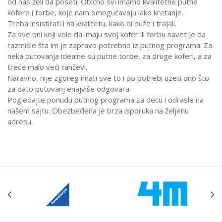
od nas želi da poseti. Obično svi imamo kvalitetne putne
kofere i torbe, koje nam omogućavaju lako kretanje.
Treba insistirati i na kvalitetu, kako bi duže i trajali.
Za sve oni koji vole da imaju svoj kofer ili torbu savet je da
razmisle šta im je zapravo potrebno iz putnog programa. Za
neka putovanja idealne su putne torbe, za druge koferi, a za
treće malo veći rančevi.
Naravno, nije zgoreg imati sve to i po potrebi uzeti ono što
za dato putovanj enajviše odgovara.
Pogledajte ponudu putnog programa za decu i odrasle na
našem sajtu. Obezbeđena je brza isporuka na željenu
adresu.