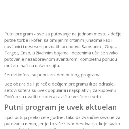
Putni program - sve za putovanje na jednom mestu - dečje
putne torbe i koferi sa omiljenim crtanim junacima kao i
novčanici i neseseri poznatih brendova Samsonite, Oops,
Target, Enso, u živahnim bojama i dezenima učiniće svako
putovanje nezaboravnom avanturom. Kompletnu ponudu
možete naći na našem sajtu.
Setovi kofera su popularni deo putnog programa
Bez obzira da li je reč o dečijem programu ili za odrasle,
setovi kofera su uvek popularni i najisplativiji za kupovinu.
Obično su dva ili tri kofera različite veličine u setu.
Putni program je uvek aktuelan
Ljudi putuju preko cele godine, tako da zvanične sezone za
putovanja nema, jer je to više stvar destinacija, koje svako