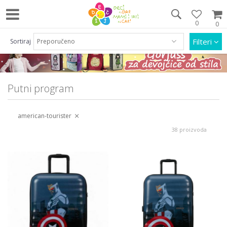
0
0
Pozovite nas na 063/55 33 46 i 011/452 92 40
Filteri
Sortiraj
Putni program
american-tourister
38 proizvoda