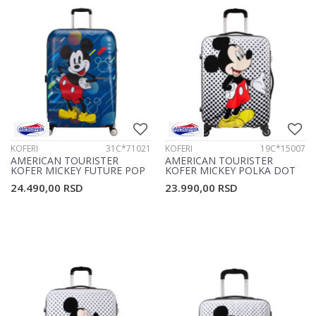
KOFERI
31C*71021
KOFERI
19C*15007
AMERICAN TOURISTER
AMERICAN TOURISTER
KOFER MICKEY FUTURE POP
KOFER MICKEY POLKA DOT
31C*71021
19C*15007
24.490,00
RSD
23.990,00
RSD