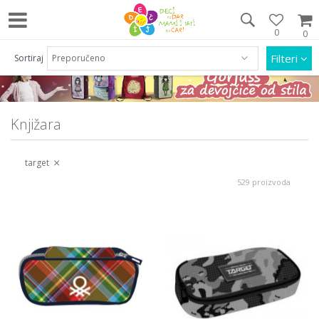
0
0
Pozovite nas na 063/55 33 46 i 011/452 92 40
Filteri
Sortiraj
Knjižara
target
529 proizvoda