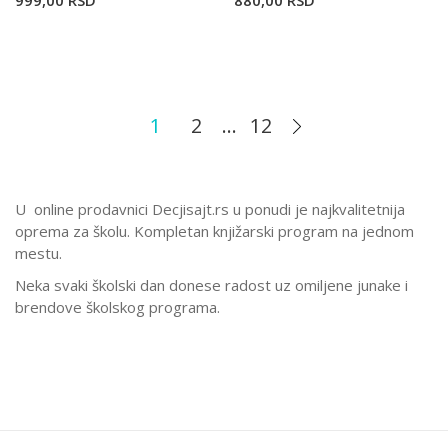
999,00
RSD
880,00
RSD
1
2
...
12
U online prodavnici Decjisajt.rs u ponudi je najkvalitetnija
oprema za školu. Kompletan knjižarski program na jednom
mestu.
Neka svaki školski dan donese radost uz omiljene junake i
brendove školskog programa.