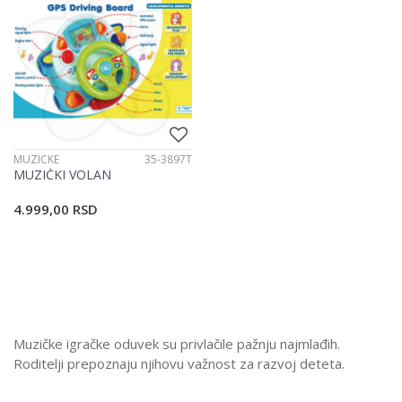
MUZIČKE
35-3897T
MUZIČKI VOLAN
4.999,00
RSD
Muzičke igračke oduvek su privlačile pažnju najmlađih.
Roditelji prepoznaju njihovu važnost za razvoj deteta.