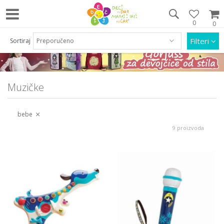
0
0
Pozovite nas na 063/55 33 46 i 011/452 92 40
Filteri
Sortiraj
Muzičke
bebe
9 proizvoda