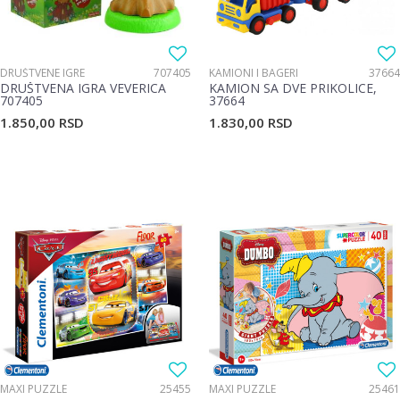
DRUŠTVENE IGRE
707405
KAMIONI I BAGERI
37664
DRUŠTVENA IGRA VEVERICA
KAMION SA DVE PRIKOLICE,
707405
37664
1.850,00
RSD
1.830,00
RSD
MAXI PUZZLE
25455
MAXI PUZZLE
25461