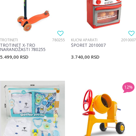
TROTINETI
780255
KUĆNI APARATI
2010007
TROTINET X-TRO
ŠPORET 2010007
NARANDŽASTI 780255
5.499,00
RSD
3.740,00
RSD
12
%