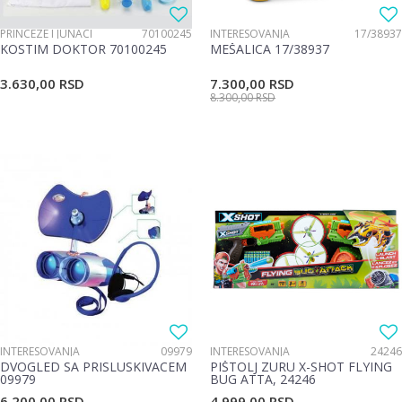
PRINCEZE I JUNACI
70100245
INTERESOVANJA
17/38937
KOSTIM DOKTOR 70100245
MEŠALICA 17/38937
3.630,00
RSD
7.300,00
RSD
8.300,00
RSD
INTERESOVANJA
09979
INTERESOVANJA
24246
DVOGLED SA PRISLUSKIVACEM
PIŠTOLJ ZURU X-SHOT FLYING
09979
BUG ATTA, 24246
6.200,00
RSD
4.999,00
RSD