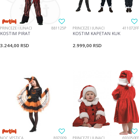
PRINCEZE I JUNACI
881125P
PRINCEZE I JUNACI
411072FF
KOSTIM PIRAT
KOSTIM KAPETAN KUK
3.244,00
RSD
2.999,00
RSD
NOĆ VEŠTICA
897009
PRINCEZE I JUNACI
693050FF