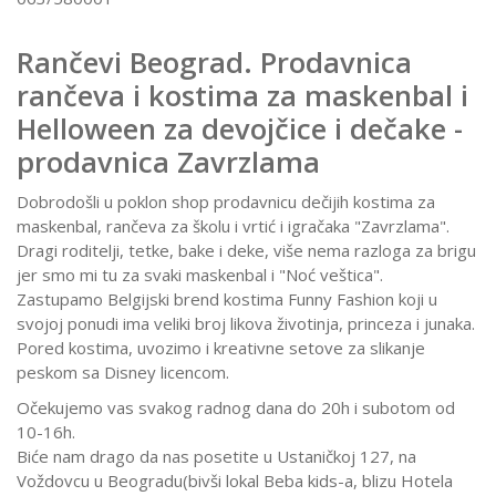
Rančevi Beograd. Prodavnica
rančeva i kostima za maskenbal i
Helloween za devojčice i dečake -
prodavnica Zavrzlama
Dobrodošli u poklon shop prodavnicu dečijih kostima za
maskenbal, rančeva za školu i vrtić i igračaka "Zavrzlama".
Dragi roditelji, tetke, bake i deke, više nema razloga za brigu
jer smo mi tu za svaki maskenbal i "Noć veštica".
Zastupamo Belgijski brend kostima Funny Fashion koji u
svojoj ponudi ima veliki broj likova životinja, princeza i junaka.
Pored kostima, uvozimo i kreativne setove za slikanje
peskom sa Disney licencom.
Očekujemo vas svakog radnog dana do 20h i subotom od
10-16h.
Biće nam drago da nas posetite u Ustaničkoj 127, na
Voždovcu u Beogradu(bivši lokal Beba kids-a, blizu Hotela