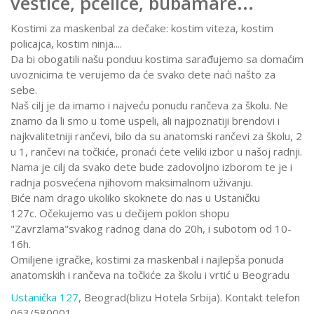
veštice, pčelice, bubamare...
Kostimi za maskenbal za dečake: kostim viteza, kostim
policajca, kostim ninja....
Da bi obogatili našu ponduu kostima sarađujemo sa domaćim
uvoznicima te verujemo da će svako dete naći našto za
sebe.
Naš cilj je da imamo i najveću ponudu rančeva za školu. Ne
znamo da li smo u tome uspeli, ali najpoznatiji brendovi i
najkvalitetniji rančevi, bilo da su anatomski rančevi za školu, 2
u 1, rančevi na točkiće, pronaći ćete veliki izbor u našoj radnji.
Nama je cilj da svako dete bude zadovoljno izborom te je i
radnja posvećena njihovom maksimalnom uživanju.
Biće nam drago ukoliko skoknete do nas u Ustaničku
127c. Očekujemo vas u dečijem poklon shopu
"Zavrzlama"svakog radnog dana do 20h, i subotom od 10-
16h.
Omiljene igračke, kostimi za maskenbal i najlepša ponuda
anatomskih i rančeva na točkiće za školu i vrtić u Beogradu
Ustanička 127
, Beograd(blizu Hotela Srbija). Kontakt telefon
063/580001