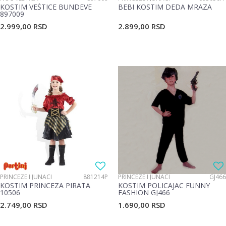
KOSTIM VEŠTICE BUNDEVE
BEBI KOSTIM DEDA MRAZA
897009
2.999,00
RSD
2.899,00
RSD
PRINCEZE I JUNACI
881214P
PRINCEZE I JUNACI
GJ466
KOSTIM PRINCEZA PIRATA
KOSTIM POLICAJAC FUNNY
10506
FASHION GJ466
2.749,00
RSD
1.690,00
RSD