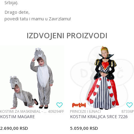
Srbija).
Drago dete,
povedi tatu i mamu u Zavrzlamu!
IZDVOJENI PROIZVODI
KOSTIMI ZA MASKENBAL - ŽIVOTINJE
409294FF
PRINCEZE I JUNACI
87336P
KOSTIM MAGARE
KOSTIM KRALJICA SRCE 7226
2.690,00
RSD
5.059,00
RSD