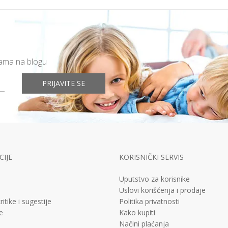
mama na blogu
PRIJAVITE SE
IJE
KORISNIČKI SERVIS
Uputstvo za korisnike
Uslovi korišćenja i prodaje
ritike i sugestije
Politika privatnosti
e
Kako kupiti
Načini plaćanja