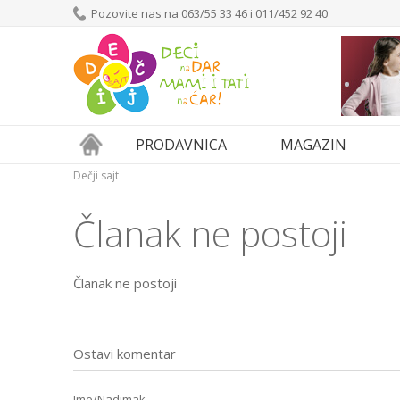
Pozovite nas na 063/55 33 46 i 011/452 92 40
PRODAVNICA
MAGAZIN
Dečji sajt
Članak ne postoji
Članak ne postoji
Ostavi komentar
Ime/Nadimak