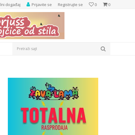
elni događaj
Prijavite se
Registrujte se
0
0
Pretraži sajt