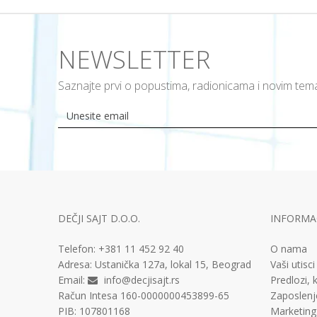
NEWSLETTER
Saznajte prvi o popustima, radionicama i novim te
DEČJI SAJT D.O.O.
INFORMAC
Telefon:
+381 11
452 92 40
O nama
Adresa:
Ustanička 127a, lokal 15, Beograd
Vaši utisci
Email:
info@decjisajt.rs
Predlozi, k
Račun
Intesa 160-0000000453899-65
Zaposlenj
PIB:
107801168
Marketing