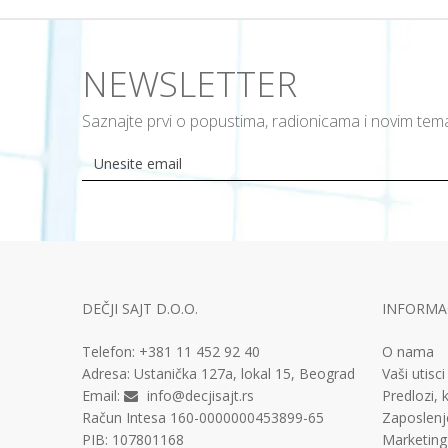
NEWSLETTER
Saznajte prvi o popustima, radionicama i novim te
DEČJI SAJT D.O.O.
INFORMAC
Telefon:
+381 11
452 92 40
O nama
Adresa:
Ustanička 127a, lokal 15, Beograd
Vaši utisci
Email:
info@decjisajt.rs
Predlozi, k
Račun
Intesa 160-0000000453899-65
Zaposlenj
PIB:
107801168
Marketing