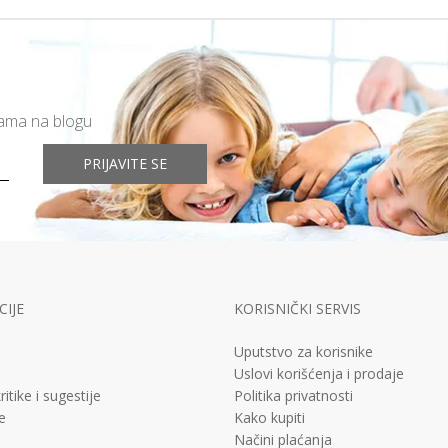
mama na blogu
PRIJAVITE SE
IJE
KORISNIČKI SERVIS
Uputstvo za korisnike
Uslovi korišćenja i prodaje
ritike i sugestije
Politika privatnosti
e
Kako kupiti
Načini plaćanja