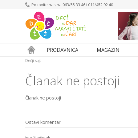
Pozovite nas na 063/55 33 46 i 011/452 92 40
PRODAVNICA
MAGAZIN
Dečji sajt
Članak ne postoji
Članak ne postoji
Ostavi komentar
Ime/Nadimak