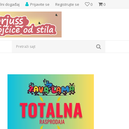
elni događaj
Prijavite se
Registrujte se
0
0
Pretraži sajt