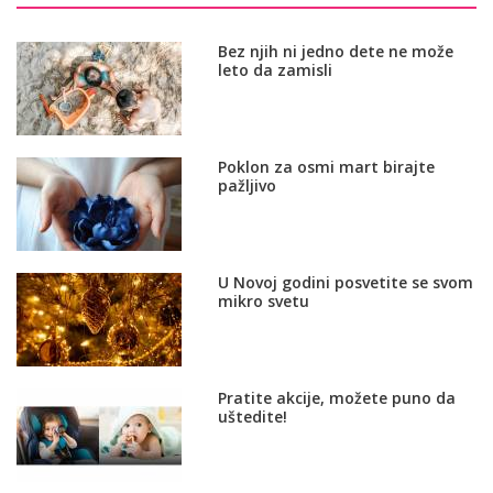
Bez njih ni jedno dete ne može
leto da zamisli
Poklon za osmi mart birajte
pažljivo
U Novoj godini posvetite se svom
mikro svetu
Pratite akcije, možete puno da
uštedite!