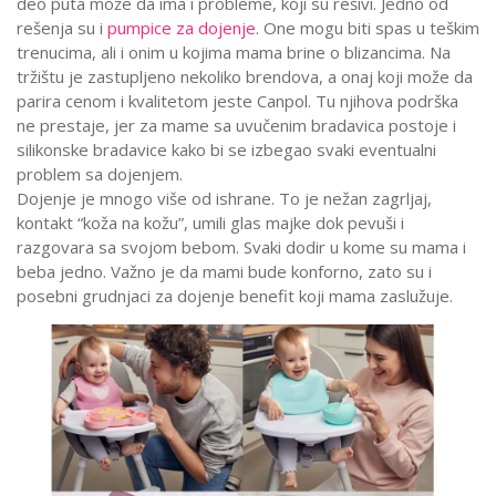
deo puta može da ima i probleme, koji su rešivi. Jedno od
rešenja su i
pumpice za dojenje
. One mogu biti spas u teškim
trenucima, ali i onim u kojima mama brine o blizancima. Na
tržištu je zastupljeno nekoliko brendova, a onaj koji može da
parira cenom i kvalitetom jeste Canpol. Tu njihova podrška
ne prestaje, jer za mame sa uvučenim bradavica postoje i
silikonske bradavice kako bi se izbegao svaki eventualni
problem sa dojenjem.
Dojenje je mnogo više od ishrane. To je nežan zagrljaj,
kontakt “koža na kožu”, umili glas majke dok pevuši i
razgovara sa svojom bebom. Svaki dodir u kome su mama i
beba jedno. Važno je da mami bude konforno, zato su i
posebni grudnjaci za dojenje benefit koji mama zaslužuje.