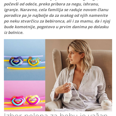
počevši od odeće, preko pribora za negu, ishranu,
igranje. Naravno, cela familija se raduje novom članu
porodice pa je najbolje da za svakog od njih namenite
po neku stvarčicu za bebironca, ali i za mamu, da i njoj
bude komotnije, pogotovo u prvim danima po dolasku
iz bolnice.
Izbor pelena za bebu je važan