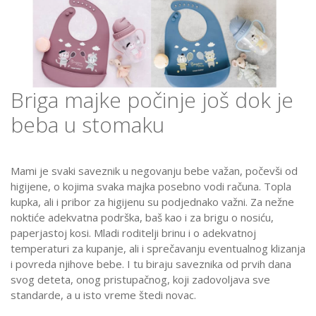
Briga majke počinje još dok je
beba u stomaku
Mami je svaki saveznik u negovanju bebe važan, počevši od
higijene, o kojima svaka majka posebno vodi računa. Topla
kupka, ali i pribor za higijenu su podjednako važni. Za nežne
noktiće adekvatna podrška, baš kao i za brigu o nosiću,
paperjastoj kosi. Mladi roditelji brinu i o adekvatnoj
temperaturi za kupanje, ali i sprečavanju eventualnog klizanja
i povreda njihove bebe. I tu biraju saveznika od prvih dana
svog deteta, onog pristupačnog, koji zadovoljava sve
standarde, a u isto vreme štedi novac.