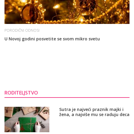
PORODIČNI ODNOSI
U Novoj godini posvetite se svom mikro svetu
RODITELJSTVO
Sutra je najveći praznik majki i
žena, a najviše mu se raduju deca