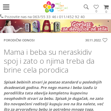
0
0
Pozovite nas na 063/55 33 46 i 011/452 92 40
PORODIČNI ODNOSI
30.11.2022.
Mama i beba su neraskidiv
spoj i zato o njima treba da
brine cela porodica
Spisak bebinih stvari je postao standard u poslednjih
dvadesetak godina. Pre nego mama i beba izađu iz
porodilišta tata obavlja kompletnu kupovinu
neophodnih stvari za bebu. Spisak je dugačak, ne zato
što novopečeni roditelji kupuju sve na šta nalete, već
što za prvorođenu bebu je potrebno mnogo toga,