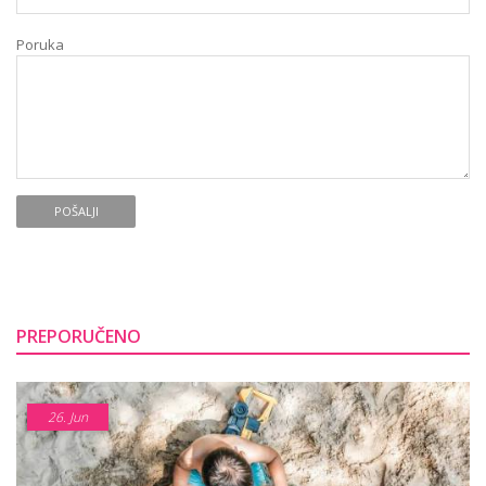
Poruka
POŠALJI
PREPORUČENO
26.
Jun