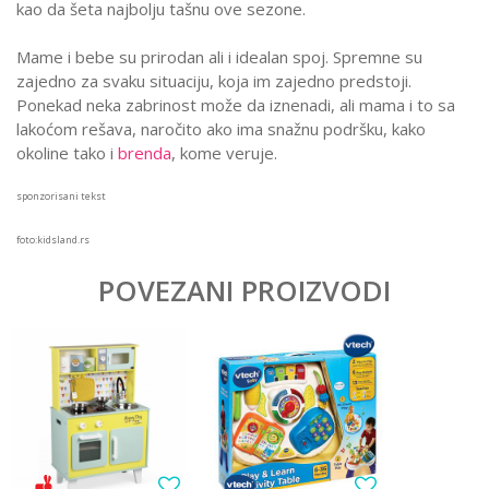
kao da šeta najbolju tašnu ove sezone.
Mame i bebe su prirodan ali i idealan spoj. Spremne su
zajedno za svaku situaciju, koja im zajedno predstoji.
Ponekad neka zabrinost može da iznenadi, ali mama i to sa
lakoćom rešava, naročito ako ima snažnu podršku, kako
okoline tako i
brenda
, kome veruje.
sponzorisani tekst
foto:kidsland.rs
POVEZANI PROIZVODI