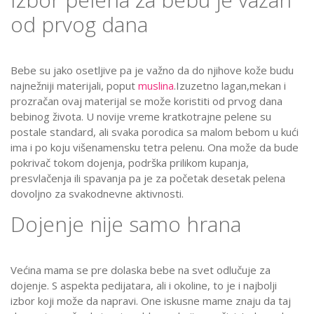
od prvog dana
Bebe su jako osetljive pa je važno da do njihove kože budu
najnežniji materijali, poput
muslina
.Izuzetno lagan,mekan i
prozračan ovaj materijal se može koristiti od prvog dana
bebinog života. U novije vreme kratkotrajne pelene su
postale standard, ali svaka porodica sa malom bebom u kući
ima i po koju višenamensku tetra pelenu. Ona može da bude
pokrivač tokom dojenja, podrška prilikom kupanja,
presvlačenja ili spavanja pa je za početak desetak pelena
dovoljno za svakodnevne aktivnosti.
Dojenje nije samo hrana
Većina mama se pre dolaska bebe na svet odlučuje za
dojenje. S aspekta pedijatara, ali i okoline, to je i najbolji
izbor koji može da napravi. One iskusne mame znaju da taj