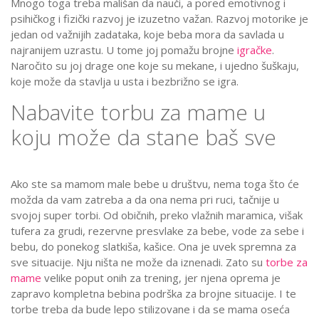
Mnogo toga treba mališan da nauči, a pored emotivnog i
psihičkog i fizički razvoj je izuzetno važan. Razvoj motorike je
jedan od važnijih zadataka, koje beba mora da savlada u
najranijem uzrastu. U tome joj pomažu brojne
igračke
.
Naročito su joj drage one koje su mekane, i ujedno šuškaju,
koje može da stavlja u usta i bezbrižno se igra.
Nabavite torbu za mame u
koju može da stane baš sve
Ako ste sa mamom male bebe u društvu, nema toga što će
možda da vam zatreba a da ona nema pri ruci, tačnije u
svojoj super torbi. Od običnih, preko vlažnih maramica, višak
tufera za grudi, rezervne presvlake za bebe, vode za sebe i
bebu, do ponekog slatkiša, kašice. Ona je uvek spremna za
sve situacije. Nju ništa ne može da iznenadi. Zato su
torbe za
mame
velike poput onih za trening, jer njena oprema je
zapravo kompletna bebina podrška za brojne situacije. I te
torbe treba da bude lepo stilizovane i da se mama oseća