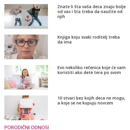
Znate li šta vaša deca znaju bolje
od vas i šta treba da naučite od
njih
Knjiga koju svaki roditelj treba
da ima
Evo nekoliko rečenica koje će vam
koristiti ako dete tera po svom
10 stvari bez kojih deca ne mogu,
a koje se ne kupuju novcem
PORODIČNI ODNOSI