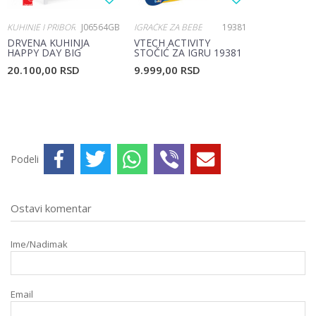
KUHINJE I PRIBOR
J06564GB
IGRAČKE ZA BEBE
19381
DRVENA KUHINJA
VTECH ACTIVITY
HAPPY DAY BIG
STOČIĆ ZA IGRU 19381
COOKER J06564
20.100,00
RSD
9.999,00
RSD
Podeli
Ostavi komentar
Ime/Nadimak
Email