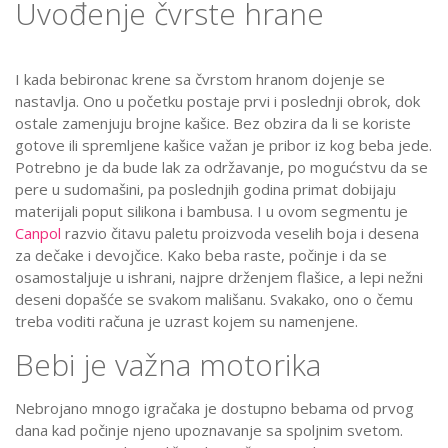
Uvođenje čvrste hrane
I kada bebironac krene sa čvrstom hranom dojenje se
nastavlja. Ono u početku postaje prvi i poslednji obrok, dok
ostale zamenjuju brojne kašice. Bez obzira da li se koriste
gotove ili spremljene kašice važan je pribor iz kog beba jede.
Potrebno je da bude lak za održavanje, po mogućstvu da se
pere u sudomašini, pa poslednjih godina primat dobijaju
materijali poput silikona i bambusa. I u ovom segmentu je
Canpol
razvio čitavu paletu proizvoda veselih boja i desena
za dečake i devojčice. Kako beba raste, počinje i da se
osamostaljuje u ishrani, najpre drženjem flašice, a lepi nežni
deseni dopašće se svakom mališanu. Svakako, ono o čemu
treba voditi računa je uzrast kojem su namenjene.
Bebi je važna motorika
Nebrojano mnogo igračaka je dostupno bebama od prvog
dana kad počinje njeno upoznavanje sa spoljnim svetom.