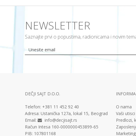
NEWSLETTER
Saznajte prvi o popustima, radionicama i novim te
DEČJI SAJT D.O.O.
INFORMAC
Telefon:
+381 11
452 92 40
O nama
Adresa:
Ustanička 127a, lokal 15, Beograd
Vaši utisci
Email:
info@decjisajt.rs
Predlozi, k
Račun
Intesa 160-0000000453899-65
Zaposlenj
PIB:
107801168
Marketing