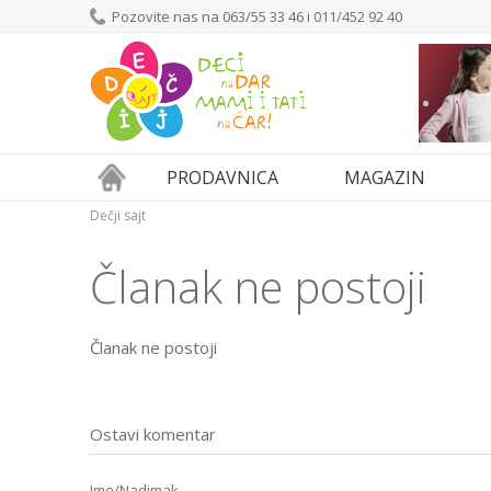
Pozovite nas na 063/55 33 46 i 011/452 92 40
PRODAVNICA
MAGAZIN
Dečji sajt
Članak ne postoji
Članak ne postoji
Ostavi komentar
Ime/Nadimak