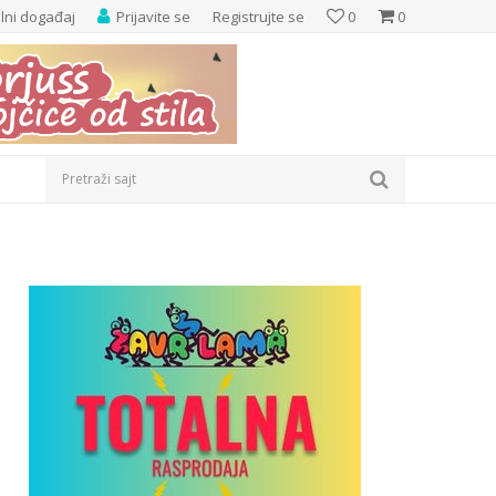
elni događaj
Prijavite se
Registrujte se
0
0
Pretraži sajt