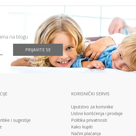
mama na blogu
PRIJAVITE SE
IJE
KORISNIČKI SERVIS
Uputstvo za korisnike
Uslovi korišćenja i prodaje
ritike i sugestije
Politika privatnosti
e
Kako kupiti
Načini plaćanja