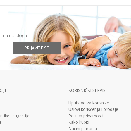
mama na blogu
PRIJAVITE SE
IJE
KORISNIČKI SERVIS
Uputstvo za korisnike
Uslovi korišćenja i prodaje
ritike i sugestije
Politika privatnosti
e
Kako kupiti
Načini plaćanja