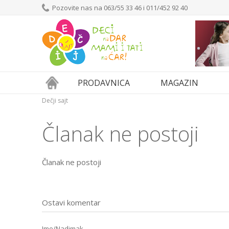
Pozovite nas na 063/55 33 46 i 011/452 92 40
PRODAVNICA
MAGAZIN
Dečji sajt
Članak ne postoji
Članak ne postoji
Ostavi komentar
Ime/Nadimak