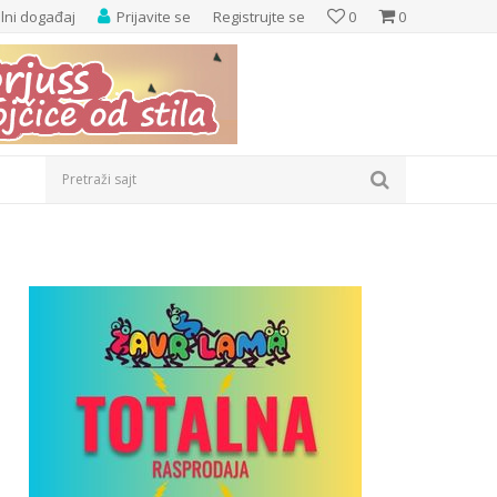
elni događaj
Prijavite se
Registrujte se
0
0
Pretraži sajt