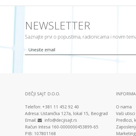
NEWSLETTER
Saznajte prvi o popustima, radionicama i novim te
DEČJI SAJT D.O.O.
INFORMAC
Telefon:
+381 11
452 92 40
O nama
Adresa:
Ustanička 127a, lokal 15, Beograd
Vaši utisci
Email:
info@decjisajt.rs
Predlozi, k
Račun
Intesa 160-0000000453899-65
Zaposlenj
PIB:
107801168
Marketing