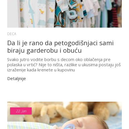
DECA
Da li je rano da petogodišnjaci sami
biraju garderobu i obuću
Svako jutro vodite borbu s decom oko oblačenja pre
polaska u vrtić? Nije to ništa, razlike u ukusima postaju još
izraženije kada krenete u kupovinu
Detaljnije
22.
Jan