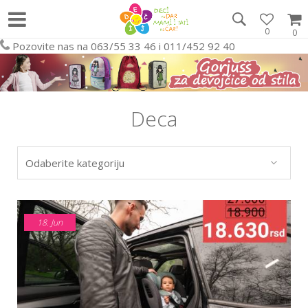
0
0
Pozovite nas na 063/55 33 46 i 011/452 92 40
Deca
18.
Jun