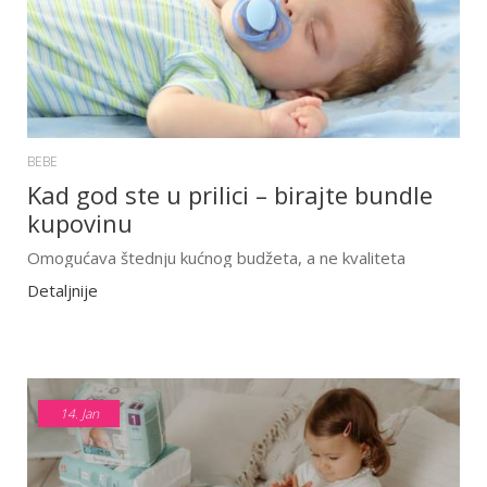
BEBE
Kad god ste u prilici – birajte bundle
kupovinu
Omogućava štednju kućnog budžeta, a ne kvaliteta
Detaljnije
14.
Jan