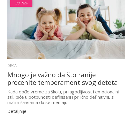
30.
Nov
DECA
Mnogo je važno da što ranije
procenite temperament svog deteta
Kada dođe vreme za školu, prilagodljivost i emocionalni
stil, biće u potpunosti definisani i prilično definitivni, s
malim šansama da se menjaju
Detaljnije