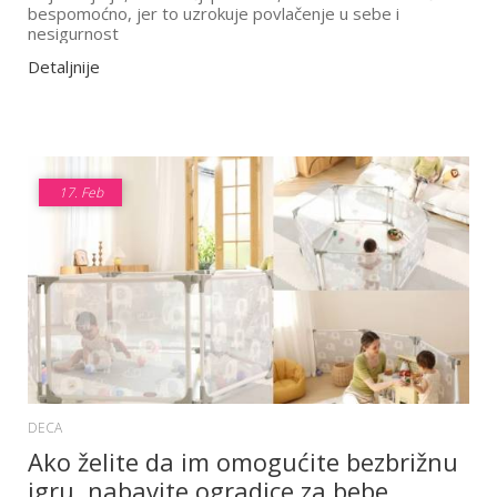
bespomoćno, jer to uzrokuje povlačenje u sebe i
nesigurnost
Detaljnije
17.
Feb
DECA
Ako želite da im omogućite bezbrižnu
igru, nabavite ogradice za bebe