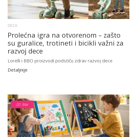
DECA
Prolećna igra na otvorenom – zašto
su guralice, trotineti i bicikli važni za
razvoj dece
Lorelli i BBO proizvodi podstiču zdrav razvoj dece
Detaljnije
20.
Mar