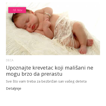
18.
Nov
DECA
Upoznajte krevetac koji mališani ne
mogu brzo da prerastu
Sve što vam treba za bezbrižan san vašeg deteta
Detaljnije