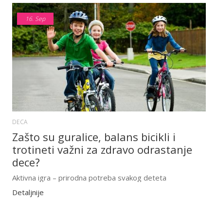
16.
Sep
DECA
Zašto su guralice, balans bicikli i
trotineti važni za zdravo odrastanje
dece?
Aktivna igra – prirodna potreba svakog deteta
Detaljnije