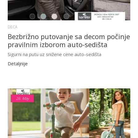
DECA
Bezbrižno putovanje sa decom počinje
pravilnim izborom auto-sedišta
Sigurni na putu uz snižene cene auto-sedišta
Detaljnije
26.
May