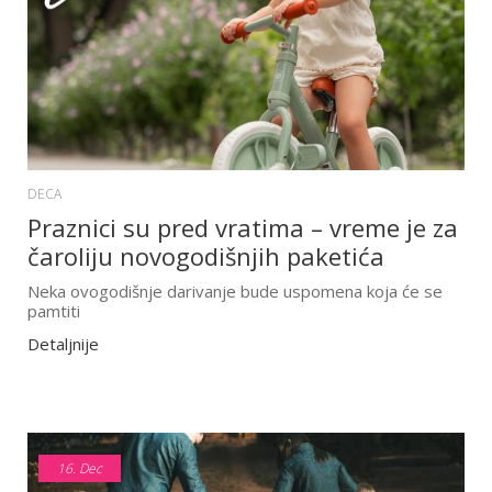
DECA
Praznici su pred vratima – vreme je za
čaroliju novogodišnjih paketića
Neka ovogodišnje darivanje bude uspomena koja će se
pamtiti
Detaljnije
16.
Dec