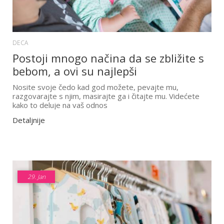
DECA
Postoji mnogo načina da se zbližite s
bebom, a ovi su najlepši
Nosite svoje čedo kad god možete, pevajte mu,
razgovarajte s njim, masirajte ga i čitajte mu. Videćete
kako to deluje na vaš odnos
Detaljnije
29.
Jan