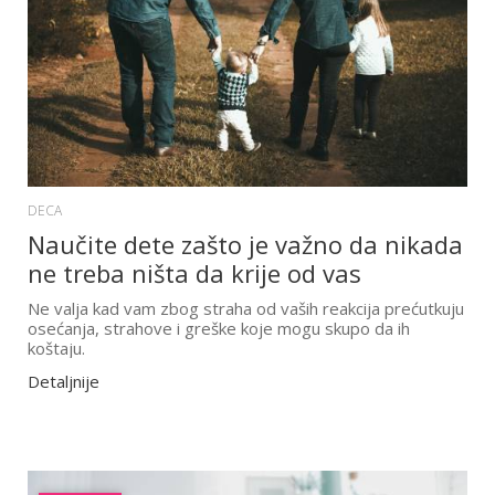
DECA
Naučite dete zašto je važno da nikada
ne treba ništa da krije od vas
Ne valja kad vam zbog straha od vaših reakcija prećutkuju
osećanja, strahove i greške koje mogu skupo da ih
koštaju.
Detaljnije