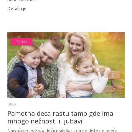
Detaljnije
02.
Mar
DECA
Pametna deca rastu tamo gde ima
mnogo nežnosti i ljubavi
Najvažnije je, kažu dečji psiholozi, da se dete ne oseća