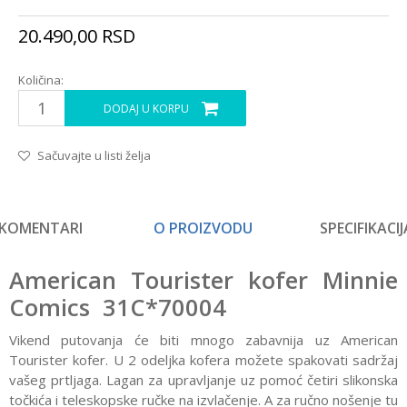
20.490,00
RSD
Količina:
DODAJ U KORPU
Sačuvajte u listi želja
KOMENTARI
O PROIZVODU
SPECIFIKACIJ
American Tourister kofer Minnie
Comics 31C*70004
Vikend putovanja će biti mnogo zabavnija uz American
Tourister kofer. U 2 odeljka kofera možete spakovati sadržaj
vašeg prtljaga. Lagan za upravljanje uz pomoć četiri slikonska
točkića i teleskopske ručke na izvlačenje. A za ručno nošenje tu