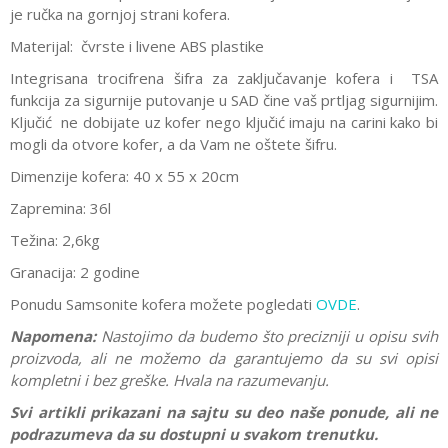
je ručka na gornjoj strani kofera.
Materijal: čvrste i livene ABS plastike
Integrisana trocifrena šifra za zaključavanje kofera i TSA
funkcija za sigurnije putovanje u SAD čine vaš prtljag sigurnijim.
Ključić ne dobijate uz kofer nego ključić imaju na carini kako bi
mogli da otvore kofer, a da Vam ne oštete šifru.
Dimenzije kofera: 40 x 55 x 20cm
Zapremina: 36l
Težina: 2,6kg
Granacija: 2 godine
Ponudu Samsonite kofera možete pogledati
OVDE
.
Napomena:
Nastojimo da budemo što precizniji u opisu svih
proizvoda, ali ne možemo da garantujemo da su svi opisi
kompletni i bez greške. Hvala na razumevanju.
Svi artikli prikazani na sajtu su deo naše ponude, ali ne
podrazumeva da su dostupni u svakom trenutku.