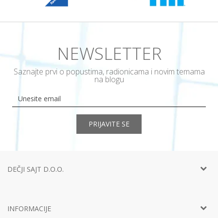
NEWSLETTER
Saznajte prvi o popustima, radionicama i novim temama
na blogu
PRIJAVITE SE
DEČJI SAJT D.O.O.
Telefon:
+381 11
452 92 40
Adresa:
Ustanička 127a, lokal 15, Beograd
INFORMACIJE
Email:
info@decjisajt.rs