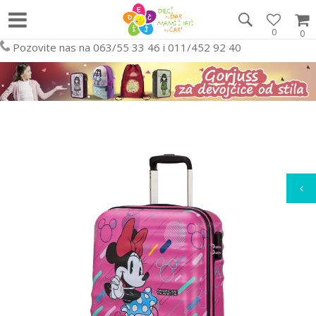
0
0
Pozovite nas na 063/55 33 46 i 011/452 92 40