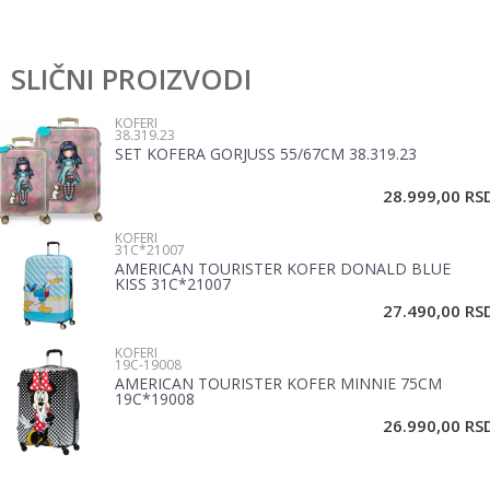
Karakteristika
Vrednost
Ostavi komentar
Kategorija
Koferi
SLIČNI PROIZVODI
Ime/Nadimak
Pol
Devojčice
KOFERI
38.319.23
Brend
American Tourister
SET KOFERA GORJUSS 55/67CM 38.319.23
Email
28.999,00
RS
KOFERI
Poruka
31C*21007
AMERICAN TOURISTER KOFER DONALD BLUE
KISS 31C*21007
27.490,00
RS
KOFERI
19C-19008
AMERICAN TOURISTER KOFER MINNIE 75CM
19C*19008
POŠALJI
26.990,00
RS