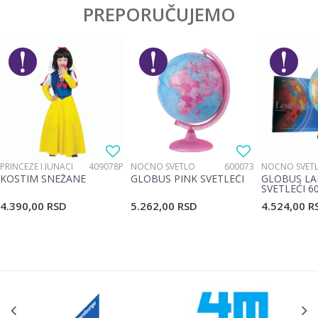
PREPORUČUJEMO
PRINCEZE I JUNACI
409078P
NOĆNO SVETLO
600073
NOĆNO SVET
KOSTIM SNEŽANE
GLOBUS PINK SVETLEĆI
GLOBUS LA
SVETLEĆI 6
4.390,00
RSD
5.262,00
RSD
4.524,00
R