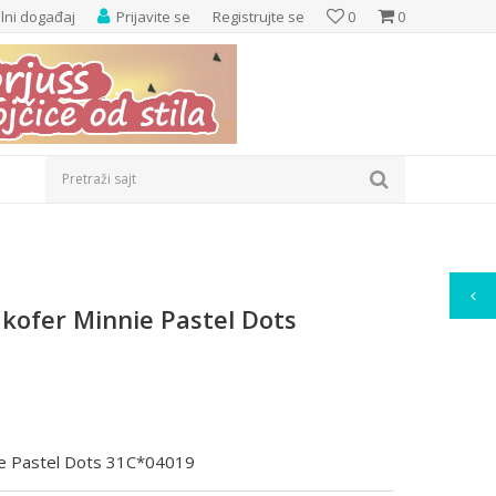
elni događaj
Prijavite se
Registrujte se
0
0
Pretraži sajt
kofer Minnie Pastel Dots
ie Pastel Dots 31C*04019