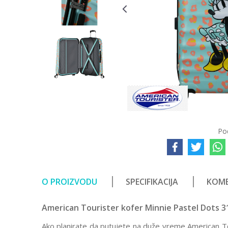
Po
O PROIZVODU
SPECIFIKACIJA
KOME
American Tourister kofer Minnie Pastel Dots 
Ako planirate da putujete na duže vreme American Tou