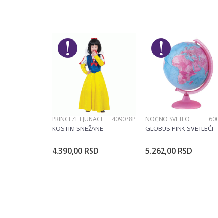
Kategorija
Ime/Nadimak
Pol
Brend
Poruka
PRINCEZE I JUNACI
409078P
NOĆNO SVETLO
60
POŠALJI
KOSTIM SNEŽANE
GLOBUS PINK SVETLEĆI
4.390,00
RSD
5.262,00
RSD
Dodajte u korpu
Dodajte u ko
Veličina
104CM