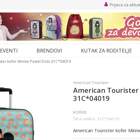
Prijava za aktu
EVENTI
BRENDOVI
KUTAK ZA RODITELJE
ster kofer Minnie Pastel Dots 31C*04019
American Tourister
American Tourister 
31C*04019
KOFERI
Šifra artikla:
31C*04019
American Tourister kofer Minn