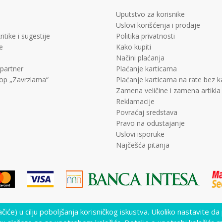
Uputstvo za korisnike
Uslovi korišćenja i prodaje
ritike i sugestije
Politika privatnosti
e
Kako kupiti
Načini plaćanja
 partner
Plaćanje karticama
op „Zavrzlama“
Plaćanje karticama na rate bez 
Zamena veličine i zamena artikla
Reklamacije
Povraćaj sredstava
Pravo na odustajanje
Uslovi isporuke
Najčešća pitanja
lačiće) u cilju poboljšanja korisničkog iskustva. Ukoliko nastavite da
lika i samih cena, ali ne možemo garantovati da su sve informacije kompletne i 
nutku. Raspoloživost robe možete proveriti pozivom Call Centra na +381 11 452