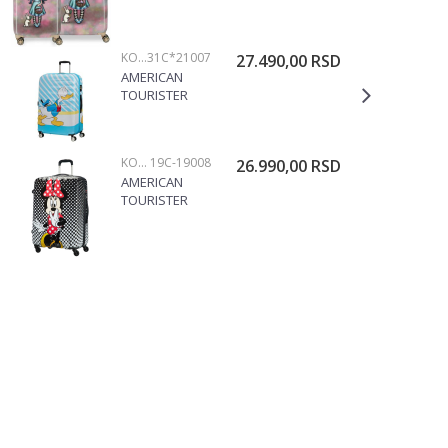
55/67CM
38.319.23
KOFERI
31C*21007
27.490,00
RSD
AMERICAN
TOURISTER
KOFER
DONALD BLUE
KISS
KOFERI
19C-19008
26.990,00
RSD
31C*21007
AMERICAN
TOURISTER
KOFER MINNIE
75CM
19C*19008