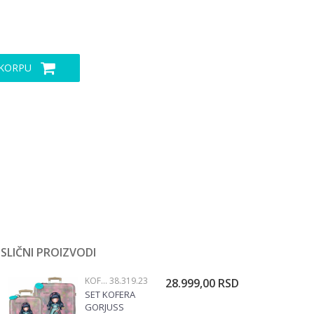
 KORPU
SLIČNI PROIZVODI
KOFERI
38.319.23
28.999,00
RSD
SET KOFERA
GORJUSS