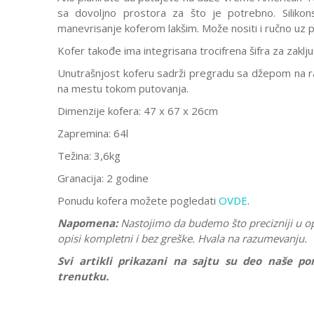
sa dovoljno prostora za što je potrebno. Silikons
manevrisanje koferom lakšim. Može nositi i ručno uz 
Kofer takođe ima integrisana trocifrena šifra za zaklj
Unutrašnjost koferu sadrži pregradu sa džepom na raj
na mestu tokom putovanja.
Dimenzije kofera: 47 x 67 x 26cm
Zapremina: 64l
Težina: 3,6kg
Granacija: 2 godine
Ponudu kofera možete pogledati
OVDE
.
Napomena:
Nastojimo da budemo što precizniji u o
opisi kompletni i bez greške. Hvala na razumevanju.
Svi artikli prikazani na sajtu su deo naše 
trenutku.
Karakteristika
Ostavi komentar