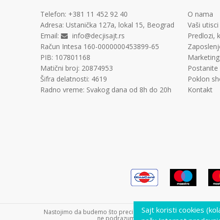
Telefon:
+381 11
452 92 40
O nama
Adresa:
Ustanička 127a, lokal 15, Beograd
Vaši utisci
Email:
info@decjisajt.rs
Predlozi, k
Račun
Intesa 160-0000000453899-65
Zaposlenj
PIB:
107801168
Marketing
Matični broj:
20874953
Postanite
Šifra delatnosti:
4619
Poklon sh
Radno vreme:
Svakog dana od 8h do 20h
Kontakt
Sajt koristi cookies (ko
Nastojimo da budemo što precizniji u opisu proizvoda, prikazu s
ne podrazumeva da su dostupni u svakom tre