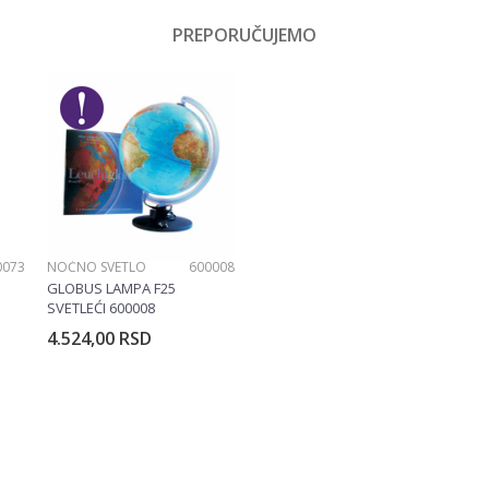
Koferi
PREPORUČUJEMO
Email
Devojčice
American Tourister
0073
NOĆNO SVETLO
600008
GLOBUS LAMPA F25
SVETLEĆI 600008
4.524,00
RSD
rpu
Dodajte u korpu