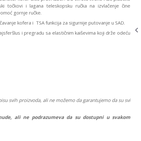
KOFER
ki točkovi i lagana teleskopsku ručka na izvlačenje čine
DONALD BLUE
pomoć gornje ručke.
KISS
31C*21004
KOFERI
31C*03022
24.490,00
RSD
učavanje kofera i TSA funkcija za sigurnije putovanje u SAD.
AMERICAN
sferšlus i pregradu sa elastičnim kaiševima koji drže odeću
TOURISTER
KOFER
CAPTAIN
MAERICA
31C*03022
KOFERI
31C*04021
24.490,00
RSD
AMERICAN
TOURISTER
KOFER MINNIE
PASTEL DOTS
31C*04021
pisu svih proizvoda, ali ne možemo da garantujemo da su svi
ponude, ali ne podrazumeva da su dostupni u svakom
Vrednost