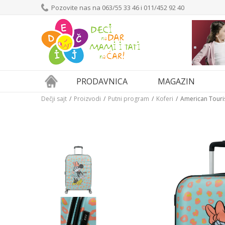
Pozovite nas na 063/55 33 46 i 011/452 92 40
PRODAVNICA
MAGAZIN
Dečji sajt
Proizvodi
Putni program
Koferi
American Touri