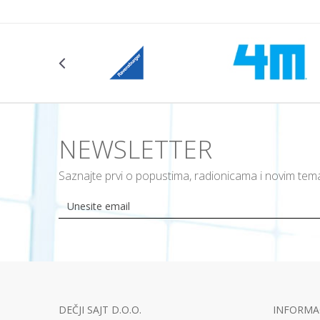
NEWSLETTER
Saznajte prvi o popustima, radionicama i novim te
DEČJI SAJT D.O.O.
INFORMAC