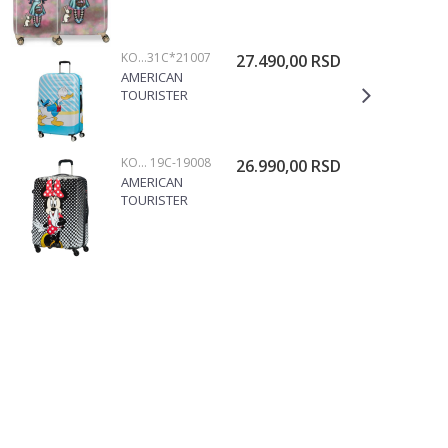
55/67CM
38.319.23
KOFERI
31C*21007
27.490,00
RSD
AMERICAN
TOURISTER
KOFER
DONALD BLUE
KISS
KOFERI
19C-19008
26.990,00
RSD
31C*21007
AMERICAN
TOURISTER
KOFER MINNIE
75CM
19C*19008