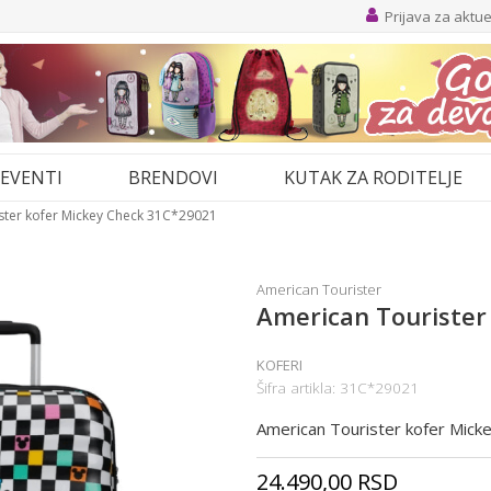
Prijava za aktu
EVENTI
BRENDOVI
KUTAK ZA RODITELJE
ster kofer Mickey Check 31C*29021
American Tourister
American Tourister
KOFERI
Šifra artikla:
31C*29021
American Tourister kofer Mic
24.490,00
RSD