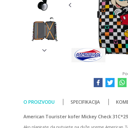
Po
O PROIZVODU
SPECIFIKACIJA
KOME
American Tourister kofer Mickey Check 31C*2
Ako planirate da putujete na duže vreme American Tou