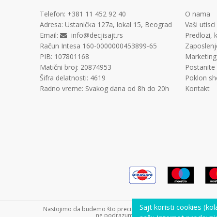
Telefon:
+381 11
452 92 40
O nama
Adresa:
Ustanička 127a, lokal 15, Beograd
Vaši utisci
Email:
info@decjisajt.rs
Predlozi, k
Račun
Intesa 160-0000000453899-65
Zaposlenj
PIB:
107801168
Marketing
Matični broj:
20874953
Postanite
Šifra delatnosti:
4619
Poklon sh
Radno vreme:
Svakog dana od 8h do 20h
Kontakt
Sajt koristi cookies (ko
Nastojimo da budemo što precizniji u opisu proizvoda, prikazu s
ne podrazumeva da su dostupni u svakom tre