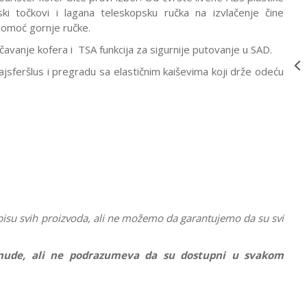
KOFER
ki točkovi i lagana teleskopsku ručka na izvlačenje čine
DONALD BLUE
pomoć gornje ručke.
KISS
31C*21004
KOFERI
31C*03022
24.490,00
RSD
učavanje kofera i TSA funkcija za sigurnije putovanje u SAD.
AMERICAN
sferšlus i pregradu sa elastičnim kaiševima koji drže odeću
TOURISTER
KOFER
CAPTAIN
MAERICA
31C*03022
KOFERI
31C*04021
24.490,00
RSD
AMERICAN
TOURISTER
KOFER MINNIE
PASTEL DOTS
31C*04021
pisu svih proizvoda, ali ne možemo da garantujemo da su svi
ponude, ali ne podrazumeva da su dostupni u svakom
Vrednost