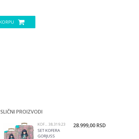
 KORPU
SLIČNI PROIZVODI
KOFERI
38.319.23
28.999,00
RSD
SET KOFERA
GORJUSS