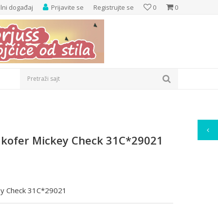
elni događaj
Prijavite se
Registrujte se
0
0
Pretraži sajt
 kofer Mickey Check 31C*29021
key Check 31C*29021