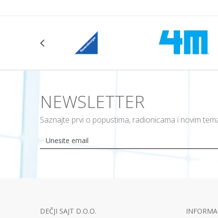
NEWSLETTER
Saznajte prvi o popustima, radionicama i novim te
DEČJI SAJT D.O.O.
INFORMAC