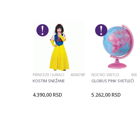
Kategorija
Ime/Nadimak
Pol
Brend
Poruka
PRINCEZE I JUNACI
409078P
NOĆNO SVETLO
60
POŠALJI
KOSTIM SNEŽANE
GLOBUS PINK SVETLEĆI
4.390,00
RSD
5.262,00
RSD
Dodajte u korpu
Dodajte u ko
Veličina
104CM