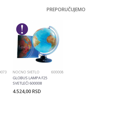
Koferi
PREPORUČUJEMO
Email
Dečaci
American Tourister
0073
NOĆNO SVETLO
600008
GLOBUS LAMPA F25
SVETLEĆI 600008
4.524,00
RSD
rpu
Dodajte u korpu