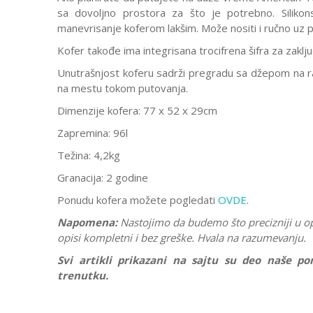
sa dovoljno prostora za što je potrebno. Silikons
manevrisanje koferom lakšim. Može nositi i ručno uz 
Kofer takođe ima integrisana trocifrena šifra za zaklj
Unutrašnjost koferu sadrži pregradu sa džepom na raj
na mestu tokom putovanja.
Dimenzije kofera: 77 x 52 x 29cm
Zapremina: 96l
Težina: 4,2kg
Granacija: 2 godine
Ponudu kofera možete pogledati
OVDE
.
Napomena:
Nastojimo da budemo što precizniji u o
opisi kompletni i bez greške. Hvala na razumevanju.
Svi artikli prikazani na sajtu su deo naše 
trenutku.
Karakteristika
Ostavi komentar