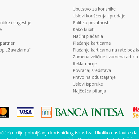
Uputstvo za korisnike
Uslovi korišćenja i prodaje
ritike i sugestije
Politika privatnosti
e
Kako kupiti
Načini plaćanja
 partner
Plaćanje karticama
op „Zavrzlama“
Plaćanje karticama na rate bez 
Zamena veličine i zamena artikla
Reklamacije
Povraćaj sredstava
Pravo na odustajanje
Uslovi isporuke
Najčešća pitanja
lačiće) u cilju poboljšanja korisničkog iskustva. Ukoliko nastavite da
lika i samih cena, ali ne možemo garantovati da su sve informacije kompletne i 
nutku. Raspoloživost robe možete proveriti pozivom Call Centra na +381 11 452