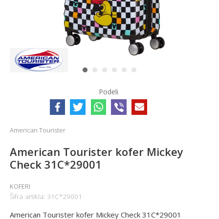
1
2
3
4
5
6
Podeli
American Tourister
American Tourister kofer Mickey
Check 31C*29001
KOFERI
Šifra artikla:
31C*29001
American Tourister kofer Mickey Check 31C*29001