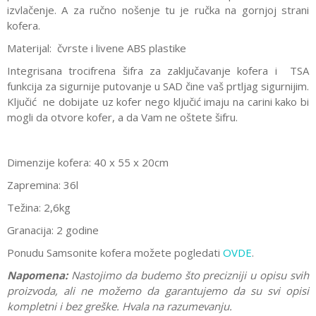
izvlačenje. A za ručno nošenje tu je ručka na gornjoj strani
kofera.
Materijal: čvrste i livene ABS plastike
Integrisana trocifrena šifra za zaključavanje kofera i TSA
funkcija za sigurnije putovanje u SAD čine vaš prtljag sigurnijim.
Ključić ne dobijate uz kofer nego ključić imaju na carini kako bi
mogli da otvore kofer, a da Vam ne oštete šifru.
Dimenzije kofera: 40 x 55 x 20cm
Zapremina: 36l
Težina: 2,6kg
Granacija: 2 godine
Ponudu Samsonite kofera možete pogledati
OVDE
.
Napomena:
Nastojimo da budemo što precizniji u opisu svih
proizvoda, ali ne možemo da garantujemo da su svi opisi
kompletni i bez greške. Hvala na razumevanju.