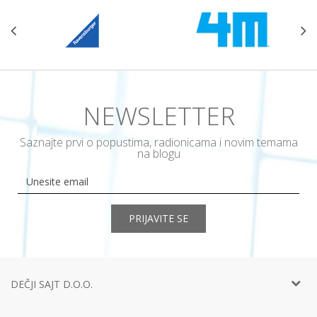
NEWSLETTER
Saznajte prvi o popustima, radionicama i novim temama
na blogu
PRIJAVITE SE
DEČJI SAJT D.O.O.
Telefon:
+381 11
452 92 40