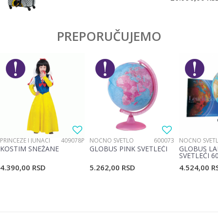
PREPORUČUJEMO
PRINCEZE I JUNACI
409078P
NOĆNO SVETLO
600073
NOĆNO SVET
KOSTIM SNEŽANE
GLOBUS PINK SVETLEĆI
GLOBUS LA
SVETLEĆI 6
4.390,00
RSD
5.262,00
RSD
4.524,00
R