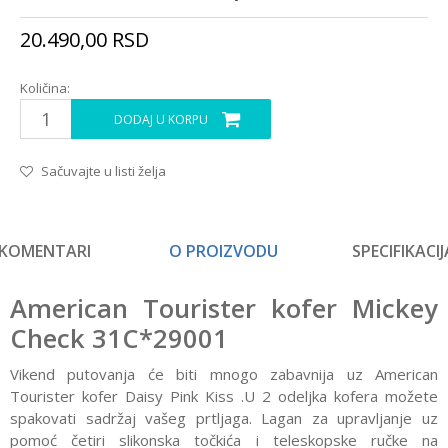
20.490,00
RSD
Količina:
DODAJ U KORPU
Sačuvajte u listi želja
KOMENTARI
O PROIZVODU
SPECIFIKACIJ
American Tourister kofer Mickey
Check 31C*29001
Vikend putovanja će biti mnogo zabavnija uz American
Tourister kofer Daisy Pink Kiss .U 2 odeljka kofera možete
spakovati sadržaj vašeg prtljaga. Lagan za upravljanje uz
pomoć četiri slikonska točkića i teleskopske ručke na