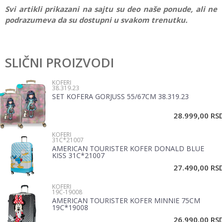
Svi artikli prikazani na sajtu su deo naše ponude, ali ne
podrazumeva da su dostupni u svakom trenutku.
Karakteristika
Vrednost
Ostavi komentar
Kategorija
Koferi
SLIČNI PROIZVODI
Ime/Nadimak
Pol
Dečaci
KOFERI
38.319.23
Brend
American Tourister
SET KOFERA GORJUSS 55/67CM 38.319.23
Email
28.999,00
RS
KOFERI
Poruka
31C*21007
AMERICAN TOURISTER KOFER DONALD BLUE
KISS 31C*21007
27.490,00
RS
KOFERI
19C-19008
AMERICAN TOURISTER KOFER MINNIE 75CM
19C*19008
POŠALJI
26.990,00
RS