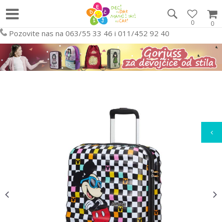
0
0
Pozovite nas na 063/55 33 46 i 011/452 92 40