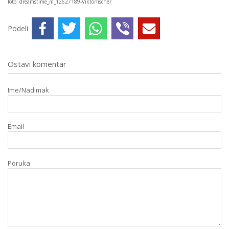
foto: dreamstime_m_12627189-Viktorfischer
Podeli
Ostavi komentar
Ime/Nadimak
Email
Poruka