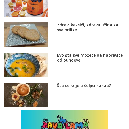
Zdravi keksići, zdrava užina za
sve prilike
Evo šta sve možete da napravite
od bundeve
Šta se krije u šoljici kakaa?