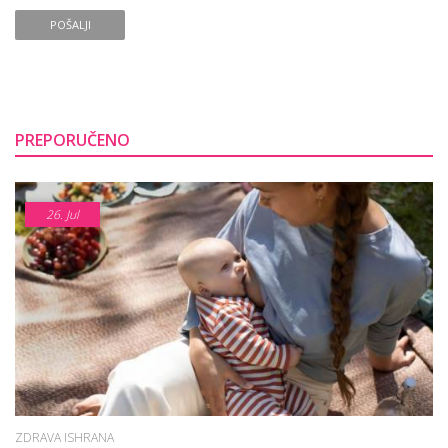
POŠALJI
PREPORUČENO
26.
Jul
ZDRAVA ISHRANA