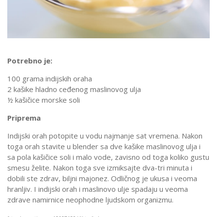
Potrebno je:
100 grama indijskih oraha
2 kašike hladno ceđenog maslinovog ulja
½ kašičice morske soli
Priprema
Indijski orah potopite u vodu najmanje sat vremena. Nakon
toga orah stavite u blender sa dve kašike maslinovog ulja i
sa pola kašičice soli i malo vode, zavisno od toga koliko gustu
smesu želite. Nakon toga sve izmiksajte dva-tri minuta i
dobili ste zdrav, biljni majonez. Odličnog je ukusa i veoma
hranljiv. I indijski orah i maslinovo ulje spadaju u veoma
zdrave namirnice neophodne ljudskom organizmu.