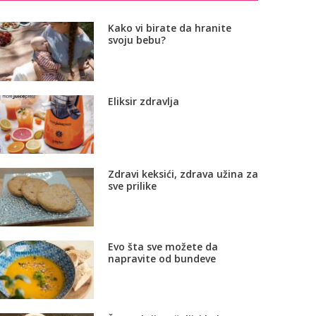
Kako vi birate da hranite
svoju bebu?
Eliksir zdravlja
Zdravi keksići, zdrava užina za
sve prilike
Evo šta sve možete da
napravite od bundeve