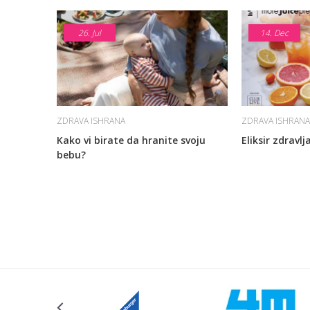
26.
Jul
14.
Dec
ZDRAVA ISHRANA
ZDRAVA ISHRANA
Kako vi birate da hranite svoju
Eliksir zdravlj
bebu?