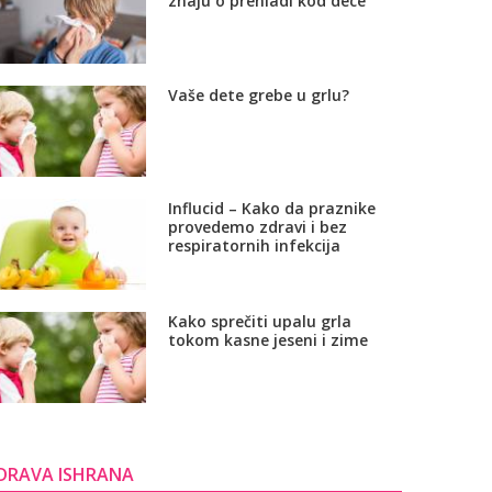
znaju o prehladi kod dece
Vaše dete grebe u grlu?
Influcid – Kako da praznike
provedemo zdravi i bez
respiratornih infekcija
Kako sprečiti upalu grla
tokom kasne jeseni i zime
DRAVA ISHRANA