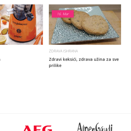
16.
Mar
ZDRAVA ISHRANA
a
Zdravi keksići, zdrava užina za sve
prilike