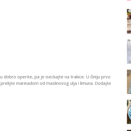
tu dobro operite, pa je iseckajte na trakice. U činiju prvo
pa prelijte marinadom od maslinovog ulja i limuna. Dodajte