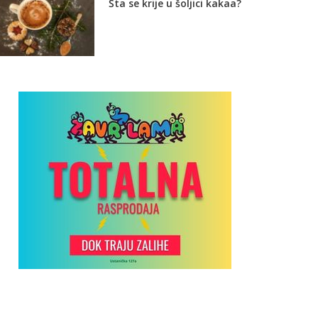
Šta se krije u šoljici kakaa?