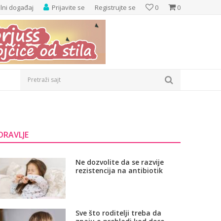
elni događaj
Prijavite se
Registrujte se
0
0
Pretraži sajt
DRAVLJE
Ne dozvolite da se razvije
rezistencija na antibiotik
Sve što roditelji treba da