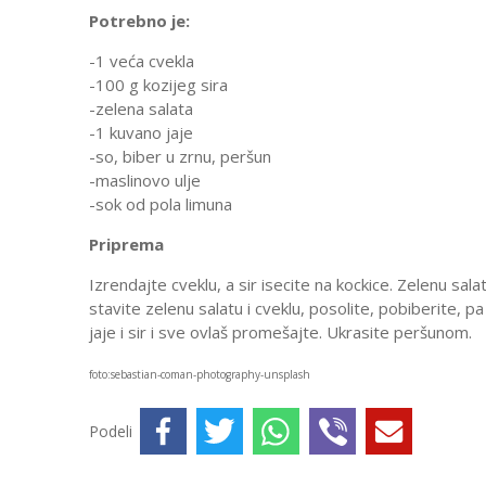
Potrebno je:
-1 veća cvekla
-100 g kozijeg sira
-zelena salata
-1 kuvano jaje
-so, biber u zrnu, peršun
-maslinovo ulje
-sok od pola limuna
Priprema
Izrendajte cveklu, a sir isecite na kockice. Zelenu sala
stavite zelenu salatu i cveklu, posolite, pobiberite, 
jaje i sir i sve ovlaš promešajte. Ukrasite peršunom.
foto:sebastian-coman-photography-unsplash
Podeli