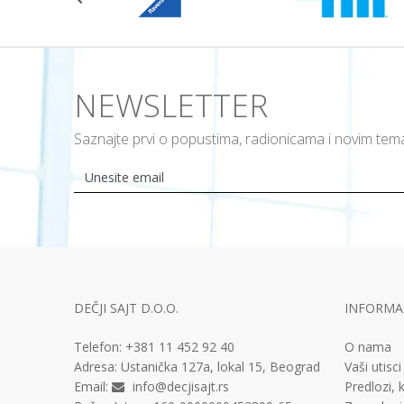
NEWSLETTER
Saznajte prvi o popustima, radionicama i novim te
DEČJI SAJT D.O.O.
INFORMAC
Telefon:
+381 11
452 92 40
O nama
Adresa:
Ustanička 127a, lokal 15, Beograd
Vaši utisci
Email:
info@decjisajt.rs
Predlozi, k