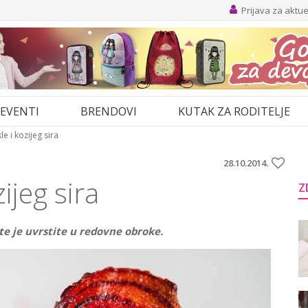
Prijava za aktu
EVENTI
BRENDOVI
KUTAK ZA RODITELJE
le i kozijeg sira
28.10.2014.
ijeg sira
Z
te je uvrstite u redovne obroke.