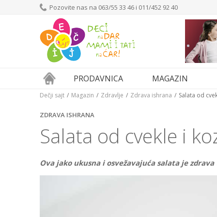
Pozovite nas na 063/55 33 46 i 011/452 92 40
PRODAVNICA
MAGAZIN
Dečji sajt
Magazin
Zdravlje
Zdrava ishrana
Salata od cvek
ZDRAVA ISHRANA
Salata od cvekle i koz
Ova jako ukusna i osvežavajuća salata je zdrava 