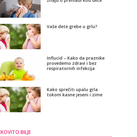
znaju o prehladi kod dece
Vaše dete grebe u grlu?
Influcid – Kako da praznike
provedemo zdravi i bez
respiratornih infekcija
Kako sprečiti upalu grla
tokom kasne jeseni i zime
EKOVITO BILJE