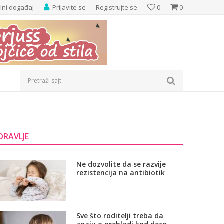
elni događaj
Prijavite se
Registrujte se
0
0
Pretraži sajt
DRAVLJE
Ne dozvolite da se razvije
rezistencija na antibiotik
Sve što roditelji treba da