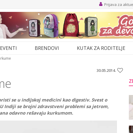
Prijava za aktu
EVENTI
BRENDOVI
KUTAK ZA RODITELJE
kurkume
30.05.2014.
me
Z
isti se u indijskoj medicini kao digestiv. Svest o
U Indiji se brojni zdravstveni problemi sa jetrom,
e rana odavno rešavaju kurkumom.