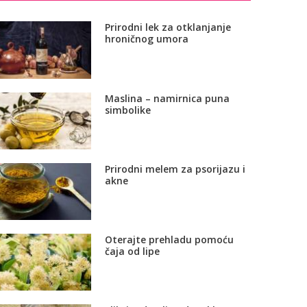
Prirodni lek za otklanjanje
hroničnog umora
Maslina – namirnica puna
simbolike
Prirodni melem za psorijazu i
akne
Oterajte prehladu pomoću
čaja od lipe