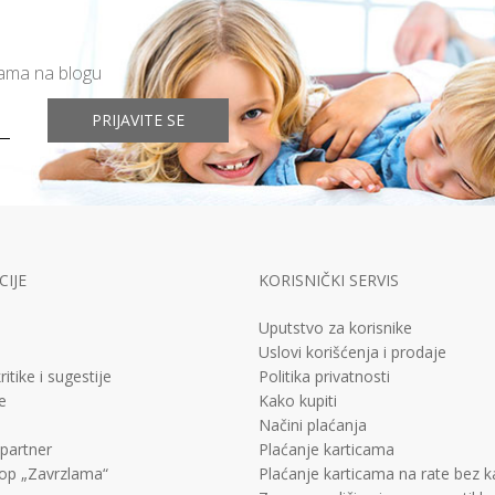
mama na blogu
PRIJAVITE SE
IJE
KORISNIČKI SERVIS
Uputstvo za korisnike
Uslovi korišćenja i prodaje
ritike i sugestije
Politika privatnosti
e
Kako kupiti
Načini plaćanja
 partner
Plaćanje karticama
op „Zavrzlama“
Plaćanje karticama na rate bez 