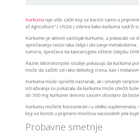
Kurkuma
nije više začin koji se koristi samo u pripr
of Agriculture“ ( USDA ) otkriva kako kurkuma sadrži s
Kurkumin je aktivni sastojak kurkume, a pokazalo se d
sprečavanja rasta raka ćelija i ubrzanja metabolizma
tumora, sprečava da kancerogeni oštete ćelijsku DNK 
Razne laboratorijske studije pokazuju da kurkuma pomaž
može da zaštiti od raka debelog creva, kao i melanom
Kurkuma može sprečiti nastanak, ali i smanjiti simpt
istraživanja su pokazala da kurkuma može izlečiti bolesti
do 500 mg kurkume dnevno sasvim dovoljno da biste za
Kurkumu možete konzumirati i u obliku suplemenata, 
koji se koristi u pripremi mnoštva nacionalnih jela ko
Probavne smetnje