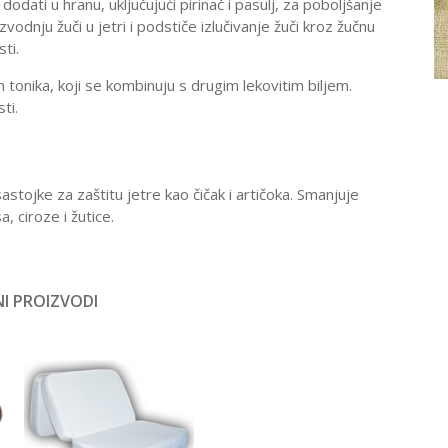
ati u hranu, uključujući pirinač i pasulj, za poboljšanje
odnju žuči u jetri i podstiče izlučivanje žuči kroz žučnu
ti.
 tonika, koji se kombinuju s drugim lekovitim biljem.
ti.
astojke za zaštitu jetre kao čičak i artičoka. Smanjuje
, ciroze i žutice.
I PROIZVODI