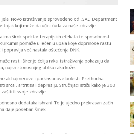
emi jela. Novo istraživanje sprovedeno od „SAD Department
astojak koji može da učini čuda za naše zdravlje.
a ima širok spektar terapijskih efekata te sposobnost
. Kurkumin pomaže u lečenju upala koje doprinose rastu
i popravlja već nastala oštećenja DNK.
e rast i širenje ćelija raka. Istraživanja pokazuju da
a, najsmrtonosnijeg oblika raka kože.
ome alchajmerove i parkinsonove bolesti. Prethodna
 srca , artritisa i depresiju. Stručnjaci ističu kako je 300
štitili svoje zdravlje.
odnosno dodataka ishrani. To je ujedno prekrasan začin
jima daje poseban šmek.