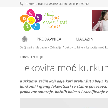
Pozovite nas na 063/55 33 46 i 011/452 92 40
PRODAVNICA
MAGAZIN
Dečji sajt
Magazin
Zdravlje
Lekovito bilje
Lekovita moć 
LEKOVITO BILJE
Lekovita moć kurku
Kurkuma, začin koji daje kari prahu žutu boju, kor
kurkumi i njenoj lekovitosti se stalno povećava. 
probavne smetnje, kožnih bolesti i zaceljivanj