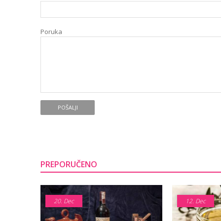
Poruka
POŠALJI
PREPORUČENO
20.
Dec
12.
Dec