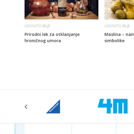
LEKOVITO BILJE
LEKOVITO BILJE
Prirodni lek za otklanjanje
Maslina – nam
hroničnog umora
simbolike