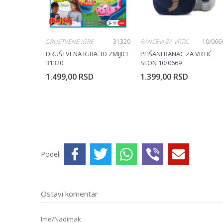
DRUŠTVENE IGRE
31320
RANČEVI ZA VRTIĆ
10/066
DRUŠTVENA IGRA 3D ZMIJICE
PLIŠANI RANAC ZA VRTIĆ
31320
SLON 10/0669
1.499,00
RSD
1.399,00
RSD
Podeli
Ostavi komentar
Ime/Nadimak