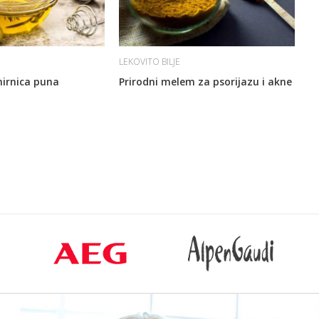
LEKOVITO BILJE
irnica puna
Prirodni melem za psorijazu i akne