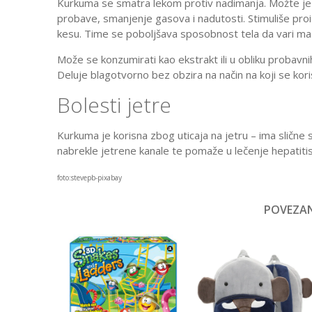
Kurkuma se smatra lekom protiv nadimanja. Možte je dod
probave, smanjenje gasova i nadutosti. Stimuliše proizv
kesu. Time se poboljšava sposobnost tela da vari mas
Može se konzumirati kao ekstrakt ili u obliku probavnih
Deluje blagotvorno bez obzira na način na koji se koris
Bolesti jetre
Kurkuma je korisna zbog uticaja na jetru – ima slične s
nabrekle jetrene kanale te pomaže u lečenje hepatitisa
foto:stevepb-pixabay
POVEZAN