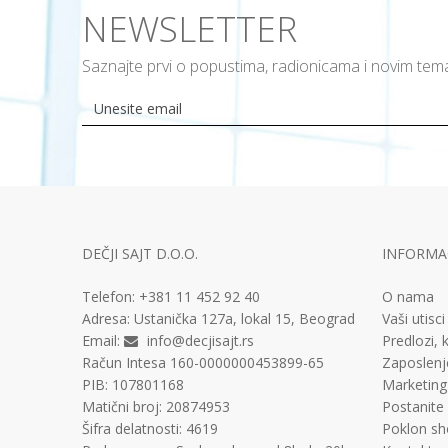
NEWSLETTER
Saznajte prvi o popustima, radionicama i novim te
DEČJI SAJT D.O.O.
INFORMAC
Telefon:
+381 11
452 92 40
O nama
Adresa:
Ustanička 127a, lokal 15, Beograd
Vaši utisci
Email:
info@decjisajt.rs
Predlozi, k
Račun
Intesa 160-0000000453899-65
Zaposlenj
PIB:
107801168
Marketing
Matični broj:
20874953
Postanite
Šifra delatnosti:
4619
Poklon sh