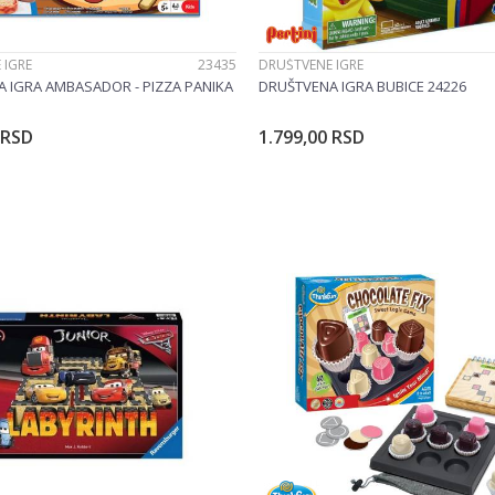
 IGRE
23435
DRUŠTVENE IGRE
 IGRA AMBASADOR - PIZZA PANIKA
DRUŠTVENA IGRA BUBICE 24226
RSD
1.799,00
RSD
Dodajte u korpu
Dodajte u korp