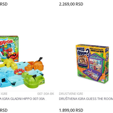
RSD
2.269,00
RSD
Dodajte u korpu
Dodajte u korp
 IGRE
007-30A-BK
DRUŠTVENE IGRE
 IGRA GLADNI HIPPO 007-30A
DRUŠTVENA IGRA GUESS THE ROOM
RSD
1.899,00
RSD