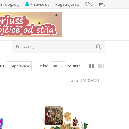
elni događaj
Prijavite se
Registrujte se
0
0
Pretraži sajt
iraj
Prikaži
po strani
212 proizvoda