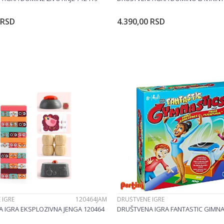
RSD
4.390,00
RSD
Dodajte u korpu
Dodajte u korp
 IGRE
120464JAM
DRUŠTVENE IGRE
 IGRA EKSPLOZIVNA JENGA 120464
DRUŠTVENA IGRA FANTASTIC GIMNA