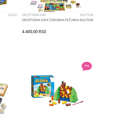
24226
DRUŠTVENE IGRE
RA27538
DRUŠTVENA IGRA ČAROBNA PEČURKA RA27538
4.400,00
RSD
u
Dodajte u korpu
9
%