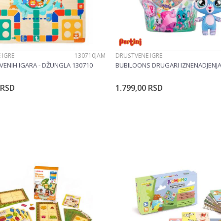
 IGRE
130710JAM
DRUŠTVENE IGRE
VENIH IGARA - DŽUNGLA 130710
BUBILOONS DRUGARI IZNENADJENJA
RSD
1.799,00
RSD
Dodajte u korpu
Dodajte u korp