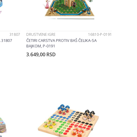
31807
DRUŠTVENE IGRE
16810-P-0191
 31807
ČETIRI CARSTVA PROTIV BAŠ ČELIKA-SA
BAJKOM, P-0191
3.649,00
RSD
u
Dodajte u korpu