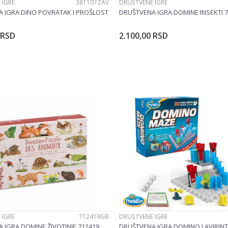
 IGRE
381107ZAV
DRUŠTVENE IGRE
 IGRA DINO POVRATAK I PROŠLOST
DRUŠTVENA IGRA DOMINE INSEKTI 
RSD
2.100,00
RSD
Dodajte u korpu
Dodajte u korp
 IGRE
712419GB
DRUŠTVENE IGRE
 IGRA DOMINE ŽIVOTINJE 712419
DRUŠTVENA IGRA DOMINO LAVIRINT