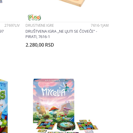
27697LIV
DRUŠTVENE IGRE
7616-1JAM
97
DRUŠTVENA IGRA ‚‚NE LJUTI SE ČOVEČE” -
PIRATI, 7616-1
2.280,00
RSD
u
Dodajte u korpu