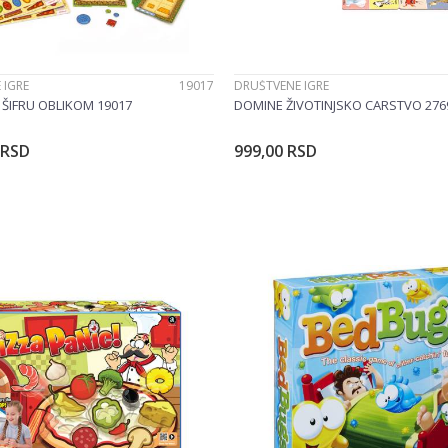
 IGRE
19017
DRUŠTVENE IGRE
 ŠIFRU OBLIKOM 19017
DOMINE ŽIVOTINJSKO CARSTVO 276
RSD
999,00
RSD
Dodajte u korpu
Dodajte u korp