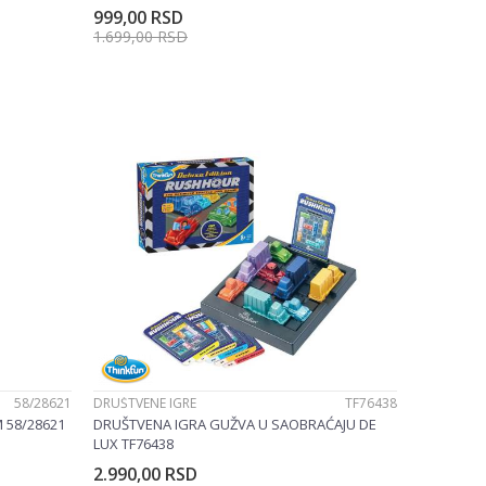
999,00
RSD
1.699,00
RSD
u
Dodajte u korpu
58/28621
DRUŠTVENE IGRE
TF76438
 58/28621
DRUŠTVENA IGRA GUŽVA U SAOBRAĆAJU DE
LUX TF76438
2.990,00
RSD