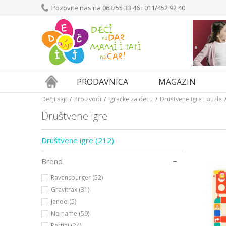
Pozovite nas na 063/55 33 46 i 011/452 92 40
PRODAVNICA
MAGAZIN
Dečji sajt
Proizvodi
Igračke za decu
Društvene igre i puzle
Društvene igre
Društvene igre
(212)
Brend
Ravensburger (52)
Gravitrax (31)
Janod (5)
No name (59)
Pertini (24)