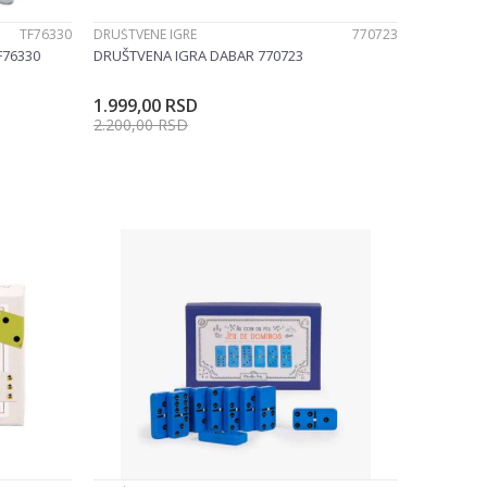
TF76330
DRUŠTVENE IGRE
770723
F76330
DRUŠTVENA IGRA DABAR 770723
1.999,00
RSD
2.200,00
RSD
u
Dodajte u korpu