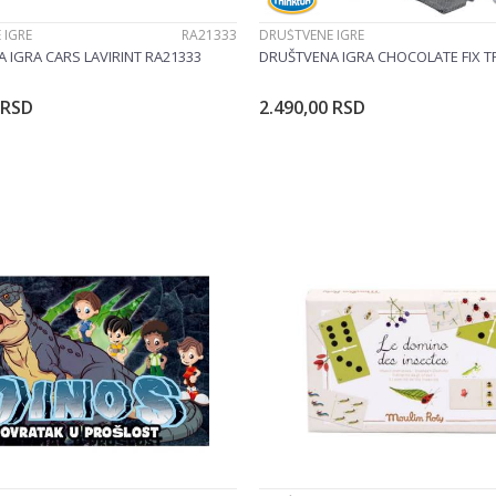
 IGRE
RA21333
DRUŠTVENE IGRE
 IGRA CARS LAVIRINT RA21333
DRUŠTVENA IGRA CHOCOLATE FIX T
RSD
2.490,00
RSD
Dodajte u korpu
Dodajte u korp