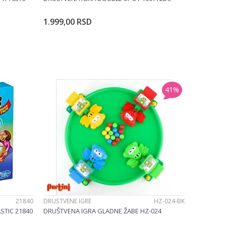
1.999,00
RSD
u
Dodajte u korpu
41
%
21840
DRUŠTVENE IGRE
HZ-024-BK
STIC 21840
DRUŠTVENA IGRA GLADNE ŽABE HZ-024