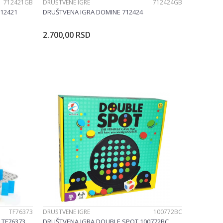
712421GB
DRUŠTVENE IGRE
712424GB
712421
DRUŠTVENA IGRA DOMINE 712424
2.700,00
RSD
u
Dodajte u korpu
TF76373
DRUŠTVENE IGRE
100772BC
 TF76373
DRUŠTVENA IGRA DOUBLE SPOT 100772BC