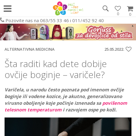
0
0
Pozovite nas na 063/55 33 46 i 011/452 92 40
ALTERNATIVNA MEDICINA
25.05.2022.
Šta raditi kad dete dobije
ovčije boginje – varičele?
Varičela, u narodu često poznata pod imenom ovčije
boginje ili vodene kozice, je akutno, generalizovano
virusno oboljenje koje počinje iznenada sa
povišenom
telesnom temperaturom
i razvojem ospe po koži.