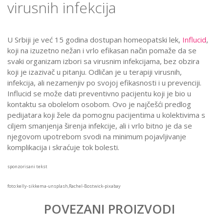
virusnih infekcija
U Srbiji je već 15 godina dostupan homeopatski lek,
Influcid
,
koji na izuzetno nežan i vrlo efikasan način pomaže da se
svaki organizam izbori sa virusnim infekcijama, bez obzira
koji je izazivač u pitanju. Odličan je u terapiji virusnih,
infekcija, ali nezamenjiv po svojoj efikasnosti i u prevenciji.
Influcid se može dati preventivno pacijentu koji je bio u
kontaktu sa obolelom osobom. Ovo je najčešći predlog
pedijatara koji žele da pomognu pacijentima u kolektivima s
ciljem smanjenja širenja infekcije, ali i vrlo bitno je da se
njegovom upotrebom svodi na minimum pojavljivanje
komplikacija i skraćuje tok bolesti.
sponzorisani tekst
foto:kelly-sikkema-unsplash,Rachel-Bostwick-pixabay
POVEZANI PROIZVODI