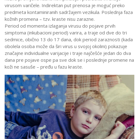
virusom varičele. Indirektan put prenosa je moguć preko
predmeta kontaminiranih sadržajem vezikula. Poslednja faza
kožnih promena – tzv. kraste nisu zarazne.
Period od momenta izlaganja virusu do pojave prvih
simptoma (inkubacioni period) varira, a traje od dve do tri
sedmice, obično 13 do 17 dana, dok period zaraznosti (kada
obolela osoba može da širi virus u svojoj okolini) pokazuje
značajne individualne varijacije i traje najčešće jedan do dva
dana pre pojave ospe pa sve dok se i poslednje promene na
koži ne sasuše – pređu u fazu kraste.