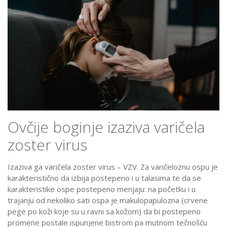
Ovčije boginje izaziva varičela
zoster virus
Izaziva ga varičela zoster virus – VZV. Za varičeloznu ospu je
karakteristično da izbija postepeno i u talasima te da se
karakteristike ospe postepeno menjaju: na početku i u
trajanju od nekoliko sati ospa je makulopapulozna (crvene
pege po koži koje su u ravni sa kožom) da bi postepeno
promene postale ispunjene bistrom pa mutnom tečnošću