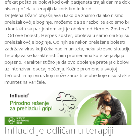
efekat pošto su bolovi kod ovih pacijenata trajali danima dok
nisam počela u terapiji da koristim Influcid.
Dr Jelena Džarić objašnjava i kako da znamo da ako nismo
preležali ovčije boginje, možemo da se razbolite ako smo bili
u kontaktu sa pacijentom koji je oboleo od Herpes Zostera?
- Od ove bolesti, Herpes zoster, obolevaju samo oni koji su
preležali ovčje boginje. Od njih se nakon preležane bolesti
zadržava virus koji čeka pad imuniteta, neku stresnu situaciju
I ispoljava se karakterističnim promenama koje se javljaju
pojasno. Karakteristično je da ovo obolenje prate jaki bolovi
uz intenzivan osećaj pečenja. Kožne promene u svojoj
tečnosti imaju virus koji može zaraziti osobe koje nisu stekle
imunitet na varičele.
Influcid je odličan u terapiji