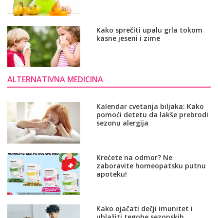
Kako sprečiti upalu grla tokom
kasne jeseni i zime
ALTERNATIVNA MEDICINA
Kalendar cvetanja biljaka: Kako
pomoći detetu da lakše prebrodi
sezonu alergija
Krećete na odmor? Ne
zaboravite homeopatsku putnu
apoteku!
Kako ojačati dečji imunitet i
ublažiti tegobe sezonskih