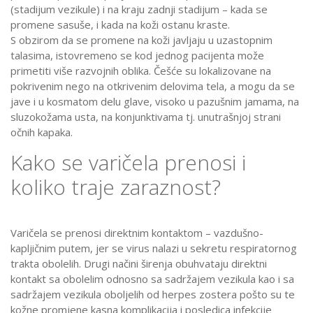
(stadijum vezikule) i na kraju zadnji stadijum – kada se
promene sasuše, i kada na koži ostanu kraste.
S obzirom da se promene na koži javljaju u uzastopnim
talasima, istovremeno se kod jednog pacijenta može
primetiti više razvojnih oblika. Češće su lokalizovane na
pokrivenim nego na otkrivenim delovima tela, a mogu da se
jave i u kosmatom delu glave, visoko u pazušnim jamama, na
sluzokožama usta, na konjunktivama tj. unutrašnjoj strani
očnih kapaka.
Kako se varičela prenosi i
koliko traje zaraznost?
Varičela se prenosi direktnim kontaktom – vazdušno-
kapljičnim putem, jer se virus nalazi u sekretu respiratornog
trakta obolelih. Drugi načini širenja obuhvataju direktni
kontakt sa obolelim odnosno sa sadržajem vezikula kao i sa
sadržajem vezikula oboljelih od herpes zostera pošto su te
kožne promjene kasna komplikacija i posledica infekcije