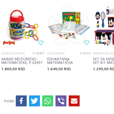
KONSTRUKTIVNE
P-0295T
EDUKATIVNE
P-0154
KARIKE MOTORIČKO -
EDUKATIVNA
SET ZA NEG
MATEMATIČKE, P-0295T
MATEMATIČKA
SET 6/1 MI
IGRAONICA
1.869,00
RSD
1.649,00
RSD
1.299,00
R
Podeli