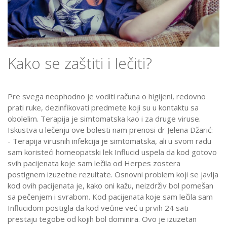
Kako se zaštiti i lečiti?
Pre svega neophodno je voditi računa o higijeni, redovno
prati ruke, dezinfikovati predmete koji su u kontaktu sa
obolelim. Terapija je simtomatska kao i za druge viruse.
Iskustva u lečenju ove bolesti nam prenosi dr Jelena Džarić:
- Terapija virusnih infekcija je simtomatska, ali u svom radu
sam koristeći homeopatski lek Influcid uspela da kod gotovo
svih pacijenata koje sam lečila od Herpes zostera
postignem izuzetne rezultate. Osnovni problem koji se javlja
kod ovih pacijenata je, kako oni kažu, neizdrživ bol pomešan
sa pečenjem i svrabom. Kod pacijenata koje sam lečila sam
Influcidom postigla da kod većine već u prvih 24 sati
prestaju tegobe od kojih bol dominira. Ovo je izuzetan