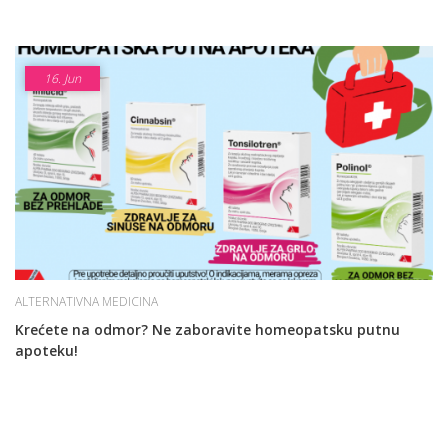
16.
Jun
ALTERNATIVNA MEDICINA
Krećete na odmor? Ne zaboravite homeopatsku putnu
apoteku!