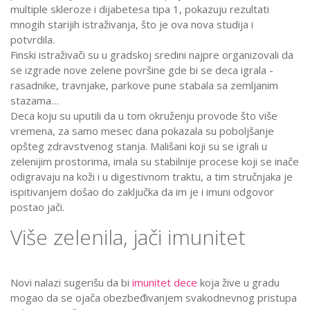
multiple skleroze i dijabetesa tipa 1, pokazuju rezultati
mnogih starijih istraživanja, što je ova nova studija i
potvrdila.
Finski istraživači su u gradskoj sredini najpre organizovali da
se izgrade nove zelene površine gde bi se deca igrala -
rasadnike, travnjake, parkove pune stabala sa zemljanim
stazama…
Deca koju su uputili da u tom okruženju provode što više
vremena, za samo mesec dana pokazala su poboljšanje
opšteg zdravstvenog stanja. Mališani koji su se igrali u
zelenijim prostorima, imala su stabilnije procese koji se inače
odigravaju na koži i u digestivnom traktu, a tim stručnjaka je
ispitivanjem došao do zaključka da im je i imuni odgovor
postao jači.
Više zelenila, jači imunitet
Novi nalazi sugerišu da bi
imunitet dece
koja žive u gradu
mogao da se ojača obezbeđivanjem svakodnevnog pristupa