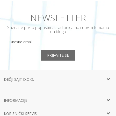
NEWSLETTER
Saznajte prvi o popustima, radionicama i novim temama
na blogu
PRIJAVITE SE
DEČJI SAJT D.O.O.
Telefon:
+381 11
452 92 40
Adresa:
Ustanička 127a, lokal 15, Beograd
INFORMACIJE
Email:
info@decjisajt.rs
Račun
Intesa 160-0000000453899-65
O nama
PIB:
107801168
KORISNIČKI SERVIS