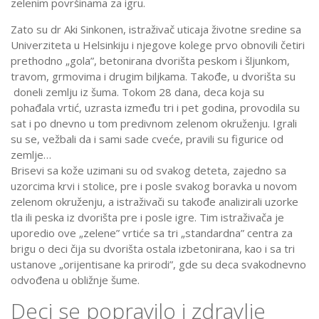
zelenim površinama za igru.
Zato su dr Aki Sinkonen, istraživač uticaja životne sredine sa
Univerziteta u Helsinkiju i njegove kolege prvo obnovili četiri
prethodno „gola”, betonirana dvorišta peskom i šljunkom,
travom, grmovima i drugim biljkama. Takođe, u dvorišta su
doneli zemlju iz šuma. Tokom 28 dana, deca koja su
pohađala vrtić, uzrasta između tri i pet godina, provodila su
sat i po dnevno u tom predivnom zelenom okruženju. Igrali
su se, vežbali da i sami sade cveće, pravili su figurice od
zemlje…
Brisevi sa kože uzimani su od svakog deteta, zajedno sa
uzorcima krvi i stolice, pre i posle svakog boravka u novom
zelenom okruženju, a istraživači su takođe analizirali uzorke
tla ili peska iz dvorišta pre i posle igre. Tim istraživača je
uporedio ove „zelene” vrtiće sa tri „standardna” centra za
brigu o deci čija su dvorišta ostala izbetonirana, kao i sa tri
ustanove „orijentisane ka prirodi”, gde su deca svakodnevno
odvođena u obližnje šume.
Deci se popravilo i zdravlje