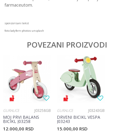
farmaceutom.
sponzorisani tekst
foto:ladyfern-photos-unsplash
POVEZANI PROIZVODI
GURALICE
J03258GB
GURALICE
J03243GB
MOJ PRVI BALANS
DRVENI BICIKL VESPA
BICIKL J03258
J03243
12.000,00
RSD
15.000,00
RSD