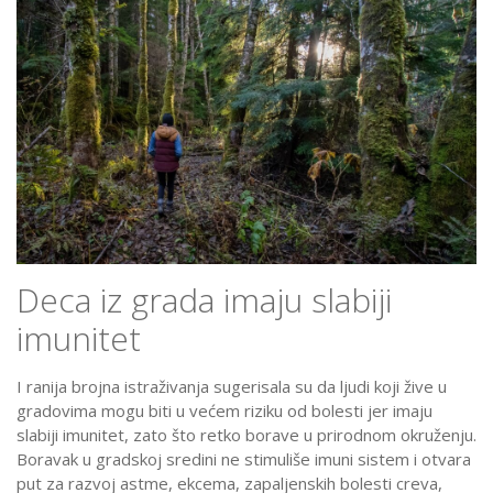
Deca iz grada imaju slabiji
imunitet
I ranija brojna istraživanja sugerisala su da ljudi koji žive u
gradovima mogu biti u većem riziku od bolesti jer imaju
slabiji imunitet, zato što retko borave u prirodnom okruženju.
Boravak u gradskoj sredini ne stimuliše imuni sistem i otvara
put za razvoj astme, ekcema, zapaljenskih bolesti creva,