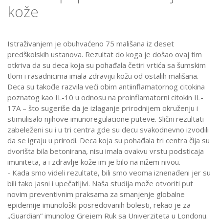
kože
Istraživanjem je obuhvaćeno 75 mališana iz deset
predškolskih ustanova. Rezultat do koga je došao ovaj tim
otkriva da su deca koja su pohađala četiri vrtića sa šumskim
tlom i rasadnicima imala zdraviju kožu od ostalih mališana.
Deca su takođe razvila veći obim antiinflamatornog citokina
poznatog kao IL-10 u odnosu na proinflamatorni citokin IL-
17A – što sugeriše da je izlaganje prirodnijem okruženju i
stimulisalo njihove imunoregulacione puteve. Slični rezultati
zabeleženi su i u tri centra gde su decu svakodnevno izvodili
da se igraju u prirodi. Deca koja su pohađala tri centra čija su
dvorišta bila betonirana, nisu imala ovakvu vrstu podsticaja
imuniteta, a i zdravlje kože im je bilo na nižem nivou.
- Kada smo videli rezultate, bili smo veoma iznenađeni jer su
bili tako jasni i upečatljivi. Naša studija može otvoriti put
novim preventivnim praksama za smanjenje globalne
epidemije imunološki posredovanih bolesti, rekao je za
„Guardian“ imunolog Grejem Ruk sa Univerziteta u Londonu.