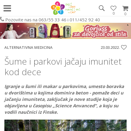
0
0
Pozovite nas na 063/55 33 46 i 011/452 92 40
ALTERNATIVNA MEDICINA
23.03.2022.
Šume i parkovi jačaju imunitet
kod dece
Igranje u šumi ili makar u parkovima, umesto boravka
u dvorištima u kojima dominira beton - pomaže deci u
jačanju imuniteta, zaključak je nove studije koja je
objavljena u časopisu „Science Anvanced“, a koju su
vodili naučnici iz Finske.