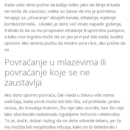
Kada vaše dete počne da kašlja toliko jako da škripi ili kada
ne može da zaustavi, velike su šanse da mu je potrebna
terapija za „otvaranje“ disajnih kanala, inhalacija, injekcije
kortikosteroida... Ukoliko je dete već imalo napade gušenja,
trebalo bi da su mu propisane inhalacije ili upotreba pumpice,
a kako ova tegoba može da se javi prvi put bilo kada, budite
oprezni. Ako detetu počnu da modre usta i lice, ako počne da
se
Povraćanje u mlazevima ili
povraćanje koje se ne
zaustavlja
Ako dete uporno povraća, čak i kada u želucu više nema
sadržaja, kada uzrok može biti bilo šta, od prehlade, preko
virusa, do trovanja hranom, što nije lako utvrditi, kao što nije
lako obezbediti nadoknadu izgubljene tečnosti i elektrolita.
To je, inače, dobar razlog da se dete odvede lekaru, jer će
mu možda biti neophodna infuzija, kako ne bi dehidriralo i