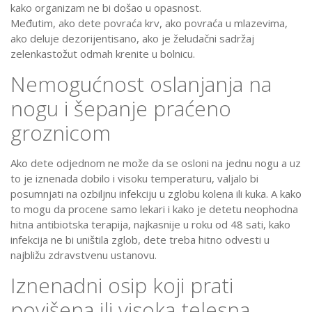
kako organizam ne bi došao u opasnost.
Međutim, ako dete povraća krv, ako povraća u mlazevima,
ako deluje dezorijentisano, ako je želudačni sadržaj
zelenkastožut odmah krenite u bolnicu.
Nemogućnost oslanjanja na
nogu i šepanje praćeno
groznicom
Ako dete odjednom ne može da se osloni na jednu nogu a uz
to je iznenada dobilo i visoku temperaturu, valjalo bi
posumnjati na ozbiljnu infekciju u zglobu kolena ili kuka. A kako
to mogu da procene samo lekari i kako je detetu neophodna
hitna antibiotska terapija, najkasnije u roku od 48 sati, kako
infekcija ne bi uništila zglob, dete treba hitno odvesti u
najbližu zdravstvenu ustanovu.
Iznenadni osip koji prati
povišena ili visoka telesna