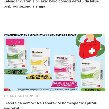
Kalendar cvetanja biljaka: Kako pomoći detetu da lakše
prebrodi sezonu alergija
16.
Jun
ALTERNATIVNA MEDICINA
Krećete na odmor? Ne zaboravite homeopatsku putnu
apoteku!