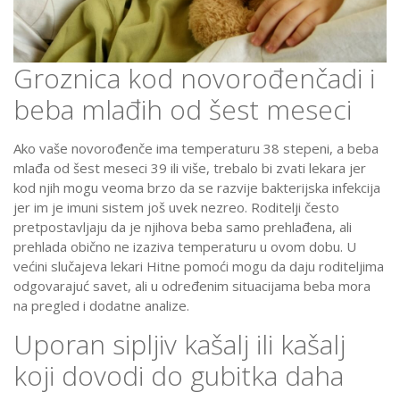
Groznica kod novorođenčadi i
beba mlađih od šest meseci
Ako vaše novorođenče ima temperaturu 38 stepeni, a beba
mlađa od šest meseci 39 ili više, trebalo bi zvati lekara jer
kod njih mogu veoma brzo da se razvije bakterijska infekcija
jer im je imuni sistem još uvek nezreo. Roditelji često
pretpostavljaju da je njihova beba samo prehlađena, ali
prehlada obično ne izaziva temperaturu u ovom dobu. U
većini slučajeva lekari Hitne pomoći mogu da daju roditeljima
odgovarajuć savet, ali u određenim situacijama beba mora
na pregled i dodatne analize.
Uporan sipljiv kašalj ili kašalj
koji dovodi do gubitka daha