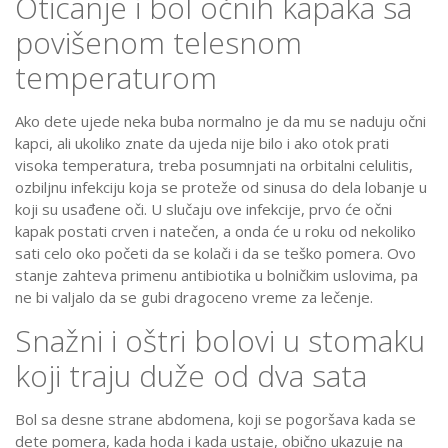
Oticanje i bol očnih kapaka sa
povišenom telesnom
temperaturom
Ako dete ujede neka buba normalno je da mu se naduju očni
kapci, ali ukoliko znate da ujeda nije bilo i ako otok prati
visoka temperatura, treba posumnjati na orbitalni celulitis,
ozbiljnu infekciju koja se proteže od sinusa do dela lobanje u
koji su usađene oči. U slučaju ove infekcije, prvo će očni
kapak postati crven i natečen, a onda će u roku od nekoliko
sati celo oko početi da se kolači i da se teško pomera. Ovo
stanje zahteva primenu antibiotika u bolničkim uslovima, pa
ne bi valjalo da se gubi dragoceno vreme za lečenje.
Snažni i oštri bolovi u stomaku
koji traju duže od dva sata
Bol sa desne strane abdomena, koji se pogoršava kada se
dete pomera, kada hoda i kada ustaje, obično ukazuje na