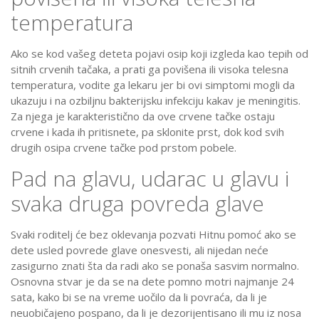
temperatura
Ako se kod vašeg deteta pojavi osip koji izgleda kao tepih od
sitnih crvenih tačaka, a prati ga povišena ili visoka telesna
temperatura, vodite ga lekaru jer bi ovi simptomi mogli da
ukazuju i na ozbiljnu bakterijsku infekciju kakav je meningitis.
Za njega je karakteristično da ove crvene tačke ostaju
crvene i kada ih pritisnete, pa sklonite prst, dok kod svih
drugih osipa crvene tačke pod prstom pobele.
Pad na glavu, udarac u glavu i
svaka druga povreda glave
Svaki roditelj će bez oklevanja pozvati Hitnu pomoć ako se
dete usled povrede glave onesvesti, ali nijedan neće
zasigurno znati šta da radi ako se ponaša sasvim normalno.
Osnovna stvar je da se na dete pomno motri najmanje 24
sata, kako bi se na vreme uočilo da li povraća, da li je
neuobičajeno pospano, da li je dezorijentisano ili mu iz nosa