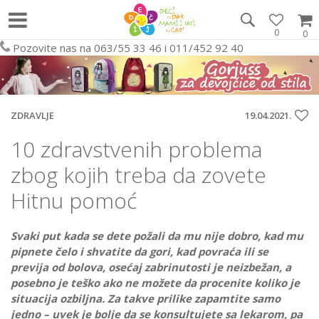
0
0
Pozovite nas na 063/55 33 46 i 011/452 92 40
ZDRAVLJE
19.04.2021.
10 zdravstvenih problema
zbog kojih treba da zovete
Hitnu pomoć
Svaki put kada se dete požali da mu nije dobro, kad mu
pipnete čelo i shvatite da gori, kad povraća ili se
previja od bolova, osećaj zabrinutosti je neizbežan, a
posebno je teško ako ne možete da procenite koliko je
situacija ozbiljna. Za takve prilike zapamtite samo
jedno – uvek je bolje da se konsultujete sa lekarom, pa