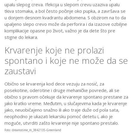
upalu slepog creva. Ifekcija u slepom crevu uzaziva upalu
tkiva stomaka, a bol često počinje oko pupka, a završava se
u donjem desnom kvadrantu abdomena. S obzirom na to da
upaljeno slepo crevo može da perforira i da izazove ozbiljne
komplikacije opasne po život, važno je da dete što pre
stigne do lekara.
Krvarenje koje ne prolazi
spontano i koje ne može da se
zaustavi
Obično se krvarenja kod dece vezuju za nosić, za
posekotine, oderotine i druge mehaničke povrede, ali se
obično s pravom očekuje da krvarenje spontano prestane za
jako kratko vreme. Međutim, u slučajevima kada je krvarenje
jako, neuobičajeno snažno ili ako traje duže od pola sata,
neophodno je ukazati lekarsku pomoć detetu i, ako je
moguće, utvrditi zašto krvarenje nije spontano prestalo.
Foto: dreamstime_m_3842135-Greenland