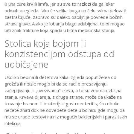
ili uha cure krv ili limfa, jer su sve to razlozi da ga lekar
odmah pregleda. Iako će velika kvrga na čelu svima delovati
zastrašujuće, zapravo su daleko ozbiljnije povrede bočnih
strana glave. A ako je lobanja blago udubljena, to bi mogao
biti znak frakture koja spada u hitna medicinska stanja.
Stolica koja bojom ili
konzistencijom odstupa od
uobičajene
Ukoliko bebina ili detetova kaka izgleda poput želea od
grožđa ili ribizle moglo bi da se radi o presavijanju,
začepljivanju ili „uvezivanju“ creva, a to su veoma ozbiljna
stanja. Krvava dijareja, s druge strane, može da ukaže na
trovanje hranom ili bakterijski gastroenteritis, što nikako
nećete znati dok ne odvedete dete u bolnicu gde mogu da
mu se urade testovi na niz mogućih bakterijskih i parazitskih
infekcija.