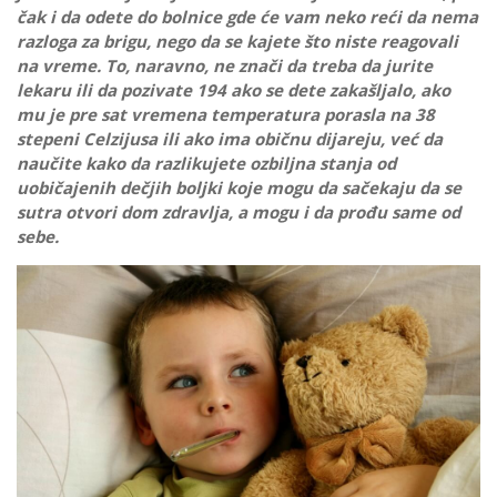
čak i da odete do bolnice gde će vam neko reći da nema
razloga za brigu, nego da se kajete što niste reagovali
na vreme. To, naravno, ne znači da treba da jurite
lekaru ili da pozivate 194 ako se dete zakašljalo, ako
mu je pre sat vremena temperatura porasla na 38
stepeni Celzijusa ili ako ima običnu dijareju, već da
naučite kako da razlikujete ozbiljna stanja od
uobičajenih dečjih boljki koje mogu da sačekaju da se
sutra otvori dom zdravlja, a mogu i da prođu same od
sebe.