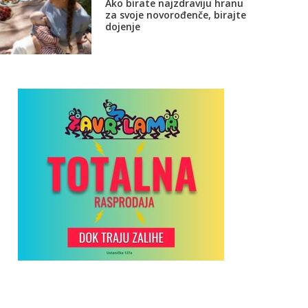
Ako birate najzdraviju hranu
za svoje novorođenče, birajte
dojenje