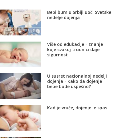
Bebi bum u Srbiji uoči Svetske
nedelje dojenja
Više od edukacije - znanje
koje svakoj trudnici daje
sigurnost
U susret nacionalnoj nedelji
dojenja - Kako da dojenje
bebe bude uspešno?
Kad je vruće, dojenje je spas