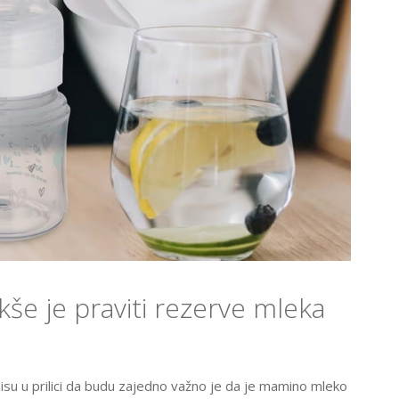
še je praviti rezerve mleka
su u prilici da budu zajedno važno je da je mamino mleko