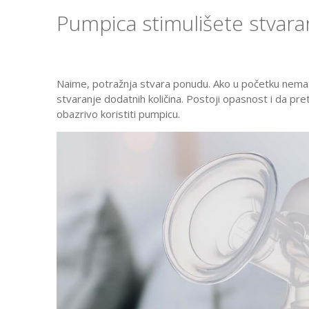
Pumpica stimulišete stvara
Naime, potražnja stvara ponudu. Ako u početku nemat
stvaranje dodatnih količina. Postoji opasnost i da p
obazrivo koristiti pumpicu.