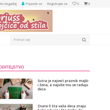
elni događaj
Prijavite se
Registrujte se
0
0
Pretraži sajt
ODITELJSTVO
Sutra je najveći praznik majki
i žena, a najviše mu se raduju
deca
Znate li šta vaša deca znaju