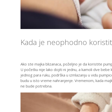
Kada je neophodno koristi
Ako ste majka blizanaca, poželjno je da koristite pump
U početku nije lako dojiti ni jednu, a kamoli dve beb
jednog para ruku, podrška u izmlazanju u vidu pumpi
budu u isto vreme nahranjenje. Vremenom, kada majk
ne bude potrebna.