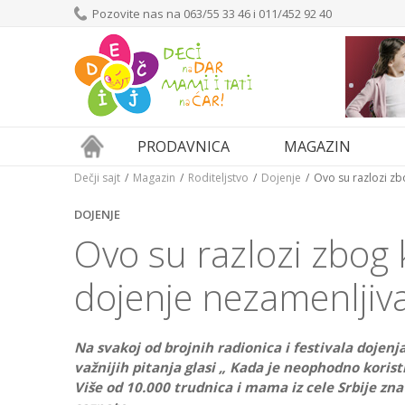
Pozovite nas na 063/55 33 46 i 011/452 92 40
PRODAVNICA
MAGAZIN
Dečji sajt
Magazin
Roditeljstvo
Dojenje
Ovo su razlozi zb
DOJENJE
Ovo su razlozi zbog 
dojenje nezamenljiv
Na svakoj od brojnih radionica i festivala dojenja
važnijih pitanja glasi „ Kada je neophodno korist
Više od 10.000 trudnica i mama iz cele Srbije zna