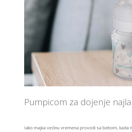
Pumpicom za dojenje najlak
Iako majka većinu vremena provodi sa bebom, kada ni