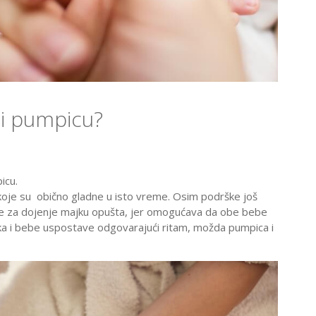
ti pumpicu?
icu.
e koje su obično gladne u isto vreme. Osim podrške još
ce za dojenje majku opušta, jer omogućava da obe bebe
a i bebe uspostave odgovarajući ritam, možda pumpica i