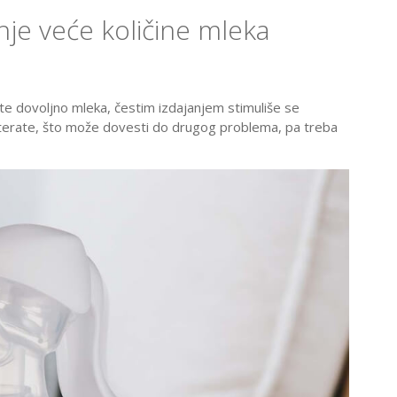
nje veće količine mleka
e dovoljno mleka, čestim izdajanjem stimuliše se
reterate, što može dovesti do drugog problema, pa treba