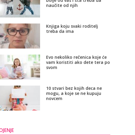
bolje od vas i šta treba da
naučite od njih
Knjiga koju svaki roditelj
treba da ima
Evo nekoliko rečenica koje će
vam koristiti ako dete tera po
svom
10 stvari bez kojih deca ne
mogu, a koje se ne kupuju
novcem
OJENJE