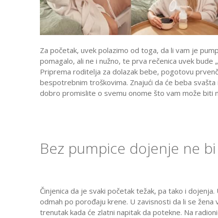
Za početak, uvek polazimo od toga, da li vam je pump
pomagalo, ali ne i nužno, te prva rečenica uvek bude
Priprema roditelja za dolazak bebe, pogotovu prvenč
bespotrebnim troškovima. Znajući da će beba svašta i 
dobro promislite o svemu onome što vam može biti n
Bez pumpice dojenje ne bi
Činjenica da je svaki početak težak, pa tako i dojenja. 
odmah po porođaju krene. U zavisnosti da li se žena va
trenutak kada će zlatni napitak da potekne. Na radion