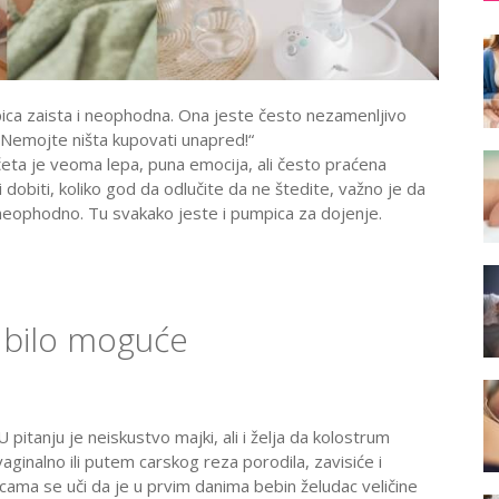
ica zaista i neophodna. Ona jeste često nezamenljivo
 „Nemojte ništa kupovati unapred!“
eta je veoma lepa, puna emocija, ali često praćena
dobiti, koliko god da odlučite da ne štedite, važno je da
eophodno. Tu svakako jeste i pumpica za dojenje.
 bilo moguće
U pitanju je neiskustvo majki, ali i želja da kolostrum
ginalno ili putem carskog reza porodila, zavisiće i
icama se uči da je u prvim danima bebin želudac veličine