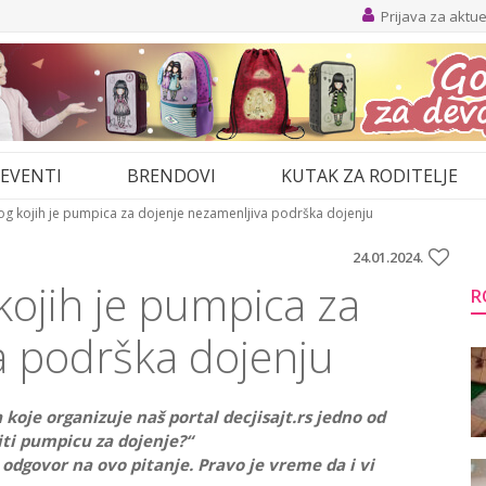
Prijava za aktu
EVENTI
BRENDOVI
KUTAK ZA RODITELJE
og kojih je pumpica za dojenje nezamenljiva podrška dojenju
24.01.2024.
kojih je pumpica za
R
a podrška dojenju
 koje organizuje naš portal decjisajt.rs jedno od
iti pumpicu za dojenje?“
 odgovor na ovo pitanje. Pravo je vreme da i vi