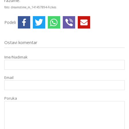
razume.
foto: dreamstime_m_141457894-Fizkes
Podeli
Ostavi komentar
Ime/Nadimak
Email
Poruka