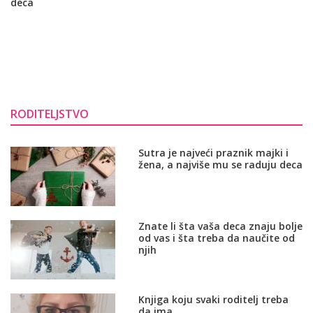
deca
RODITELJSTVO
Sutra je najveći praznik majki i
žena, a najviše mu se raduju deca
Znate li šta vaša deca znaju bolje
od vas i šta treba da naučite od
njih
Knjiga koju svaki roditelj treba
da ima