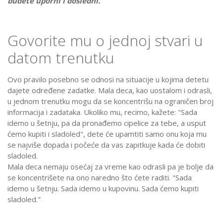
budete uporni i dosledni.
Govorite mu o jednoj stvari u
datom trenutku
Ovo pravilo posebno se odnosi na situacije u kojima detetu
dajete određene zadatke. Mala deca, kao uostalom i odrasli,
u jednom trenutku mogu da se koncentrišu na ograničen broj
informacija i zadataka. Ukoliko mu, recimo, kažete: "Sada
idemo u šetnju, pa da pronađemo cipelice za tebe, a usput
ćemo kupiti i sladoled", dete će upamtiti samo onu koja mu
se najviše dopada i počeće da vas zapitkuje kada će dobiti
sladoled.
Mala deca nemaju osećaj za vreme kao odrasli pa je bolje da
se koncentrišete na ono naredno što ćete raditi. "Sada
idemo u šetnju. Sada idemo u kupovinu. Sada ćemo kupiti
sladoled."