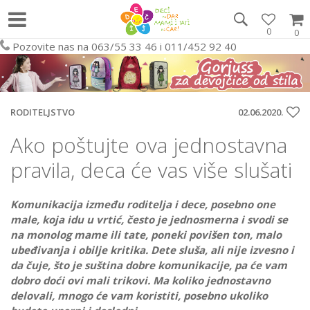
0
0
Pozovite nas na 063/55 33 46 i 011/452 92 40
RODITELJSTVO
02.06.2020.
Ako poštujte ova jednostavna
pravila, deca će vas više slušati
Komunikacija između roditelja i dece, posebno one
male, koja idu u vrtić, često je jednosmerna i svodi se
na monolog mame ili tate, poneki povišen ton, malo
ubeđivanja i obilje kritika. Dete sluša, ali nije izvesno i
da čuje, što je suština dobre komunikacije, pa će vam
dobro doći ovi mali trikovi.
Ma koliko jednostavno
delovali, mnogo će vam koristiti, posebno ukoliko