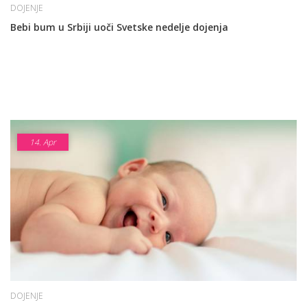
DOJENJE
Bebi bum u Srbiji uoči Svetske nedelje dojenja
14.
Apr
DOJENJE