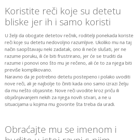
Koristite reči koje su detetu
bliske jer ih i samo koristi
U želji da obogate detetov rečnik, roditelji ponekada koriste
reči koje su detetu nedovoljno razumljive. Ukoliko mu na taj
način saopštavaju neki zadatak, ono ili neće slušati, jer ne
razume poruku, ili će biti frustrirano, jer će se truditi da
razume i ponovi ono što mu je rečeno, ali će to za njega biti
previše komplikovano.
Naravno da je potrebno detetu postepeno i polako uvoditi
nove reči, ali je najbolje to činiti kada ono samo izrazi želju
da mu nešto objasnite. Nove reči uvodite kroz priču ili
objašnjavanjem nekih za njega novih stvari, a ne u
situacijama u kojima mu govorite šta treba da uradi.
Obraćajte mu se imenom i