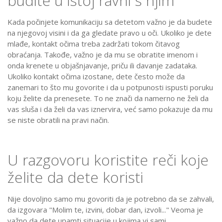
budite u istoj ravni s njim
Kada počinjete komunikaciju sa detetom važno je da budete
na njegovoj visini i da ga gledate pravo u oči. Ukoliko je dete
mlađe, kontakt očima treba zadržati tokom čitavog
obraćanja. Takođe, važno je da mu se obratite imenom i
onda krenete u objašnjavanje, priču ili davanje zadataka.
Ukoliko kontakt očima izostane, dete često može da
zanemari to što mu govorite i da u potpunosti ispusti poruku
koju želite da prenesete. To ne znači da namerno ne želi da
vas sluša i da želi da vas iznervira, već samo pokazuje da mu
se niste obratili na pravi način.
U razgovoru koristite reči koje
želite da dete koristi
Nije dovoljno samo mu govoriti da je potrebno da se zahvali,
da izgovara "Molim te, izvini, dobar dan, izvoli..." Veoma je
važno da dete upamti situacije u kojima vi sami