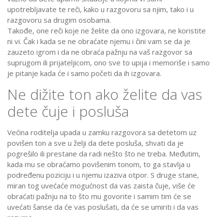
upotrebljavate te reči, kako u razgovoru sa njim, tako i u
razgovoru sa drugim osobama.
Takođe, one reči koje ne želite da ono izgovara, ne koristite
ni vi. Čak i kada se ne obraćate njemu i čini vam se da je
zauzeto igrom i da ne obraća pažnju na vaš razgovor sa
suprugom ili prijateljicom, ono sve to upija i memoriše i samo
je pitanje kada će i samo početi da ih izgovara.
Ne dižite ton ako želite da vas
dete čuje i posluša
Većina roditelja upada u zamku razgovora sa detetom uz
povišen ton a sve u želji da dete posluša, shvati da je
pogrešilo ili prestane da radi nešto što ne treba. Međutim,
kada mu se obraćamo povišenim tonom, to ga stavlja u
podređenu poziciju i u njemu izaziva otpor. S druge stane,
miran tog uvećaće mogućnost da vas zaista čuje, više će
obraćati pažnju na to što mu govorite i samim tim će se
uvećati šanse da će vas poslušati, da će se umiriti i da vas