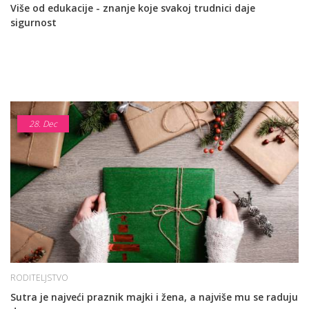
Više od edukacije - znanje koje svakoj trudnici daje
sigurnost
28.
Dec
RODITELJSTVO
Sutra je najveći praznik majki i žena, a najviše mu se raduju