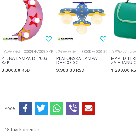
ZIDNE LAMPE
0008DF7003-3ZP
DEČIJE PLAFONJERE
00008DF7008-3C
TORBE ZA UŽI
ZIDNA LAMPA DF7003-
PLAFONSKA LAMPA
MAPED TER
3ZP
DF7008-3C
ZA HRANU O
ZELENA M8
3.300,00
RSD
9.900,00
RSD
1.299,00
R
Podeli
Ostavi komentar