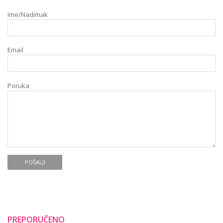
Ime/Nadimak
Email
Poruka
POŠALJI
PREPORUČENO