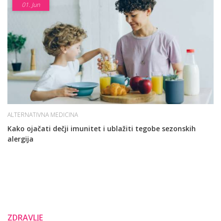
01.
Jun
ALTERNATIVNA MEDICINA
Kako ojačati dečji imunitet i ublažiti tegobe sezonskih
alergija
ZDRAVLJE