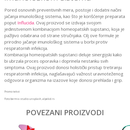
Pored osnovnih preventivnih mera, postoje i dodatni načini
jačanja imunološkog sistema, kao što je korišćenje preparata
poput
Influcida
. Ovaj proizvod se izdvaja svojom
jedinstvenom kombinacijom homeopatskih supstanci, koja je
pažljivo odabrana od strane stručnjaka. Cilj ove formule je
prirodno jačanje imunološkog sistema u borbi protiv
respiratornih infekcija.
Kombinacija homeopatskih supstanci deluje sinergijski kako
bi ubrzala proces oporavka i doprinela nestanku svih
simptoma. Ovaj proizvod donosi holistički pristup tretiranju
respiratornih infekcija, naglašavajući važnost uravnoteženog
odgovora organizma na izazove koje donosi prehlada i grip.
Promo tekst
Foto:bermix-studio-unsplash, alpekid.rs
POVEZANI PROIZVODI