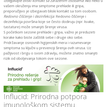
Izbegavajte bliski kontakt sa zaraženim osobama
: Ako neko u
vašem okruženju ima simptome prehlade ili gripa,
preporučljivo je izbegavati bliski kontakt sa tom osobom.
Redovno čišćenje i dezinfekcija
: Redovno čišćenje i
dezinfekcija površina koje se često dodiruju (npr. kvake,
tastature) može smanjiti širenje virusa.
S početkom sezone prehlade i gripa, važno je preduzeti
korake kako biste zaštitili sebe i druge oko sebe.
Pridržavanje osnovnih higijenskih mera i razumevanje
simptoma su ključni u prevenciji širenja ovih virusa. Uz
pažljivost i brigu o svom zdravlju, možete znatno smanjiti
rizik od oboljevanja tokom ove sezone.
Influcid: Prirodna potpora
imunološkom sistemu