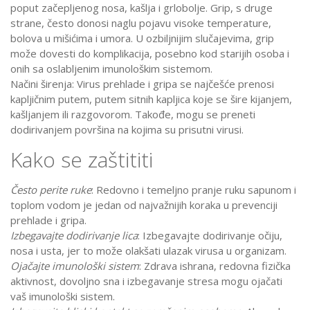
poput začepljenog nosa, kašlja i grlobolje. Grip, s druge
strane, često donosi naglu pojavu visoke temperature,
bolova u mišićima i umora. U ozbiljnijim slučajevima, grip
može dovesti do komplikacija, posebno kod starijih osoba i
onih sa oslabljenim imunološkim sistemom.
Načini širenja: Virus prehlade i gripa se najčešće prenosi
kapljičnim putem, putem sitnih kapljica koje se šire kijanjem,
kašljanjem ili razgovorom. Takođe, mogu se preneti
dodirivanjem površina na kojima su prisutni virusi.
Kako se zaštititi
Često perite ruke
: Redovno i temeljno pranje ruku sapunom i
toplom vodom je jedan od najvažnijih koraka u prevenciji
prehlade i gripa.
Izbegavajte dodirivanje lica
: Izbegavajte dodirivanje očiju,
nosa i usta, jer to može olakšati ulazak virusa u organizam.
Ojačajte imunološki sistem
: Zdrava ishrana, redovna fizička
aktivnost, dovoljno sna i izbegavanje stresa mogu ojačati
vaš imunološki sistem.