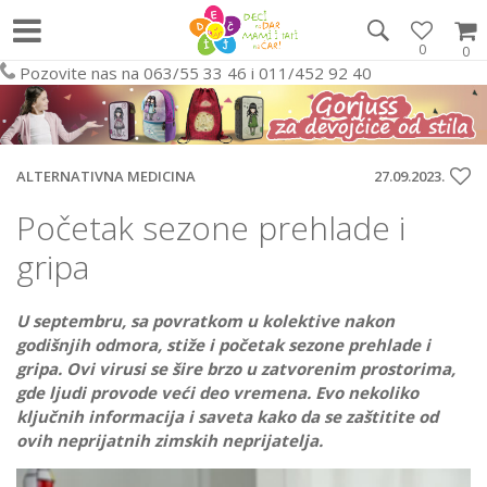
0
0
Pozovite nas na 063/55 33 46 i 011/452 92 40
ALTERNATIVNA MEDICINA
27.09.2023.
Početak sezone prehlade i
gripa
U septembru, sa povratkom u kolektive nakon
godišnjih odmora, stiže i početak sezone prehlade i
gripa. Ovi virusi se šire brzo u zatvorenim prostorima,
gde ljudi provode veći deo vremena. Evo nekoliko
ključnih informacija i saveta kako da se zaštitite od
ovih neprijatnih zimskih neprijatelja.