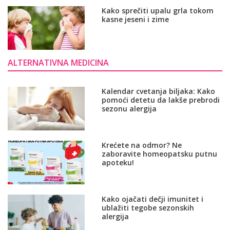
Kako sprečiti upalu grla tokom
kasne jeseni i zime
ALTERNATIVNA MEDICINA
Kalendar cvetanja biljaka: Kako
pomoći detetu da lakše prebrodi
sezonu alergija
Krećete na odmor? Ne
zaboravite homeopatsku putnu
apoteku!
Kako ojačati dečji imunitet i
ublažiti tegobe sezonskih
alergija