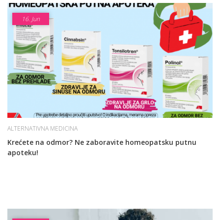
16.
Jun
ALTERNATIVNA MEDICINA
Krećete na odmor? Ne zaboravite homeopatsku putnu
apoteku!