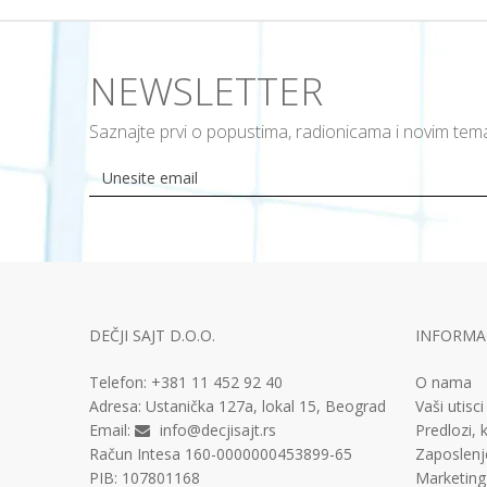
NEWSLETTER
Saznajte prvi o popustima, radionicama i novim te
DEČJI SAJT D.O.O.
INFORMAC
Telefon:
+381 11
452 92 40
O nama
Adresa:
Ustanička 127a, lokal 15, Beograd
Vaši utisci
Email:
info@decjisajt.rs
Predlozi, k
Račun
Intesa 160-0000000453899-65
Zaposlenj
PIB:
107801168
Marketing