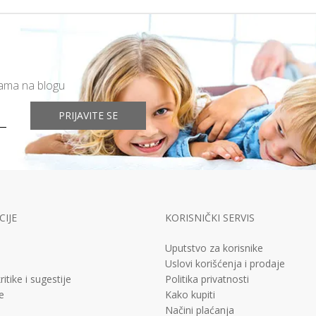
mama na blogu
PRIJAVITE SE
IJE
KORISNIČKI SERVIS
Uputstvo za korisnike
Uslovi korišćenja i prodaje
ritike i sugestije
Politika privatnosti
e
Kako kupiti
Načini plaćanja