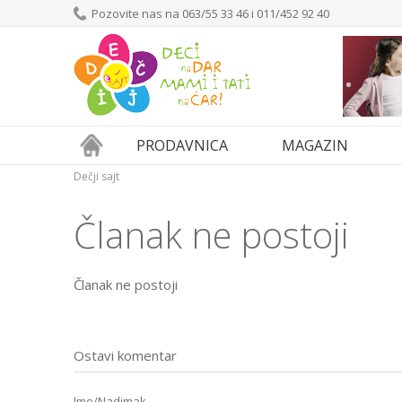
Pozovite nas na 063/55 33 46 i 011/452 92 40
PRODAVNICA
MAGAZIN
Dečji sajt
Članak ne postoji
Članak ne postoji
Ostavi komentar
Ime/Nadimak