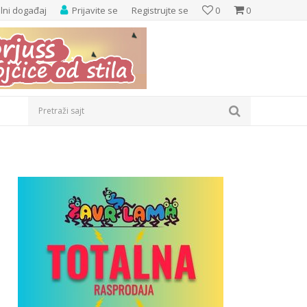
elni događaj
Prijavite se
Registrujte se
0
0
Pretraži sajt