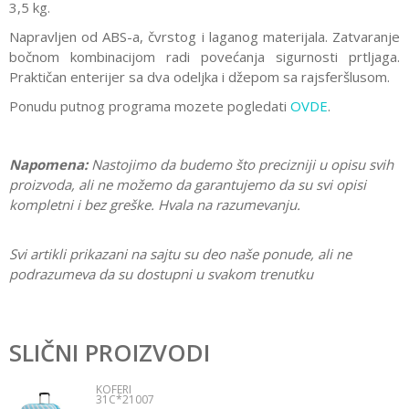
3,5 kg.
Napravljen od ABS-a, čvrstog i laganog materijala.
Zatvaranje
bočnom kombinacijom radi povećanja sigurnosti prtljaga.
Praktičan enterijer sa dva odeljka i džepom sa rajsferšlusom.
Ponudu putnog programa mozete pogledati
OVDE
.
Napomena:
Nastojimo da budemo što precizniji u opisu svih
proizvoda, ali ne možemo da garantujemo da su svi opisi
kompletni i bez greške. Hvala na razumevanju.
Svi artikli prikazani na sajtu su deo naše ponude, ali ne
podrazumeva da su dostupni u svakom trenutku
Karakteristika
Vrednost
Ostavi komentar
Kategorija
Koferi
SLIČNI PROIZVODI
Ime/Nadimak
Pol
Devojčice
KOFERI
31C*21007
Brend
Gorjuss