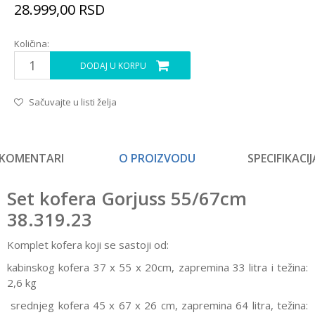
28.999,00
RSD
Količina:
DODAJ U KORPU
Sačuvajte u listi želja
KOMENTARI
O PROIZVODU
SPECIFIKACIJ
Set kofera Gorjuss 55/67cm
38.319.23
Komplet kofera koji se sastoji od:
kabinskog kofera 37 x 55 x 20cm, zapremina 33 litra i težina:
2,6 kg
srednjeg kofera 45 x 67 x 26 cm, zapremina 64 litra, težina: