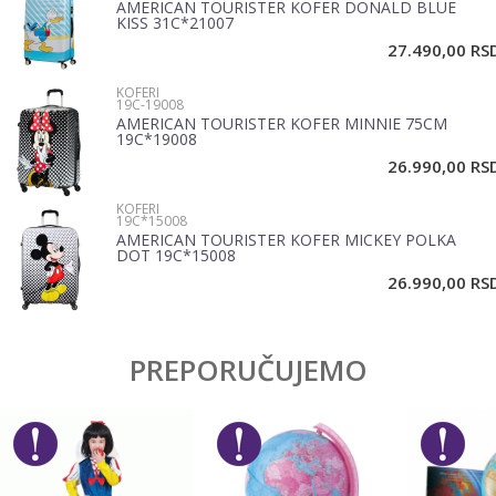
AMERICAN TOURISTER KOFER DONALD BLUE
Email
KISS 31C*21007
27.490,00
RS
KOFERI
Poruka
19C-19008
AMERICAN TOURISTER KOFER MINNIE 75CM
19C*19008
26.990,00
RS
KOFERI
19C*15008
AMERICAN TOURISTER KOFER MICKEY POLKA
DOT 19C*15008
POŠALJI
26.990,00
RS
PREPORUČUJEMO