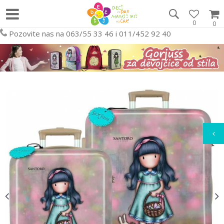
0
0
Pozovite nas na 063/55 33 46 i 011/452 92 40