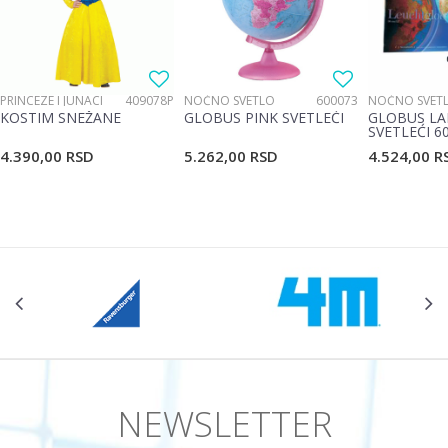
PRINCEZE I JUNACI
409078P
NOĆNO SVETLO
600073
NOĆNO SVET
KOSTIM SNEŽANE
GLOBUS PINK SVETLEĆI
GLOBUS LA
SVETLEĆI 6
4.390,00
RSD
5.262,00
RSD
4.524,00
R
NEWSLETTER