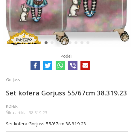
1
2
3
4
5
6
7
8
Podeli
Gorjuss
Set kofera Gorjuss 55/67cm 38.319.23
KOFERI
Šifra artikla:
38.319.23
Set kofera Gorjuss 55/67cm 38.319.23