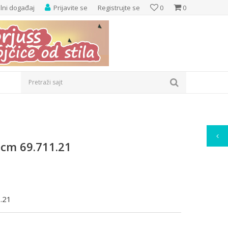
×
elni događaj
Prijavite se
Registrujte se
0
0
Pretraži sajt
5cm 69.711.21
.21