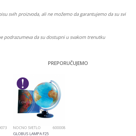
pisu svih proizvoda, ali ne možemo da garantujemo da su svi
li ne podrazumeva da su dostupni u svakom trenutku
Vrednost
Koferi
PREPORUČUJEMO
Email
Devojčice
Pepe Jeans
0073
NOĆNO SVETLO
600008
GLOBUS LAMPA F25