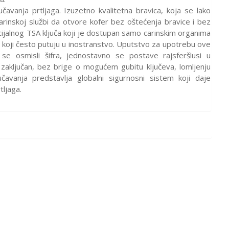
učavanja prtljaga. Izuzetno kvalitetna bravica, koja se lako
carinskoj službi da otvore kofer bez oštećenja bravice i bez
ijalnog TSA ključa koji je dostupan samo carinskim organima
 koji često putuju u inostranstvo. Uputstvo za upotrebu ove
se osmisli šifra, jednostavno se postave rajsferšlusi u
e zaključan, bez brige o mogućem gubitu ključeva, lomljenju
jučavanja predstavlja globalni sigurnosni sistem koji daje
tljaga.