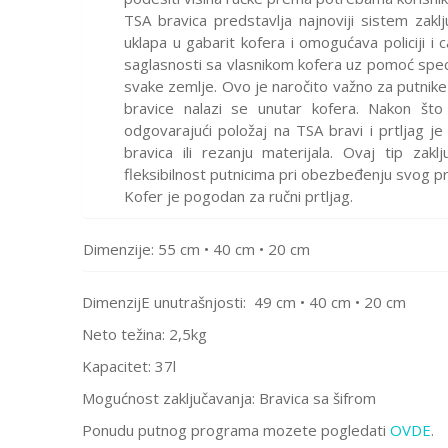
TSA bravica predstavlja najnoviji sistem zaklj
uklapa u gabarit kofera i omogućava policiji i 
saglasnosti sa vlasnikom kofera uz pomoć spec
svake zemlje. Ovo je naročito važno za putnike
bravice nalazi se unutar kofera. Nakon što 
odgovarajući položaj na TSA bravi i prtljag j
bravica ili rezanju materijala. Ovaj tip zakl
fleksibilnost putnicima pri obezbeđenju svog pr
Kofer je pogodan za ručni prtljag.
Dimenzije: 55 cm • 40 cm • 20 cm
DimenzijE unutrašnjosti:
49 cm • 40 cm • 20 cm
Neto težina: 2,5kg
Kapacitet: 37l
Mogućnost zaključavanja
: Bravica sa šifrom
Ponudu putnog programa mozete pogledati
OVDE
.