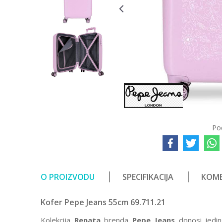
Po
O PROIZVODU
SPECIFIKACIJA
KOME
Kofer Pepe Jeans 55cm 69.711.21
Kolekcija
Renata
brenda
Pepe Jeans
donosi jedin