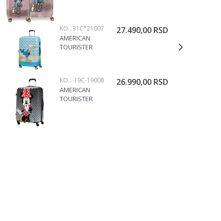
55/67CM
38.319.23
KOFERI
31C*21007
27.490,00
RSD
AMERICAN
TOURISTER
KOFER
DONALD BLUE
KISS
KOFERI
19C-19008
26.990,00
RSD
31C*21007
AMERICAN
TOURISTER
KOFER MINNIE
75CM
19C*19008