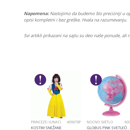
Napomena:
Nastojimo da budemo što precizniji u o
opisi kompletni i bez greške. Hvala na razumevanju.
Svi artikli prikazani na sajtu su deo naše ponude, a
Karakteristika
Ostavi komentar
Kategorija
Ime/Nadimak
Pol
Brend
Poruka
PRINCEZE I JUNACI
409078P
NOĆNO SVETLO
60
POŠALJI
KOSTIM SNEŽANE
GLOBUS PINK SVETLEĆI