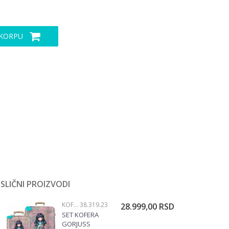
 KORPU
SLIČNI PROIZVODI
KOFERI
38.319.23
28.999,00
RSD
SET KOFERA
GORJUSS