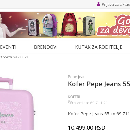
Prijava za aktu
SLETTER
ijama, novim proizvodima,
a.
EVENTI
BRENDOVI
KUTAK ZA RODITELJE
ns 55cm 69.711.21
PRIJAVA
Pepe Jeans
Kofer Pepe Jeans 5
KOFERI
Šifra artikla:
69.711.21
Kofer Pepe Jeans 55cm 69.711
10.499,00
RSD