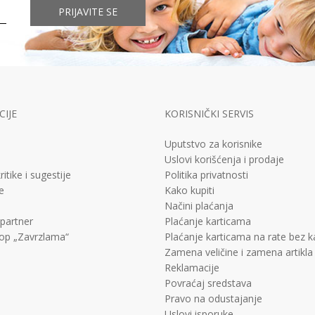
PRIJAVITE SE
IJE
KORISNIČKI SERVIS
Uputstvo za korisnike
Uslovi korišćenja i prodaje
ritike i sugestije
Politika privatnosti
e
Kako kupiti
Načini plaćanja
 partner
Plaćanje karticama
op „Zavrzlama“
Plaćanje karticama na rate bez 
Zamena veličine i zamena artikla
Reklamacije
Povraćaj sredstava
Pravo na odustajanje
Uslovi isporuke