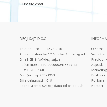
DEČJI SAJT D.O.O.
INFORMAC
Telefon:
+381 11
452 92 40
O nama
Adresa:
Ustanička 127a, lokal 15, Beograd
Vaši utisci
Email:
info@decjisajt.rs
Predlozi, k
Račun
Intesa 160-0000000453899-65
Zaposlenj
PIB:
107801168
Marketing
Matični broj:
20874953
Postanite
Šifra delatnosti:
4619
Poklon sh
Radno vreme:
Svakog dana od 8h do 20h
Kontakt