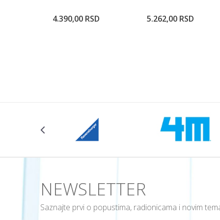
4.390,00
RSD
5.262,00
RSD
Dodajte u korpu
Dodajte u ko
Veličina
104CM
NEWSLETTER
Saznajte prvi o popustima, radionicama i novim te