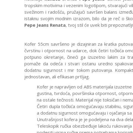
tropskim motivima i vezenim logotipom, stvarajući vib
svežinom i radošću, pružajući savršen balans između f
istaknu svojim modnim izrazom, bilo da je reč o šk
Pepe Jeans Renata
, tvoj stil će uvek biti prepoznatlj
Kofer 55cm savršeno je dizajniran za kratka putovanj
čvrstinu i otpornost na udarce, dok četiri točkića 
potpuno okretanje, čineći ga izuzetno lakim za tr
pomaže da odeća i stvari ostanu uredno spakovan
dodatnu sigurnost i mir tokom putovanja. Kompaktan
jednostavan, ali efikasan prtljag.
Kofer je napravljen od ABS materijala izuzetne o
gustina, tvrdoća, površinska otpornost, otpor
na ostale tečnosti. Materijal nije toksičan i ne
Četiri dupla točkića omogućavaju stabilnu, sigu
a dodatnu sigurnost omogućavaju i ojačanja sa 
Unutrašnjost kofera je je podeljena na dva dela
Teleskopik ručka obezbeđuje lakoću rukovanja ko
podesiti visina ručke prema potrebama korisnik