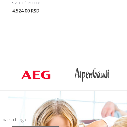
SVETLEĆI 600008
4.524,00
RSD
rpu
Dodajte u korpu
mama na blogu