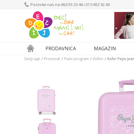
Pozovite nas na 063/55 33 46 i 011/452 92 40
NEW
Budite u toku sa akc
dogadjajima i vestim
PRODAVNICA
MAGAZIN
Email:
Dečji sajt
Proizvodi
Putni program
Koferi
Kofer Pepe Jea