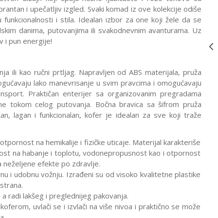
KOFER
rantan i upečatljiv izgled. Svaki komad iz ove kolekcije odiše
DONALD BLUE
unkcionalnosti i stila. Idealan izbor za one koji žele da se
KISS
olskim danima, putovanjima ili svakodnevnim avanturama. Uz
31C*21004
KOFERI
31C*03022
24.490,00
RSD
iv i pun energije!
AMERICAN
TOURISTER
KOFER
CAPTAIN
a ili kao ručni prtljag. Napravljen od ABS materijala, pruža
MAERICA
omogućavaju lako manevrisanje u svim pravcima i omogućavaju
31C*03022
KOFERI
31C*04021
24.490,00
RSD
ansport. Praktičan enterijer sa organizovanim pregradama
AMERICAN
e tokom celog putovanja. Bočna bravica sa šifrom pruža
TOURISTER
, lagan i funkcionalan, kofer je idealan za sve koji traže
KOFER MINNIE
PASTEL DOTS
31C*04021
tpornost na hemikalije i fizičke uticaje. Materijal karakteriše
nost na habanje i toplotu, vodonepropusnost kao i otpornost
ma neželjene efekte po zdravlje.
rnu i udobnu vožnju. Izrađeni su od visoko kvalitetne plastike
strana.
 a radi lakšeg i preglednijeg pakovanja.
ferom, uvlači se i izvlači na više nivoa i praktično se može
a.