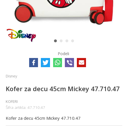
1
2
3
4
Podeli
Disney
Kofer za decu 45cm Mickey 47.710.47
KOFERI
Šifra artikla:
47.710.47
Kofer za decu 45cm Mickey 47.710.47