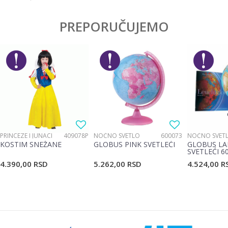
PREPORUČUJEMO
PRINCEZE I JUNACI
409078P
NOĆNO SVETLO
600073
NOĆNO SVET
KOSTIM SNEŽANE
GLOBUS PINK SVETLEĆI
GLOBUS LA
SVETLEĆI 6
4.390,00
RSD
5.262,00
RSD
4.524,00
R