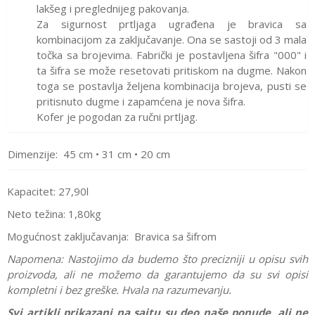
lakšeg i preglednijeg pakovanja.
Za sigurnost prtljaga ugrađena je bravica sa
kombinacijom za zaključavanje. Ona se sastoji od 3 mala
točka sa brojevima. Fabrički je postavljena šifra "000" i
ta šifra se može resetovati pritiskom na dugme. Nakon
toga se postavlja željena kombinacija brojeva, pusti se
pritisnuto dugme i zapamćena je nova šifra.
Kofer je pogodan za ručni prtljag.
Dimenzije: 45 cm • 31 cm • 20 cm
Kapacitet: 27,90l
Neto težina:
1,80kg
Mogućnost zaključavanja:
Bravica sa šifrom
Napomena:
Nastojimo da budemo što precizniji u opisu svih
proizvoda, ali ne možemo da garantujemo da su svi opisi
kompletni i bez greške. Hvala na razumevanju.
Svi artikli prikazani na sajtu su deo naše ponude, ali ne