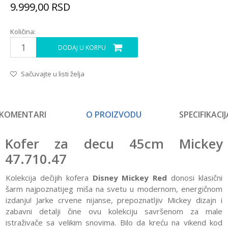
9.999,00
RSD
Količina:
DODAJ U KORPU
Sačuvajte u listi želja
KOMENTARI
O PROIZVODU
SPECIFIKACIJ
Kofer za decu 45cm Mickey
47.710.47
Kolekcija dečijih kofera
Disney Mickey Red
donosi klasični
šarm najpoznatijeg miša na svetu u modernom, energičnom
izdanju! Jarke crvene nijanse, prepoznatljiv Mickey dizajn i
zabavni detalji čine ovu kolekciju savršenom za male
istraživače sa velikim snovima. Bilo da kreću na vikend kod