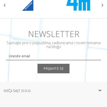
NEWSLETTER
Saznajte prvi o popustima, radionicama i novim temama
na blogu
PRIJAVITE SE
DEČJI SAJT D.O.O.
Telefon:
+381 11
452 92 40
Adresa:
Ustanička 127a, lokal 15, Beograd