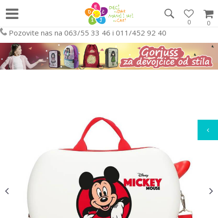
0
0
Pozovite nas na 063/55 33 46 i 011/452 92 40