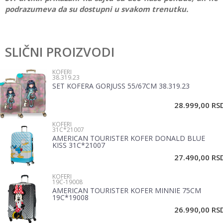
podrazumeva da su dostupni u svakom trenutku.
Karakteristika
Vrednost
Ostavi komentar
Kategorija
Koferi
SLIČNI PROIZVODI
Ime/Nadimak
Pol
Dečaci
KOFERI
38.319.23
Brend
Disney
SET KOFERA GORJUSS 55/67CM 38.319.23
Email
28.999,00
RS
KOFERI
Poruka
31C*21007
AMERICAN TOURISTER KOFER DONALD BLUE
KISS 31C*21007
27.490,00
RS
KOFERI
19C-19008
AMERICAN TOURISTER KOFER MINNIE 75CM
19C*19008
POŠALJI
26.990,00
RS