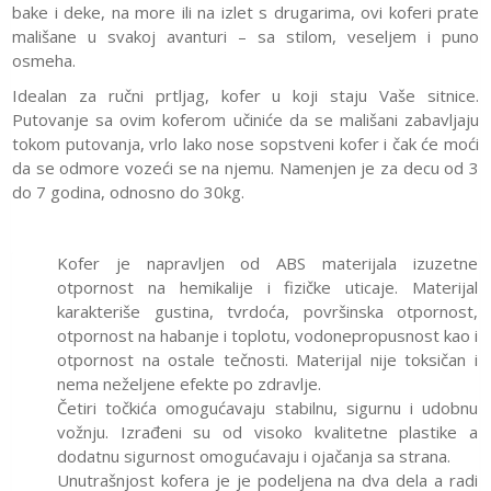
bake i deke, na more ili na izlet s drugarima, ovi koferi prate
mališane u svakoj avanturi – sa stilom, veseljem i puno
osmeha.
Idealan za ručni prtljag, kofer u koji staju Vaše sitnice.
Putovanje sa ovim koferom učiniće da se mališani zabavljaju
tokom putovanja, vrlo lako nose sopstveni kofer i čak će moći
da se odmore vozeći se na njemu. Namenjen je za decu od 3
do 7 godina, odnosno do 30kg.
Kofer je napravljen od ABS materijala izuzetne
otpornost na hemikalije i fizičke uticaje. Materijal
karakteriše gustina, tvrdoća, površinska otpornost,
otpornost na habanje i toplotu, vodonepropusnost kao i
otpornost na ostale tečnosti. Materijal nije toksičan i
nema neželjene efekte po zdravlje.
Četiri točkića omogućavaju stabilnu, sigurnu i udobnu
vožnju. Izrađeni su od visoko kvalitetne plastike a
dodatnu sigurnost omogućavaju i ojačanja sa strana.
Unutrašnjost kofera je je podeljena na dva dela a radi