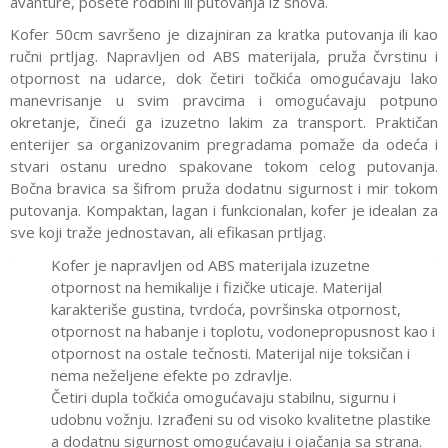
avanture, posete rodbini ili putovanja iz snova.
Kofer 50cm savršeno je dizajniran za kratka putovanja ili kao
ručni prtljag. Napravljen od ABS materijala, pruža čvrstinu i
otpornost na udarce, dok četiri točkića omogućavaju lako
manevrisanje u svim pravcima i omogućavaju potpuno
okretanje, čineći ga izuzetno lakim za transport. Praktičan
enterijer sa organizovanim pregradama pomaže da odeća i
stvari ostanu uredno spakovane tokom celog putovanja.
Bočna bravica sa šifrom pruža dodatnu sigurnost i mir tokom
putovanja. Kompaktan, lagan i funkcionalan, kofer je idealan za
sve koji traže jednostavan, ali efikasan prtljag.
Kofer je napravljen od ABS materijala izuzetne
otpornost na hemikalije i fizičke uticaje. Materijal
karakteriše gustina, tvrdoća, površinska otpornost,
otpornost na habanje i toplotu, vodonepropusnost kao i
otpornost na ostale tečnosti. Materijal nije toksičan i
nema neželjene efekte po zdravlje.
Četiri dupla točkića omogućavaju stabilnu, sigurnu i
udobnu vožnju. Izrađeni su od visoko kvalitetne plastike
a dodatnu sigurnost omogućavaju i ojačanja sa strana.