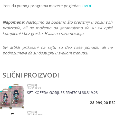
Ponudu putnog programa mozete pogledati
OVDE
.
Napomena:
Nastojimo da budemo što precizniji u opisu svih
proizvoda, ali ne možemo da garantujemo da su svi opisi
kompletni i bez greške. Hvala na razumevanju.
Svi artikli prikazani na sajtu su deo naše ponude, ali ne
podrazumeva da su dostupni u svakom trenutku
Karakteristika
Vrednost
Ostavi komentar
Kategorija
Koferi
SLIČNI PROIZVODI
Ime/Nadimak
Pol
Devojčice
KOFERI
38.319.23
Brend
Disney
SET KOFERA GORJUSS 55/67CM 38.319.23
Email
28.999,00
RS
KOFERI
Poruka