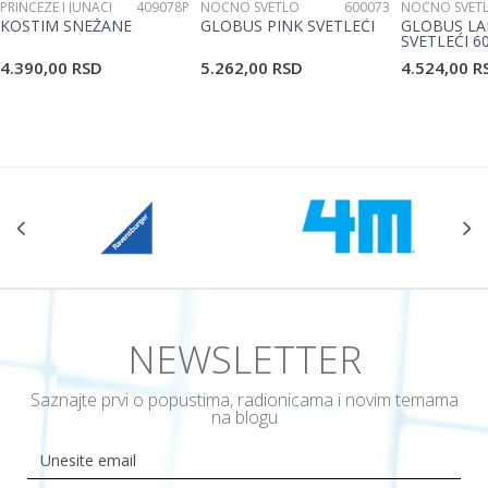
PRINCEZE I JUNACI
409078P
NOĆNO SVETLO
600073
NOĆNO SVET
KOSTIM SNEŽANE
GLOBUS PINK SVETLEĆI
GLOBUS LA
SVETLEĆI 6
4.390,00
RSD
5.262,00
RSD
4.524,00
R
NEWSLETTER
Saznajte prvi o popustima, radionicama i novim temama
na blogu