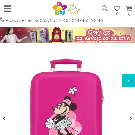
0
0
Pozovite nas na 063/55 33 46 i 011/452 92 40