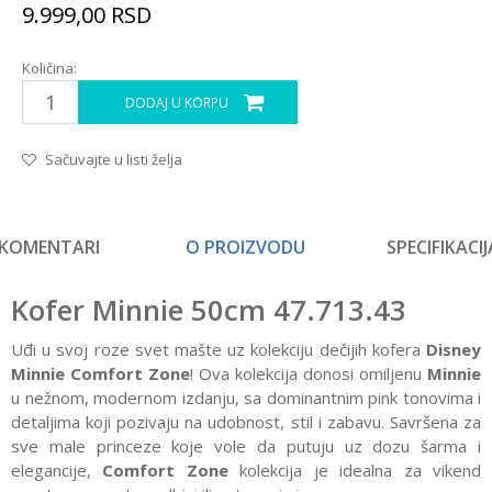
9.999,00
RSD
Količina:
DODAJ U KORPU
Sačuvajte u listi želja
KOMENTARI
O PROIZVODU
SPECIFIKACIJ
Kofer Minnie 50cm 47.713.43
Uđi u svoj roze svet mašte uz kolekciju dečijih kofera
Disney
Minnie Comfort Zone
! Ova kolekcija donosi omiljenu
Minnie
u nežnom, modernom izdanju, sa dominantnim pink tonovima i
detaljima koji pozivaju na udobnost, stil i zabavu. Savršena za
sve male princeze koje vole da putuju uz dozu šarma i
elegancije,
Comfort Zone
kolekcija je idealna za vikend