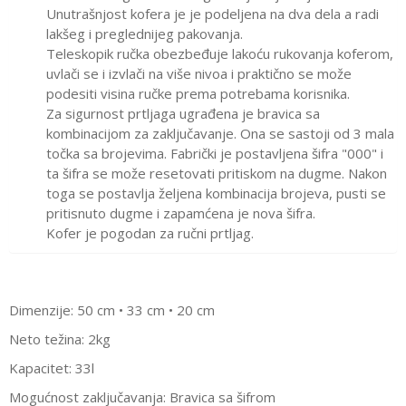
Unutrašnjost kofera je je podeljena na dva dela a radi
lakšeg i preglednijeg pakovanja.
Teleskopik ručka obezbeđuje lakoću rukovanja koferom,
uvlači se i izvlači na više nivoa i praktično se može
podesiti visina ručke prema potrebama korisnika.
Za sigurnost prtljaga ugrađena je bravica sa
kombinacijom za zaključavanje. Ona se sastoji od 3 mala
točka sa brojevima. Fabrički je postavljena šifra "000" i
ta šifra se može resetovati pritiskom na dugme. Nakon
toga se postavlja željena kombinacija brojeva, pusti se
pritisnuto dugme i zapamćena je nova šifra.
Kofer je pogodan za ručni prtljag.
Dimenzije: 50 cm • 33 cm • 20 cm
Neto težina: 2kg
Kapacitet: 33l
Mogućnost zaključavanja
: Bravica sa šifrom