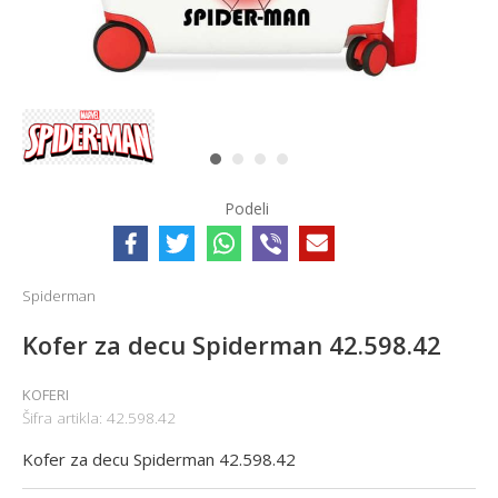
1
2
3
4
Podeli
Spiderman
Kofer za decu Spiderman 42.598.42
KOFERI
Šifra artikla:
42.598.42
Kofer za decu Spiderman 42.598.42