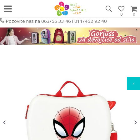
0
0
Pozovite nas na 063/55 33 46 i 011/452 92 40