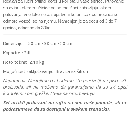
Idealan za ručni prtljag, kofer u koji staju Vaše sitnice. Putovanje
sa ovim koferom učiniće da se mališani zabavljaju tokom
putovanja, vrlo lako nose sopstveni kofer i čak će moći da se
odmore vozeći se na njemu. Namenjen je za decu od 3 do 7
godina, odnosno do 30kg.
Dimenzije: 50 cm • 38 cm • 20 cm
Kapacitet: 34l
Neto težina:
2,10 kg
Mogućnost zaključavanja:
Bravica sa šifrom
Napomena:
Nastojimo da budemo što precizniji u opisu svih
proizvoda, ali ne možemo da garantujemo da su svi opisi
kompletni i bez greške. Hvala na razumevanju.
Svi artikli prikazani na sajtu su deo naše ponude, ali ne
podrazumeva da su dostupni u svakom trenutku.
Karakteristika
Vrednost
Ostavi komentar
Kategorija
Koferi