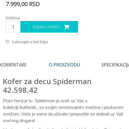
7.999,00
RSD
Količina:
DODAJ U KORPU
Sačuvajte u listi želja
KOMENTARI
O PROIZVODU
SPECIFIKACIJ
Kofer za decu Spiderman
42.598.42
Pravi heroj je tu. Spiderman je uvek uz Vas u
kolekciji Authentic, sa svojim neverovatnim moćima i paukovom
mrežom. Vaše je samo da uživate i prepustite se slobodi uz Vaš
moćnog drugara!