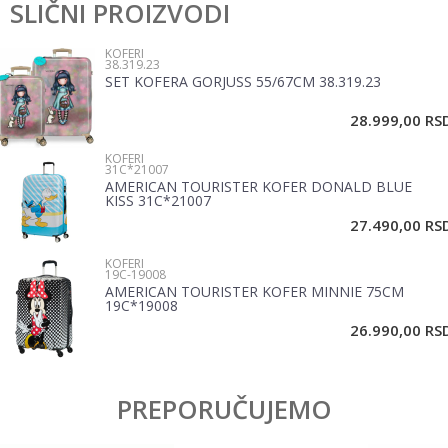
SLIČNI PROIZVODI
Ime/Nadimak
Pol
Dečaci
KOFERI
38.319.23
Brend
Spiderman
SET KOFERA GORJUSS 55/67CM 38.319.23
Email
28.999,00
RS
KOFERI
Poruka
31C*21007
AMERICAN TOURISTER KOFER DONALD BLUE
KISS 31C*21007
27.490,00
RS
KOFERI
19C-19008
AMERICAN TOURISTER KOFER MINNIE 75CM
19C*19008
POŠALJI
26.990,00
RS
PREPORUČUJEMO