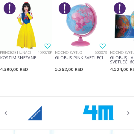
PRINCEZE I JUNACI
409078P
NOĆNO SVETLO
600073
NOĆNO SVET
KOSTIM SNEŽANE
GLOBUS PINK SVETLEĆI
GLOBUS LA
SVETLEĆI 6
4.390,00
RSD
5.262,00
RSD
4.524,00
R