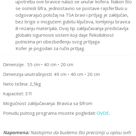
upotrebu ove bravice nalazi se unutar kofera. Nakon što
se osmisli šifra, jednostavno se postave rajsferšlusi u
odgovarajući položaj na TSA bravi i prtljag je zaključan,
bez brige o mogućem gubitu ključeva, lomljenju bravica
ili rezanju materijala. Ovaj tip zaključavanja predstavlja
globalni sigurnosni sistem koji daje fleksibilnost
putnicima pri obezbeđenju svog prtljaga.
Kofer je pogodan za ručni prtljag.
Dimenzije: 55 cm • 40 cm • 20 cm
Dimenzija unutrašnjosti
: 49 cm • 40 cm • 20 cm
Neto težina: 2,5kg
Kapacitet: 37l
Mogućnost zaključavanja
: Bravica sa šifrom
Ponudu putnog programa mozete pogledati
OVDE
.
Napomena:
Nastojimo da budemo što precizniji u opisu svih