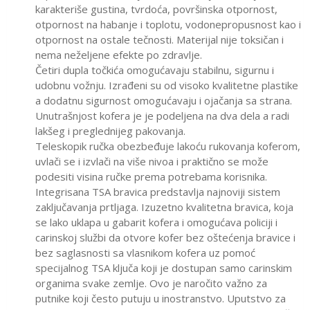
karakteriše gustina, tvrdoća, površinska otpornost,
otpornost na habanje i toplotu, vodonepropusnost kao i
otpornost na ostale tečnosti. Materijal nije toksičan i
nema neželjene efekte po zdravlje.
Četiri dupla točkića omogućavaju stabilnu, sigurnu i
udobnu vožnju. Izrađeni su od visoko kvalitetne plastike
a dodatnu sigurnost omogućavaju i ojačanja sa strana.
Unutrašnjost kofera je je podeljena na dva dela a radi
lakšeg i preglednijeg pakovanja.
Teleskopik ručka obezbeđuje lakoću rukovanja koferom,
uvlači se i izvlači na više nivoa i praktično se može
podesiti visina ručke prema potrebama korisnika.
Integrisana TSA bravica predstavlja najnoviji sistem
zaključavanja prtljaga. Izuzetno kvalitetna bravica, koja
se lako uklapa u gabarit kofera i omogućava policiji i
carinskoj službi da otvore kofer bez oštećenja bravice i
bez saglasnosti sa vlasnikom kofera uz pomoć
specijalnog TSA ključa koji je dostupan samo carinskim
organima svake zemlje. Ovo je naročito važno za
putnike koji često putuju u inostranstvo. Uputstvo za