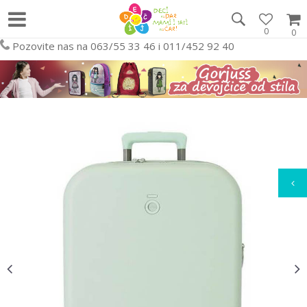
0
0
Pozovite nas na 063/55 33 46 i 011/452 92 40