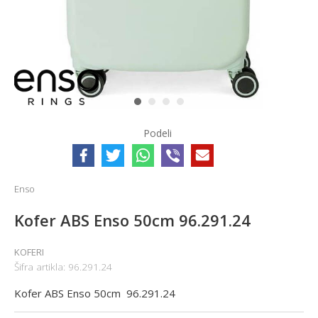
1
2
3
4
Podeli
Enso
Kofer ABS Enso 50cm 96.291.24
KOFERI
Šifra artikla:
96.291.24
Kofer ABS Enso 50cm 96.291.24