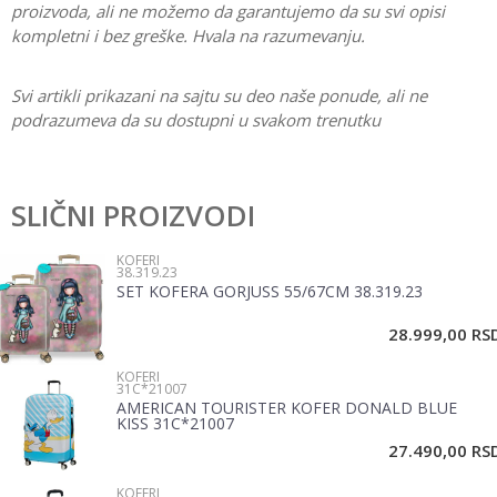
proizvoda, ali ne možemo da garantujemo da su svi opisi
kompletni i bez greške. Hvala na razumevanju.
Svi artikli prikazani na sajtu su deo naše ponude, ali ne
podrazumeva da su dostupni u svakom trenutku
Karakteristika
Vrednost
Ostavi komentar
Kategorija
Koferi
SLIČNI PROIZVODI
Ime/Nadimak
Pol
Devojčice
KOFERI
38.319.23
Brend
Enso
SET KOFERA GORJUSS 55/67CM 38.319.23
Email
28.999,00
RS
KOFERI
Poruka
31C*21007
AMERICAN TOURISTER KOFER DONALD BLUE
KISS 31C*21007
27.490,00
RS
KOFERI