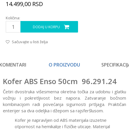
14.499,00
RSD
Količina:
DODAJ U KORPU
Sačuvajte u listi želja
KOMENTARI
O PROIZVODU
SPECIFIKACIJ
Kofer ABS Enso 50cm 96.291.24
Četiri dvostruka višesmerna okretna točka za udobnu i glatku
vožnju i pokretljivost bez napora. Zatvaranje bočnom
kombinacijom radi povećanja sigurnosti prtljaga. Praktičan
enterijer sa dva odeljka i džepom sa rajsferšlusom.
Kofer je napravljen od ABS materijala izuzetne
otpornost na hemikalije i fizičke uticaje. Materijal