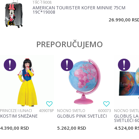
19C-19008
AMERICAN TOURISTER KOFER MINNIE 75CM
19C*19008
POŠALJI
26.990,00
RS
PREPORUČUJEMO
PRINCEZE I JUNACI
409078P
NOĆNO SVETLO
600073
NOĆNO SVET
KOSTIM SNEŽANE
GLOBUS PINK SVETLEĆI
GLOBUS LA
SVETLEĆI 6
4.390,00
RSD
5.262,00
RSD
4.524,00
R