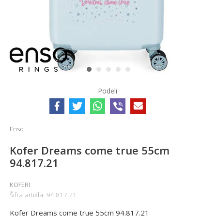
1
2
3
4
5
Podeli
Enso
Kofer Dreams come true 55cm
94.817.21
KOFERI
Šifra artikla:
94.817.21
Kofer Dreams come true 55cm 94.817.21