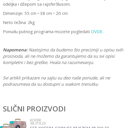
odeljka i džepom sa rajsferšlusom.
Dimenzije: 55 cm • 38 cm • 20 cm
Neto težina: 2kg
Ponudu putnog programa mozete pogledati
OVDE
.
Napomena:
Nastojimo da budemo što precizniji u opisu svih
proizvoda, ali ne možemo da garantujemo da su svi opisi
kompletni i bez greške. Hvala na razumevanju.
Svi artikli prikazani na sajtu su deo naše ponude, ali ne
podrazumeva da su dostupni u svakom trenutku
Karakteristika
Vrednost
Ostavi komentar
Kategorija
Koferi
SLIČNI PROIZVODI
Ime/Nadimak
Pol
Devojčice
KOFERI
38.319.23
Brend
Enso