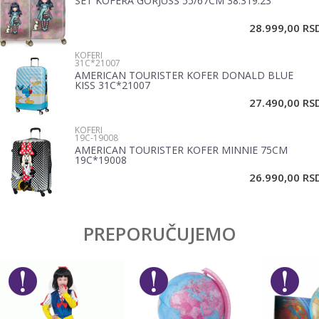
SET KOFERA GORJUSS 55/67CM 38.319.23
Email
28.999,00
RS
KOFERI
Poruka
31C*21007
AMERICAN TOURISTER KOFER DONALD BLUE
KISS 31C*21007
27.490,00
RS
KOFERI
19C-19008
AMERICAN TOURISTER KOFER MINNIE 75CM
19C*19008
POŠALJI
26.990,00
RS
PREPORUČUJEMO