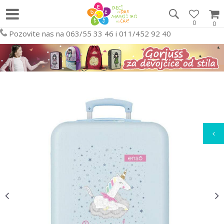
0
0
Pozovite nas na 063/55 33 46 i 011/452 92 40