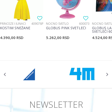
PRINCEZE I JUNACI
409078P
NOĆNO SVETLO
600073
NOĆNO SVET
KOSTIM SNEŽANE
GLOBUS PINK SVETLEĆI
GLOBUS LA
SVETLEĆI 6
4.390,00
RSD
5.262,00
RSD
4.524,00
R
NEWSLETTER