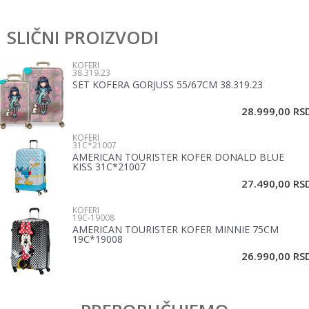
Karakteristika
Vrednost
Ostavi komentar
Kategorija
Koferi
SLIČNI PROIZVODI
Ime/Nadimak
Pol
Devojčice, Dečaci
KOFERI
38.319.23
Brend
No name
SET KOFERA GORJUSS 55/67CM 38.319.23
Email
28.999,00
RS
KOFERI
Poruka
31C*21007
AMERICAN TOURISTER KOFER DONALD BLUE
KISS 31C*21007
27.490,00
RS
KOFERI
19C-19008
AMERICAN TOURISTER KOFER MINNIE 75CM
19C*19008
POŠALJI
26.990,00
RS