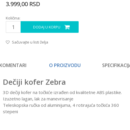
3.999,00
RSD
Količina:
DODAJ U KORPU
Sačuvajte u listi želja
KOMENTARI
O PROIZVODU
SPECIFIKACIJ
Dečiji kofer Zebra
3D dečiji kofer na točkiće izrađen od kvalitetne ABS plastike.
Izuzetno lagan, lak za manevrisanje
Teleskopska ručka od aluminijuma, 4 rotirajuća točkića 360
stepeni