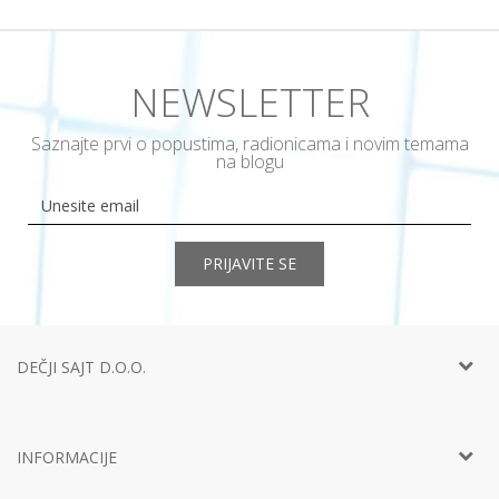
NEWSLETTER
Saznajte prvi o popustima, radionicama i novim temama
na blogu
PRIJAVITE SE
DEČJI SAJT D.O.O.
Telefon:
+381 11
452 92 40
Adresa:
Ustanička 127a, lokal 15, Beograd
INFORMACIJE
Email:
info@decjisajt.rs
Račun
Intesa 160-0000000453899-65