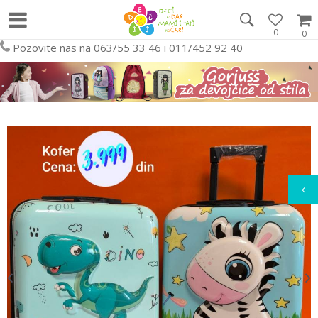
0
0
Pozovite nas na 063/55 33 46 i 011/452 92 40