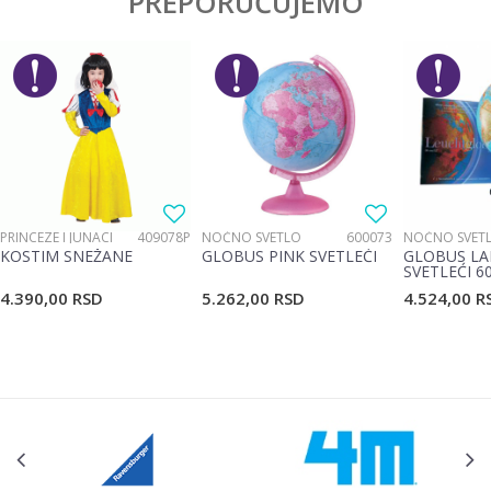
PREPORUČUJEMO
PRINCEZE I JUNACI
409078P
NOĆNO SVETLO
600073
NOĆNO SVET
KOSTIM SNEŽANE
GLOBUS PINK SVETLEĆI
GLOBUS LA
SVETLEĆI 6
4.390,00
RSD
5.262,00
RSD
4.524,00
R