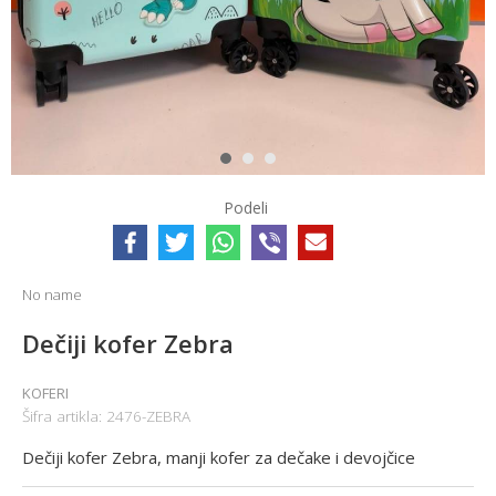
1
2
3
Podeli
No name
Dečiji kofer Zebra
KOFERI
Šifra artikla:
2476-ZEBRA
Dečiji kofer Zebra, manji kofer za dečake i devojčice