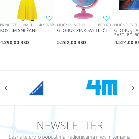
PRINCEZE I JUNACI
409078P
NOĆNO SVETLO
600073
NOĆNO SVET
KOSTIM SNEŽANE
GLOBUS PINK SVETLEĆI
GLOBUS LA
SVETLEĆI 6
4.390,00
RSD
5.262,00
RSD
4.524,00
R
NEWSLETTER
Saznajte prvi o popustima, radionicama i novim temama