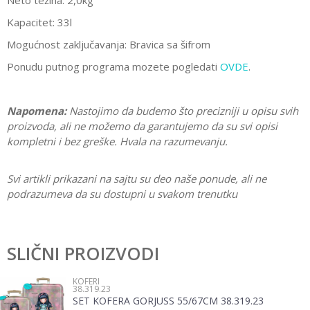
Neto težina: 2,0kg
Kapacitet: 33l
Mogućnost zaključavanja
: Bravica sa šifrom
Ponudu putnog programa mozete pogledati
OVDE
.
Napomena:
Nastojimo da budemo što precizniji u opisu svih
proizvoda, ali ne možemo da garantujemo da su svi opisi
kompletni i bez greške. Hvala na razumevanju.
Svi artikli prikazani na sajtu su deo naše ponude, ali ne
podrazumeva da su dostupni u svakom trenutku
Karakteristika
Vrednost
Ostavi komentar
Kategorija
Koferi
SLIČNI PROIZVODI
Ime/Nadimak
Pol
Devojčice
KOFERI
38.319.23
Brend
Disney
SET KOFERA GORJUSS 55/67CM 38.319.23
Email