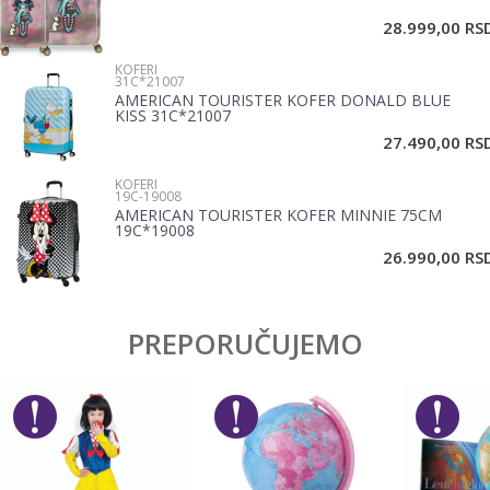
28.999,00
RS
KOFERI
Poruka
31C*21007
AMERICAN TOURISTER KOFER DONALD BLUE
KISS 31C*21007
27.490,00
RS
KOFERI
19C-19008
AMERICAN TOURISTER KOFER MINNIE 75CM
19C*19008
POŠALJI
26.990,00
RS
PREPORUČUJEMO