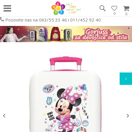
0
0
Pozovite nas na 063/55 33 46 i 011/452 92 40