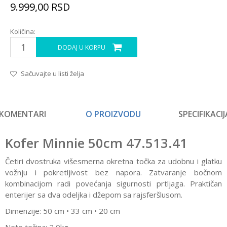
9.999,00
RSD
Količina:
DODAJ U KORPU
Sačuvajte u listi želja
KOMENTARI
O PROIZVODU
SPECIFIKACIJ
Kofer Minnie 50cm 47.513.41
Četiri dvostruka višesmerna okretna točka za udobnu i glatku
vožnju i pokretljivost bez napora. Zatvaranje bočnom
kombinacijom radi povećanja sigurnosti prtljaga. Praktičan
enterijer sa dva odeljka i džepom sa rajsferšlusom.
Dimenzije: 50 cm • 33 cm • 20 cm