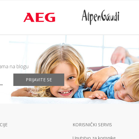
mama na blogu
PRIJAVITE SE
IJE
KORISNIČKI SERVIS
Uputstvo za korisnike