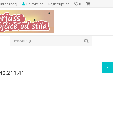
elni događaj
Prijavite se
Registrujte se
0
0
Pretraži sajt
40.211.41