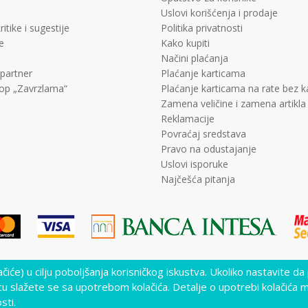
Uslovi korišćenja i prodaje
ritike i sugestije
Politika privatnosti
e
Kako kupiti
Načini plaćanja
 partner
Plaćanje karticama
op „Zavrzlama“
Plaćanje karticama na rate bez 
Zamena veličine i zamena artikla
Reklamacije
Povraćaj sredstava
Pravo na odustajanje
Uslovi isporuke
Najčešća pitanja
lačiće) u cilju poboljšanja korisničkog iskustva. Ukoliko nastavite da
lika i samih cena, ali ne možemo garantovati da su sve informacije kompletne i 
nutku. Raspoloživost robe možete proveriti pozivom Call Centra na +381 11 452
cu slažete se sa upotrebom kolačića. Detalje o upotrebi kolačića 
sti.