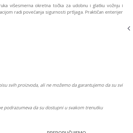
KOFER
ruka višesmerna okretna točka za udobnu i glatku vožnju i
DONALD BLUE
ijom radi povećanja sigurnosti prtljaga. Praktičan enterijer
KISS
31C*21004
KOFERI
31C*03022
24.490,00
RSD
AMERICAN
TOURISTER
KOFER
CAPTAIN
MAERICA
31C*03022
KOFERI
31C*04021
24.490,00
RSD
AMERICAN
TOURISTER
KOFER MINNIE
PASTEL DOTS
31C*04021
pisu svih proizvoda, ali ne možemo da garantujemo da su svi
li ne podrazumeva da su dostupni u svakom trenutku
Vrednost
Koferi