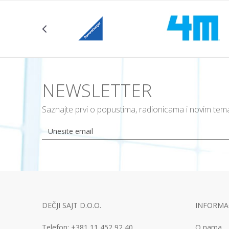
NEWSLETTER
Saznajte prvi o popustima, radionicama i novim te
DEČJI SAJT D.O.O.
INFORMAC
Telefon:
+381 11
452 92 40
O nama