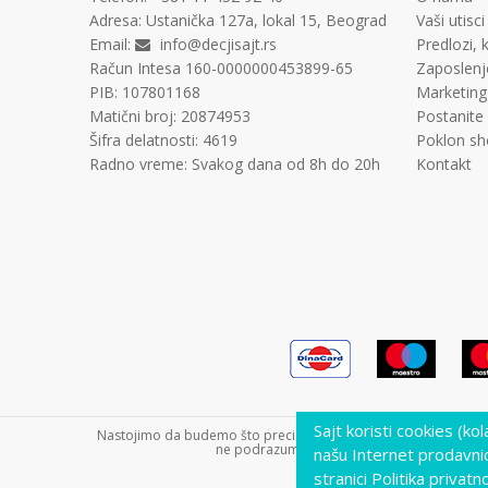
Adresa:
Ustanička 127a, lokal 15, Beograd
Vaši utisci
Email:
info@decjisajt.rs
Predlozi, k
Račun
Intesa 160-0000000453899-65
Zaposlenj
PIB:
107801168
Marketing
Matični broj:
20874953
Postanite
Šifra delatnosti:
4619
Poklon sh
Radno vreme:
Svakog dana od 8h do 20h
Kontakt
Sajt koristi cookies (ko
Nastojimo da budemo što precizniji u opisu proizvoda, prikazu s
ne podrazumeva da su dostupni u svakom tre
našu Internet prodavni
stranici Politika privatno