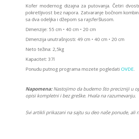
Kofer modernog dizajna za putovanja. Četiri dvost
pokretljivost bez napora. Zatvaranje bočnom kombinac
sa dva odeljka i džepom sa rajsferšlusom.
Dimenzije: 55 cm • 40 cm • 20 cm
Dimenzija unutrašnjosti: 49 cm • 40 cm • 20 cm
Neto težina: 2,5kg
Kapacitet: 37l
Ponudu putnog programa mozete pogledati
OVDE
.
Napomena:
Nastojimo da budemo što precizniji u o
opisi kompletni i bez greške. Hvala na razumevanju.
Svi artikli prikazani na sajtu su deo naše ponude, a
Karakteristika
Ostavi komentar
Kategorija