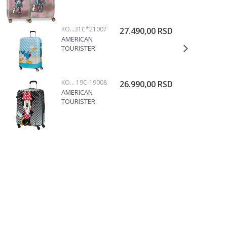
55/67CM
38.319.23
KOFERI
31C*21007
27.490,00
RSD
AMERICAN
TOURISTER
KOFER
DONALD BLUE
KISS
KOFERI
19C-19008
26.990,00
RSD
31C*21007
AMERICAN
TOURISTER
KOFER MINNIE
75CM
19C*19008