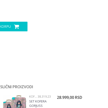
 KORPU
SLIČNI PROIZVODI
KOFERI
38.319.23
28.999,00
RSD
SET KOFERA
GORJUSS