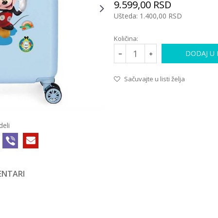
9.599,00
RSD
Ušteda:
1.400,00
RSD
Količina:
DODAJ U
Sačuvajte u listi želja
deli
NTARI
KOFERI
31C*21004
24.490,00
RSD
AMERICAN
TOURISTER