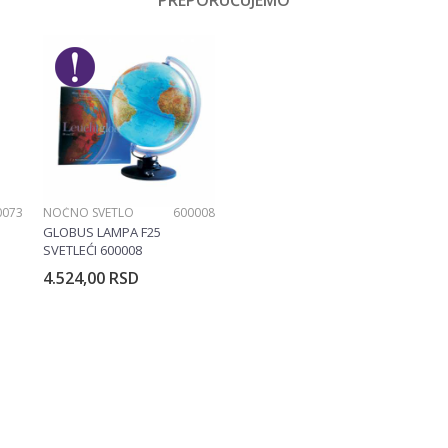
PREPORUČUJEMO
Email
Dečaci
Disney
0073
NOĆNO SVETLO
600008
GLOBUS LAMPA F25
SVETLEĆI 600008
4.524,00
RSD
rpu
Dodajte u korpu