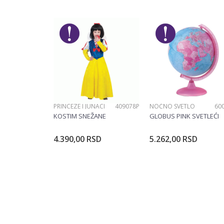
Ime/Nadimak
Pol
Brend
Poruka
PRINCEZE I JUNACI
409078P
NOĆNO SVETLO
60
POŠALJI
KOSTIM SNEŽANE
GLOBUS PINK SVETLEĆI
4.390,00
RSD
5.262,00
RSD
Dodajte u korpu
Dodajte u ko
Veličina
104CM