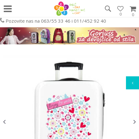
0
0
Pozovite nas na 063/55 33 46 i 011/452 92 40