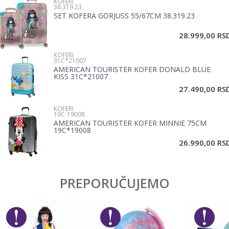
KOFERI
38.319.23
Brend
Movom
SET KOFERA GORJUSS 55/67CM 38.319.23
Email
28.999,00
RS
KOFERI
Poruka
31C*21007
AMERICAN TOURISTER KOFER DONALD BLUE
KISS 31C*21007
27.490,00
RS
KOFERI
19C-19008
AMERICAN TOURISTER KOFER MINNIE 75CM
19C*19008
POŠALJI
26.990,00
RS
PREPORUČUJEMO