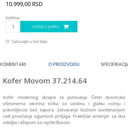
10.999,00
RSD
Količina:
DODAJ U KORPU
Sačuvajte u listi želja
KOMENTARI
O PROIZVODU
SPECIFIKACIJ
Kofer Movom 37.214.64
Kofer modernog dizajna za putovanja. Četiri dvostruka
višesmerna okretna točka za udobnu i glatku vožnju i
pokretljivost bez napora. Zatvaranje bočnom kombinacijom
radi povećanja sigurnosti prtljaga. Praktičan enterijer sa dva
odeljka i džepom sa rajsferšlusom.