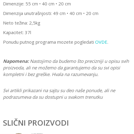
Dimenzije: 55 cm • 40 cm • 20 cm
Dimenzija unutrašnjosti: 49 cm • 40 cm • 20 cm
Neto težina: 2,5kg
Kapacitet: 37l
Ponudu putnog programa mozete pogledati
OVDE
.
Napomena:
Nastojimo da budemo što precizniji u opisu svih
proizvoda, ali ne možemo da garantujemo da su svi opisi
kompletni i bez greške. Hvala na razumevanju.
Svi artikli prikazani na sajtu su deo naše ponude, ali ne
podrazumeva da su dostupni u svakom trenutku
Karakteristika
Vrednost
Ostavi komentar
Kategorija
Koferi
SLIČNI PROIZVODI
Ime/Nadimak
Pol
Devojčice