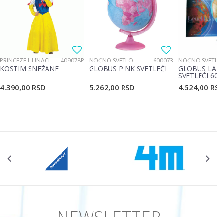
PRINCEZE I JUNACI
409078P
NOĆNO SVETLO
600073
NOĆNO SVET
KOSTIM SNEŽANE
GLOBUS PINK SVETLEĆI
GLOBUS LA
SVETLEĆI 6
4.390,00
RSD
5.262,00
RSD
4.524,00
R
NEWSLETTER