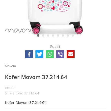
1
2
3
4
5
6
7
8
Podeli
Movom
Kofer Movom 37.214.64
KOFERI
Šifra artikla:
37.214.64
Kofer Movom 37.214.64