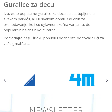
Guralice za decu
Izuzetno popularne guralice za decu su zastupljene u
svakom parkiću, ali i u svakom domu. Od onih za
prohodavanje, koji su uglavnom kućna varijanta, do
popularnih balans bike guralica.
Pogledajte našu široku ponudu i odaberite odgovarajući za
vašeg mališana.
NEWSLETTER