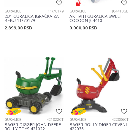
GURALICE
11/70179
GURALICE
J04410GB
2U1 GURALICA IGRAČKA ZA
AKTIVITI GURALICA SWEET
BEBU 11/70179
COCOON J04410
2.899,00
RSD
9.000,00
RSD
GURALICE
421022CT
GURALICE
422036CT
BAGER DIGGER JOHN DEERE
BAGER ROLLY DIGER CRVENI
ROLLY TOYS 421022
422036