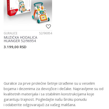
GURALICE
52/96954
MUZIČKA HODALICA
HUANGER 52/96954
3.199,00
RSD
Guralice za prve prolećne šetnje izrađene su u veselim
bojama i dezenima za devojčice i dečake. Napravljene su od
kvalitetnih materijala i sa stabilnim konstrukcijama koje
garantuju trajnost. Pogledajte našu široku ponudu
i odaberite odgovarajući za vašeg mališana.