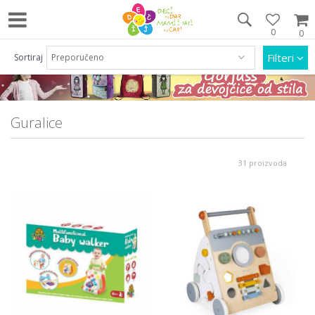
0
0
Pozovite nas na 063/55 33 46 i 011/452 92 40
Filteri
Sortiraj
Guralice
31 proizvoda