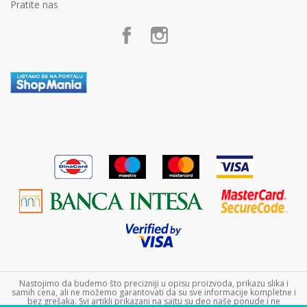
Politika privatnosti
Pratite nas
Postanite partner
Kako kupiti
Poklon shop „Zavrzlama“
Načini plaćanja
Kontakt
Plaćanje karticama
Plaćanje karticama na rate bez kamate
Zamena veličine i zamena artikla za drugi
Reklamacije
Povraćaj sredstava
Pravo na odustajanje
Uslovi isporuke
Najčešća pitanja
Nastojimo da budemo što precizniji u opisu proizvoda, prikazu slika i
samih cena, ali ne možemo garantovati da su sve informacije kompletne i
bez grešaka. Svi artikli prikazani na sajtu su deo naše ponude i ne