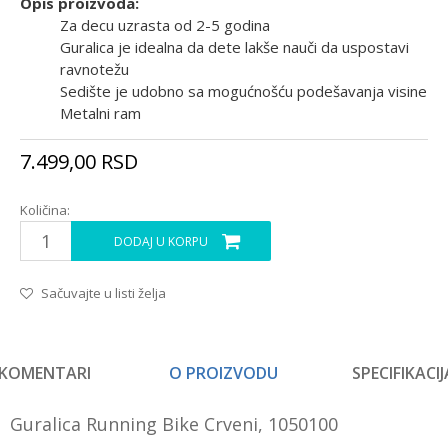
Opis proizvoda:
Za decu uzrasta od 2-5 godina
Guralica je idealna da dete lakše nauči da uspostavi
ravnotežu
Sedište je udobno sa mogućnošću podešavanja visine
Metalni ram
7.499,00
RSD
Količina:
DODAJ U KORPU
Sačuvajte u listi želja
KOMENTARI
O PROIZVODU
SPECIFIKACIJ
Guralica Running Bike Crveni, 1050100