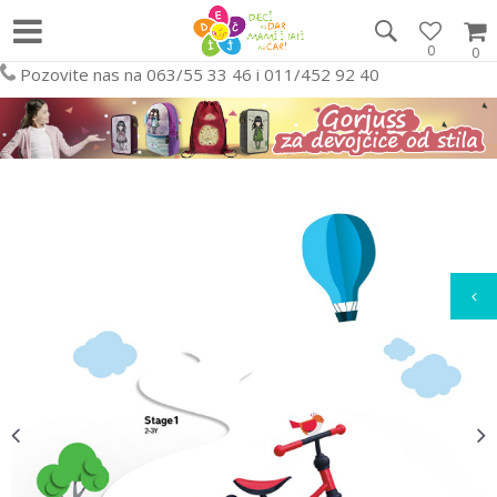
0
0
Pozovite nas na 063/55 33 46 i 011/452 92 40