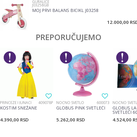
GURALICE
J03258GB
MOJ PRVI BALANS BICIKL J03258
POŠALJI
12.000,00
RS
PREPORUČUJEMO
PRINCEZE I JUNACI
409078P
NOĆNO SVETLO
600073
NOĆNO SVET
KOSTIM SNEŽANE
GLOBUS PINK SVETLEĆI
GLOBUS LA
SVETLEĆI 6
4.390,00
RSD
5.262,00
RSD
4.524,00
R