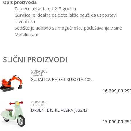
Opis proizvoda:
Za decu uzrasta od 2-5 godina
Guralica je idealna da dete lakše nauči da uspostavi
ravnotežu
Sedište je udobno sa mogućnošću podešavanja visine
Metalni ram
Karakteristika
Vrednost
Ostavi komentar
Kategorija
Guralice
SLIČNI PROIZVODI
Ime/Nadimak
Pol
Bebe, Devojčice, Dečaci
GURALICE
102LAL
GURALICA BAGER KUBOTA 102
Email
16.399,00
RS
GURALICE
Poruka
J03243GB
DRVENI BICIKL VESPA J03243
15.000,00
RS