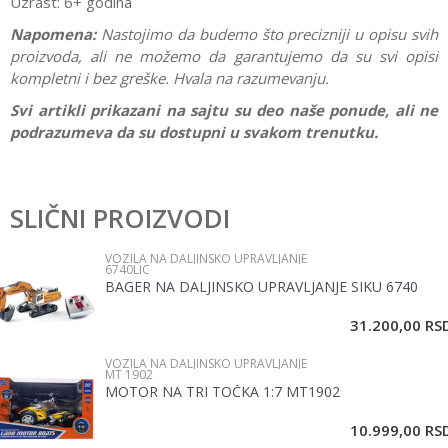
Uzrast: 6+ godina
Napomena:
Nastojimo da budemo što precizniji u opisu svih
proizvoda, ali ne možemo da garantujemo da su svi opisi
kompletni i bez greške. Hvala na razumevanju.
Svi artikli prikazani na sajtu su deo naše ponude, ali ne
podrazumeva da su dostupni u svakom trenutku.
Karakteristika
Vrednost
Ostavi komentar
Kategorija
Vozila na daljinsko upravljanje
SLIČNI PROIZVODI
Ime/Nadimak
Pol
Dečaci
VOZILA NA DALJINSKO UPRAVLJANJE
6740LIC
Brend
Rastar
BAGER NA DALJINSKO UPRAVLJANJE SIKU 6740
Email
31.200,00
RS
VOZILA NA DALJINSKO UPRAVLJANJE
Poruka
MT 1902
MOTOR NA TRI TOČKA 1:7 MT1902
10.999,00
RS