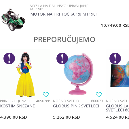
VOZILA NA DALJINSKO UPRAVLJANJE
MT 1901
MOTOR NA TRI TOČKA 1:6 MT1901
POŠALJI
10.749,00
RS
PREPORUČUJEMO
PRINCEZE I JUNACI
409078P
NOĆNO SVETLO
600073
NOĆNO SVET
KOSTIM SNEŽANE
GLOBUS PINK SVETLEĆI
GLOBUS LA
SVETLEĆI 6
4.390,00
RSD
5.262,00
RSD
4.524,00
R