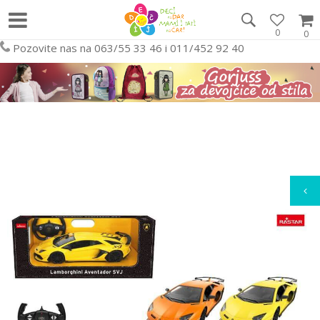
0
0
Pozovite nas na 063/55 33 46 i 011/452 92 40