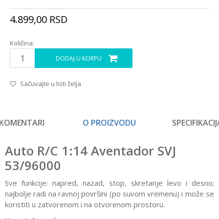
4.899,00
RSD
Količina:
DODAJ U KORPU
Sačuvajte u listi želja
KOMENTARI
O PROIZVODU
SPECIFIKACIJ
Auto R/C 1:14 Aventador SVJ
53/96000
Sve funkcije: napred, nazad, stop, skretanje levo i desno;
najbolje radi na ravnoj površini (po suvom vremenu) i može se
koristiti u zatvorenom i na otvorenom prostoru.