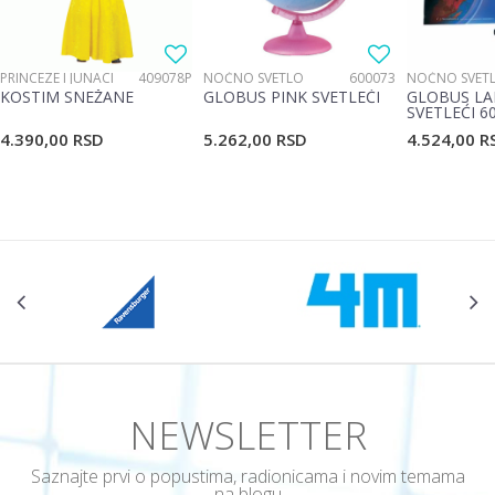
PRINCEZE I JUNACI
409078P
NOĆNO SVETLO
600073
NOĆNO SVET
KOSTIM SNEŽANE
GLOBUS PINK SVETLEĆI
GLOBUS LA
SVETLEĆI 6
4.390,00
RSD
5.262,00
RSD
4.524,00
R
NEWSLETTER
Saznajte prvi o popustima, radionicama i novim temama
na blogu