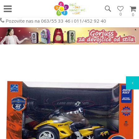
0
0
Pozovite nas na 063/55 33 46 i 011/452 92 40