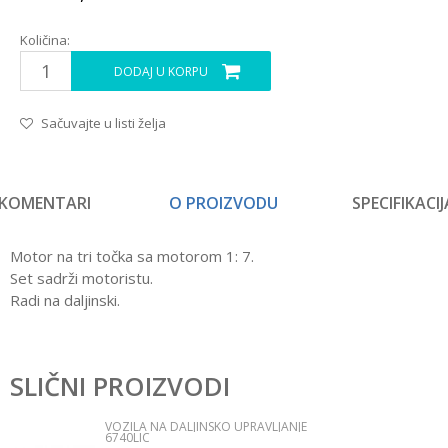
Količina:
DODAJ U KORPU
Sačuvajte u listi želja
KOMENTARI
O PROIZVODU
SPECIFIKACIJ
Motor na tri točka sa motorom 1: 7.
Set sadrži motoristu.
Radi na daljinski.
Karakteristika
Vrednost
Ostavi komentar
Kategorija
Vozila na daljinsko upravljanje
SLIČNI PROIZVODI
Ime/Nadimak
Pol
Dečaci
VOZILA NA DALJINSKO UPRAVLJANJE
6740LIC