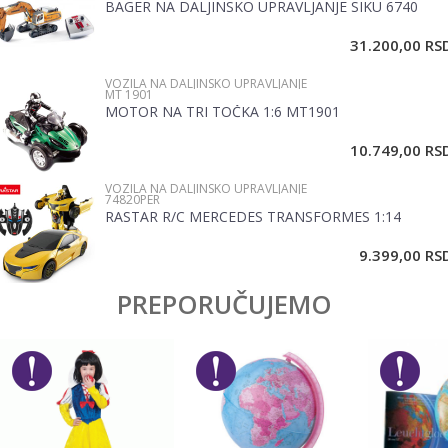
BAGER NA DALJINSKO UPRAVLJANJE SIKU 6740
Email
31.200,00
RS
VOZILA NA DALJINSKO UPRAVLJANJE
Poruka
MT 1901
MOTOR NA TRI TOČKA 1:6 MT1901
10.749,00
RS
VOZILA NA DALJINSKO UPRAVLJANJE
74820PER
RASTAR R/C MERCEDES TRANSFORMES 1:14
POŠALJI
9.399,00
RS
PREPORUČUJEMO