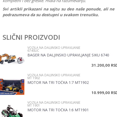
kompletni i bez greške. Hvala na razumevanju.
Svi artikli prikazani na sajtu su deo naše ponude, ali ne
podrazumeva da su dostupni u svakom trenutku.
Karakteristika
Vrednost
Ostavi komentar
Kategorija
Vozila na daljinsko upravljanje
SLIČNI PROIZVODI
Ime/Nadimak
Pol
Dečaci
VOZILA NA DALJINSKO UPRAVLJANJE
6740LIC
Brend
Rastar
BAGER NA DALJINSKO UPRAVLJANJE SIKU 6740
Email
31.200,00
RS
VOZILA NA DALJINSKO UPRAVLJANJE
Poruka
MT 1902
MOTOR NA TRI TOČKA 1:7 MT1902
10.999,00
RS
VOZILA NA DALJINSKO UPRAVLJANJE
MT 1901
MOTOR NA TRI TOČKA 1:6 MT1901
POŠALJI