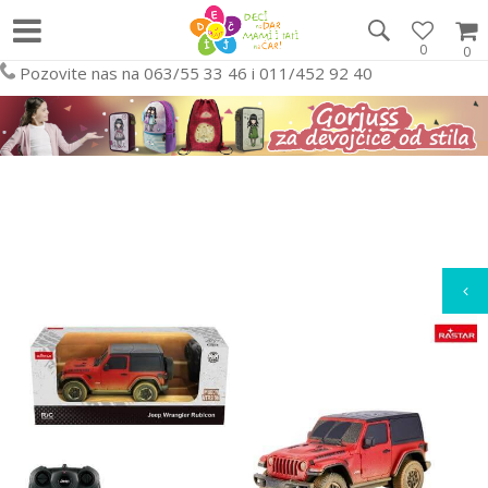
0
0
Pozovite nas na 063/55 33 46 i 011/452 92 40