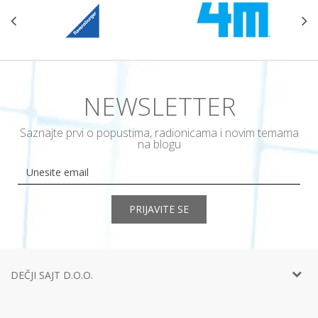
NEWSLETTER
Saznajte prvi o popustima, radionicama i novim temama
na blogu
PRIJAVITE SE
DEČJI SAJT D.O.O.
Telefon:
+381 11
452 92 40