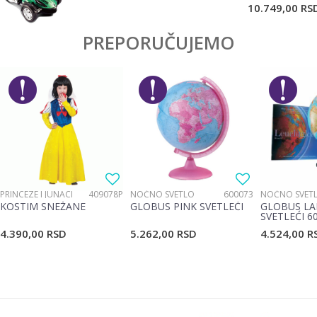
10.749,00
RS
PREPORUČUJEMO
PRINCEZE I JUNACI
409078P
NOĆNO SVETLO
600073
NOĆNO SVET
KOSTIM SNEŽANE
GLOBUS PINK SVETLEĆI
GLOBUS LA
SVETLEĆI 6
4.390,00
RSD
5.262,00
RSD
4.524,00
R