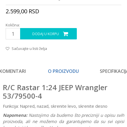
2.599,00
RSD
Količina:
DODAJ U KORPU
Sačuvajte u listi želja
KOMENTARI
O PROIZVODU
SPECIFIKACIJ
R/C Rastar 1:24 JEEP Wrangler
53/79500-4
Funkcija: Napred, nazad, skrenite levo, skrenite desno
Napomena:
Nastojimo da budemo što precizniji u opisu svih
proizvoda, ali ne možemo da garantujemo da su svi opisi