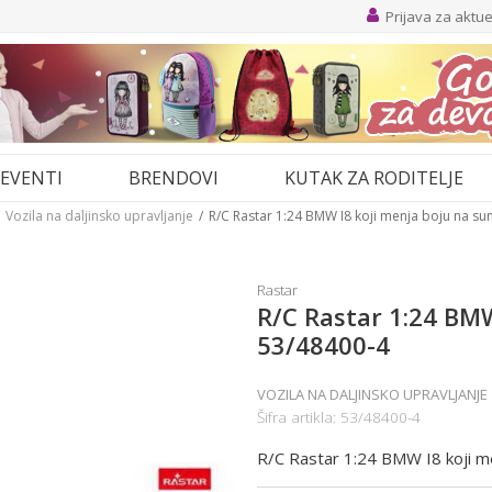
Prijava za aktu
EVENTI
BRENDOVI
KUTAK ZA RODITELJE
Vozila na daljinsko upravljanje
R/C Rastar 1:24 BMW I8 koji menja boju na su
Rastar
R/C Rastar 1:24 BMW
53/48400-4
VOZILA NA DALJINSKO UPRAVLJANJE
Šifra artikla:
53/48400-4
R/C Rastar 1:24 BMW I8 koji 