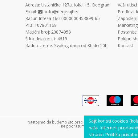
Adresa:
Ustanička 127a, lokal 15, Beograd
Vaši utisci
Email:
info@decjisajt.rs
Predlozi, k
Račun
Intesa 160-0000000453899-65
Zaposlenj
PIB:
107801168
Marketing
Matični broj:
20874953
Postanite
Šifra delatnosti:
4619
Poklon sh
Radno vreme:
Svakog dana od 8h do 20h
Kontakt
Sajt koristi cookies (ko
Nastojimo da budemo što precizniji u opisu proizvoda, prikazu s
ne podrazumeva da su dostupni u svakom tre
našu Internet prodavni
stranici Politika privatno