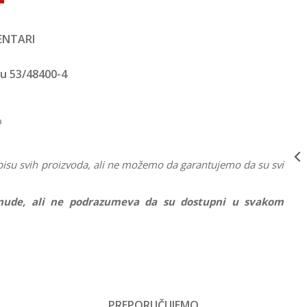
NTARI
VOZILA NA DALJINSKO UPRAVLJANJE
53/42800-8
7.599,00
RSD
cu 53/48400-4
AUTO R/C 1:14
PORSCHE GT3
53/42800-8
o
VOZILA NA DALJINSKO UPRAVLJANJE
53/43000-8
7.599,00
RSD
AUTO R/C 1:14
AVENTADOR
pisu svih proizvoda, ali ne možemo da garantujemo da su svi
LP700
53/43000-8
ponude, ali ne podrazumeva da su dostupni u svakom
VOZILA NA DALJINSKO UPRAVLJANJE
53/47900-8
7.599,00
RSD
AUTO R/C 1:14
RANGE ROVER
EVOQUE
aljinsko upravljanje
53/47900-8
Email
PREPORUČUJEMO