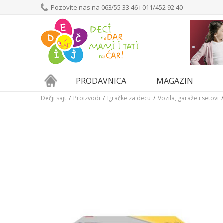
Pozovite nas na 063/55 33 46 i 011/452 92 40
PRODAVNICA
MAGAZIN
Dečji sajt
Proizvodi
Igračke za decu
Vozila, garaže i setovi