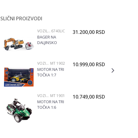
SLIČNI PROIZVODI
VOZILA NA DALJINSKO UPRAVLJANJE
6740LIC
31.200,00
RSD
BAGER NA
DALJINSKO
UPRAVLJANJE
SIKU 6740
VOZILA NA DALJINSKO UPRAVLJANJE
MT 1902
10.999,00
RSD
MOTOR NA TRI
TOČKA 1:7
MT1902
VOZILA NA DALJINSKO UPRAVLJANJE
MT 1901
10.749,00
RSD
MOTOR NA TRI
TOČKA 1:6
MT1901