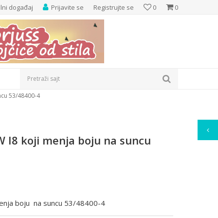
elni događaj
Prijavite se
Registrujte se
0
0
Pretraži sajt
ncu 53/48400-4
 I8 koji menja boju na suncu
menja boju na suncu 53/48400-4