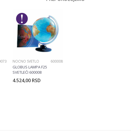
0073
NOĆNO SVETLO
600008
GLOBUS LAMPA F25
SVETLEĆI 600008
4.524,00
RSD
rpu
Dodajte u korpu