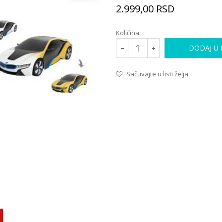
2.999,00
RSD
Količina:
DODAJ U
Sačuvajte u listi želja