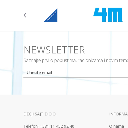
NEWSLETTER
Saznajte prvi o popustima, radionicama i novim te
DEČJI SAJT D.O.O.
INFORMAC
Telefon:
+381 11
452 92 40
O nama