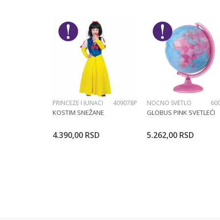
Brend
Rastar
Poruka
POŠALJI
PRINCEZE I JUNACI
409078P
NOĆNO SVETLO
60
KOSTIM SNEŽANE
GLOBUS PINK SVETLEĆI
4.390,00
RSD
5.262,00
RSD
Dodajte u korpu
Dodajte u ko
Veličina
104CM