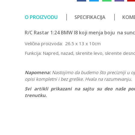
O PROIZVODU
SPECIFIKACIJA
KOME
R/C Rastar 1:24 BMW I8 koji menja boju na sun
Veličina proizvoda: 26.5 x 13 x 10cm
Funkcija: Napred, nazad, skrenite levo, skrenite desn
Napomena:
Nastojimo da budemo što precizniji u o
opisi kompletni i bez greške. Hvala na razumevanju.
Svi artikli prikazani na sajtu su deo naše 
trenutku.
Karakteristika
Vrednost
Ostavi komentar
Kategorija
Vozila na d
Ime/Nadimak
Pol
Dečaci