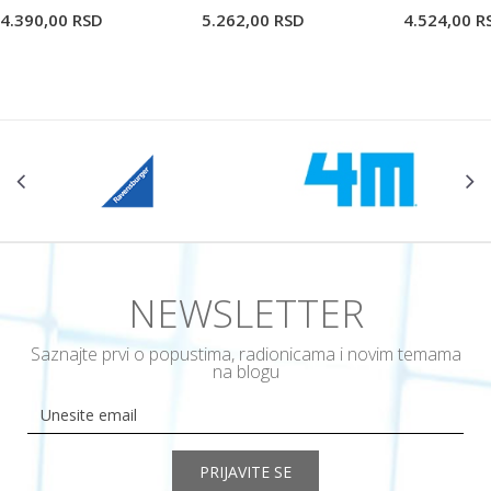
4.390,00
RSD
5.262,00
RSD
4.524,00
R
NEWSLETTER
Saznajte prvi o popustima, radionicama i novim temama
na blogu
PRIJAVITE SE