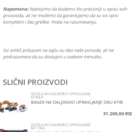
Napomena:
Nastojimo da budemo što precizniji u opisu svih
proizvoda, ali ne možemo da garantujemo da su svi opisi
kompletni i bez greške. Hvala na razumevanju.
Svi artikli prikazani na sajtu su deo naše ponude, ali ne
podrazumeva da su dostupni u svakom trenutku.
Karakteristika
Vrednost
Ostavi komentar
Kategorija
Vozila na daljinsko upravljanje
SLIČNI PROIZVODI
Ime/Nadimak
Pol
Dečaci
VOZILA NA DALJINSKO UPRAVLJANJE
6740LIC
Brend
Rastar
BAGER NA DALJINSKO UPRAVLJANJE SIKU 6740
Email
Materijal
Plastika
31.200,00
RS
VOZILA NA DALJINSKO UPRAVLJANJE
Poruka
MT 1902