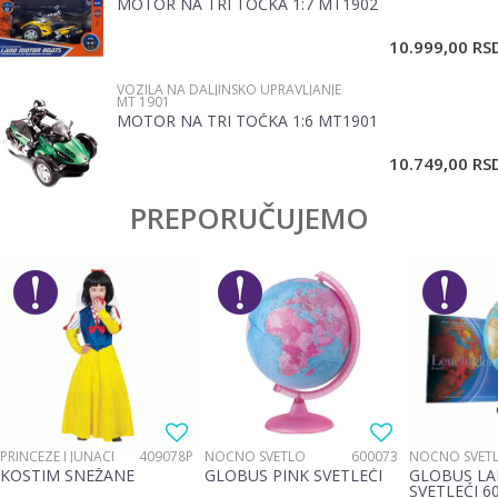
MOTOR NA TRI TOČKA 1:7 MT1902
10.999,00
RS
VOZILA NA DALJINSKO UPRAVLJANJE
MT 1901
MOTOR NA TRI TOČKA 1:6 MT1901
POŠALJI
10.749,00
RS
PREPORUČUJEMO
PRINCEZE I JUNACI
409078P
NOĆNO SVETLO
600073
NOĆNO SVET
KOSTIM SNEŽANE
GLOBUS PINK SVETLEĆI
GLOBUS LA
SVETLEĆI 6