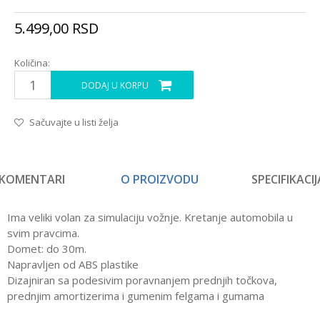
5.499,00
RSD
Količina:
DODAJ U KORPU
Sačuvajte u listi želja
KOMENTARI
O PROIZVODU
SPECIFIKACIJ
Ima veliki volan za simulaciju vožnje. Kretanje automobila u
svim pravcima.
Domet: do 30m.
Napravljen od ABS plastike
Dizajniran sa podesivim poravnanjem prednjih točkova,
prednjim amortizerima i gumenim felgama i gumama