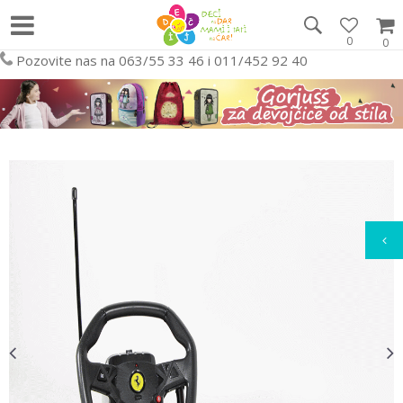
0
0
Pozovite nas na 063/55 33 46 i 011/452 92 40