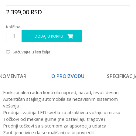
2.399,00
RSD
Količina:
DODAJ U KORPU
Sačuvajte u listi želja
KOMENTARI
O PROIZVODU
SPECIFIKACIJ
Funkcionalna radna kontrola napred, nazad, levo i desno
Autentičan stajling automobila sa nezavisnim sistemom
vešanja
Prednja i zadnja LED svetla za atraktivnu vožnju u mraku
Točkovi od mekane gume (ne ostavljaju tragove)
Prednji točkovi sa sistemom za apsorpciju udarca
Zaobljene ivice da se mališani ne bi povredili