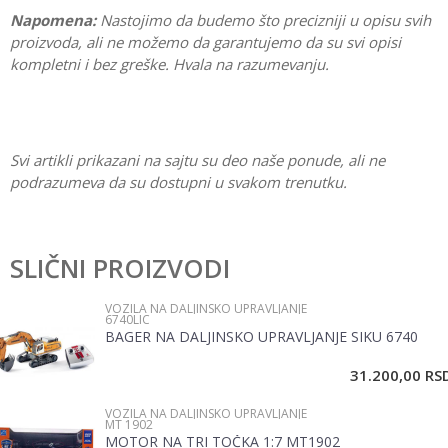
Napomena:
Nastojimo da budemo što precizniji u opisu svih
proizvoda, ali ne možemo da garantujemo da su svi opisi
kompletni i bez greške. Hvala na razumevanju.
Svi artikli prikazani na sajtu su deo naše ponude, ali ne
podrazumeva da su dostupni u svakom trenutku.
Karakteristika
Vrednost
Ostavi komentar
Kategorija
Vozila na daljinsko upravljanje
SLIČNI PROIZVODI
Ime/Nadimak
Pol
Dečaci
VOZILA NA DALJINSKO UPRAVLJANJE
6740LIC
Brend
Rastar
BAGER NA DALJINSKO UPRAVLJANJE SIKU 6740
Email
Materijal
Plastika
31.200,00
RS
VOZILA NA DALJINSKO UPRAVLJANJE
Poruka
MT 1902
MOTOR NA TRI TOČKA 1:7 MT1902