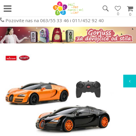
0
0
Pozovite nas na 063/55 33 46 i 011/452 92 40