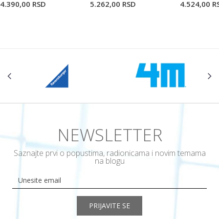
4.390,00
RSD
5.262,00
RSD
4.524,00
R
NEWSLETTER
Saznajte prvi o popustima, radionicama i novim temama
na blogu
PRIJAVITE SE