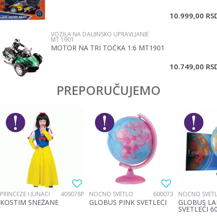
10.999,00
RS
VOZILA NA DALJINSKO UPRAVLJANJE
MT 1901
MOTOR NA TRI TOČKA 1:6 MT1901
POŠALJI
10.749,00
RS
PREPORUČUJEMO
PRINCEZE I JUNACI
409078P
NOĆNO SVETLO
600073
NOĆNO SVET
KOSTIM SNEŽANE
GLOBUS PINK SVETLEĆI
GLOBUS LA
SVETLEĆI 6