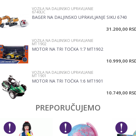
Pol
Dečaci
VOZILA NA DALJINSKO UPRAVLJANJE
6740LIC
Brend
No name
BAGER NA DALJINSKO UPRAVLJANJE SIKU 6740
Email
31.200,00
RS
VOZILA NA DALJINSKO UPRAVLJANJE
Poruka
MT 1902
MOTOR NA TRI TOČKA 1:7 MT1902
10.999,00
RS
VOZILA NA DALJINSKO UPRAVLJANJE
MT 1901
MOTOR NA TRI TOČKA 1:6 MT1901
POŠALJI
10.749,00
RS
PREPORUČUJEMO