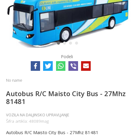
1
2
3
4
Podeli
No name
Autobus R/C Maisto City Bus - 27Mhz
81481
VOZILA NA DALJINSKO UPRAVLJANJE
Šifra artikla:
48089mag
Autobus R/C Maisto City Bus - 27Mhz 81481