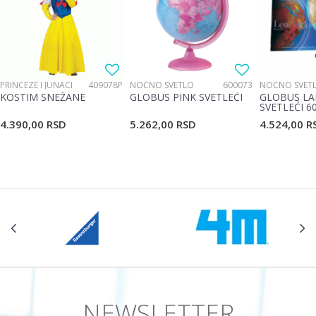
PRINCEZE I JUNACI
409078P
NOĆNO SVETLO
600073
NOĆNO SVET
KOSTIM SNEŽANE
GLOBUS PINK SVETLEĆI
GLOBUS LA
SVETLEĆI 6
4.390,00
RSD
5.262,00
RSD
4.524,00
R
NEWSLETTER