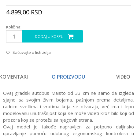
4.899,00
RSD
Količina:
DODAJ U KORPU
Sačuvajte u listi želja
KOMENTARI
O PROIZVODU
VIDEO
Ovaj gradski autobus Maisto od 33 cm ne samo da izgleda
sjajno sa svojim živim bojama, pažnjom prema detaljima,
radnim svetlima i vratima koja se otvaraju, već ima i lepo
modelovanu unutrašnjost koja se može videti kroz bilo koji od
prozora koji se protežu sa njegovih strana.
Ovaj model je takođe napravljen za potpuno daljinsko
upravljanje pomoću udobnog ergonomskog kontrolera u