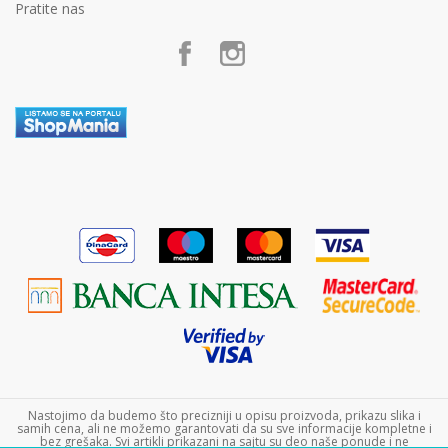
Politika privatnosti
Pratite nas
Postanite partner
Kako kupiti
Poklon shop „Zavrzlama“
Načini plaćanja
Kontakt
Plaćanje karticama
Plaćanje karticama na rate bez kamate
Zamena veličine i zamena artikla za drugi
Reklamacije
Povraćaj sredstava
Pravo na odustajanje
Uslovi isporuke
Najčešća pitanja
Nastojimo da budemo što precizniji u opisu proizvoda, prikazu slika i
samih cena, ali ne možemo garantovati da su sve informacije kompletne i
bez grešaka. Svi artikli prikazani na sajtu su deo naše ponude i ne