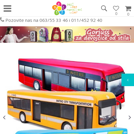
0
0
Pozovite nas na 063/55 33 46 i 011/452 92 40