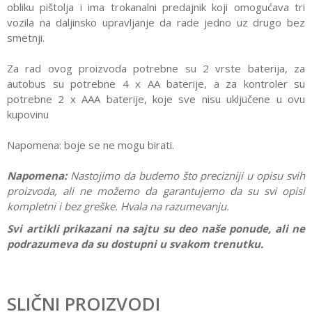
obliku pištolja i ima trokanalni predajnik koji omogućava tri
vozila na daljinsko upravljanje da rade jedno uz drugo bez
smetnji.
Za rad ovog proizvoda potrebne su 2 vrste baterija, za
autobus su potrebne 4 x AA baterije, a za kontroler su
potrebne 2 x AAA baterije, koje sve nisu uključene u ovu
kupovinu
Napomena: boje se ne mogu birati.
Napomena:
Nastojimo da budemo što precizniji u opisu svih
proizvoda, ali ne možemo da garantujemo da su svi opisi
kompletni i bez greške. Hvala na razumevanju.
Svi artikli prikazani na sajtu su deo naše ponude, ali ne
podrazumeva da su dostupni u svakom trenutku.
Karakteristika
Vrednost
Ostavi komentar
Kategorija
Vozila na daljinsko upravljanje
SLIČNI PROIZVODI
Ime/Nadimak