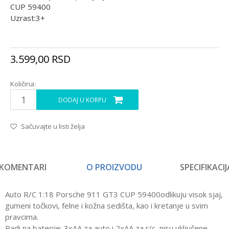
CUP 59400
Uzrast:3+
3.599,00
RSD
Količina:
DODAJ U KORPU
Sačuvajte u listi želja
KOMENTARI
O PROIZVODU
SPECIFIKACIJ
Auto R/C 1:18 Porsche 911 GT3 CUP 59400odlikuju visok sjaj,
gumeni točkovi, felne i kožna sedišta, kao i kretanje u svim
pravcima.
Radi na baterije: 3xAA za auto i 2xAA za r/c, nisu uključene