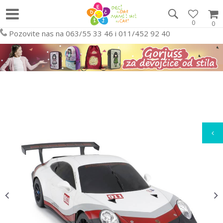
0
0
Pozovite nas na 063/55 33 46 i 011/452 92 40