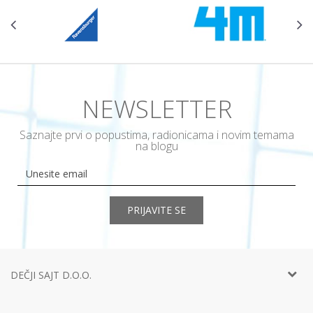
NEWSLETTER
Saznajte prvi o popustima, radionicama i novim temama
na blogu
PRIJAVITE SE
DEČJI SAJT D.O.O.
Telefon:
+381 11
452 92 40