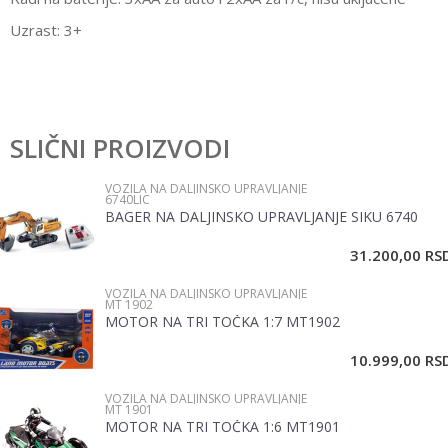
Uzrast:
3+
Karakteristika
Vrednost
Ostavi komentar
Kategorija
Vozila na daljinsko upravljanje
SLIČNI PROIZVODI
Ime/Nadimak
Boja
Bela
VOZILA NA DALJINSKO UPRAVLJANJE
6740LIC
Pol
Dečaci
BAGER NA DALJINSKO UPRAVLJANJE SIKU 6740
Email
Brend
Rastar
31.200,00
RS
VOZILA NA DALJINSKO UPRAVLJANJE
Poruka
MT 1902
MOTOR NA TRI TOČKA 1:7 MT1902
10.999,00
RS
VOZILA NA DALJINSKO UPRAVLJANJE
MT 1901
MOTOR NA TRI TOČKA 1:6 MT1901