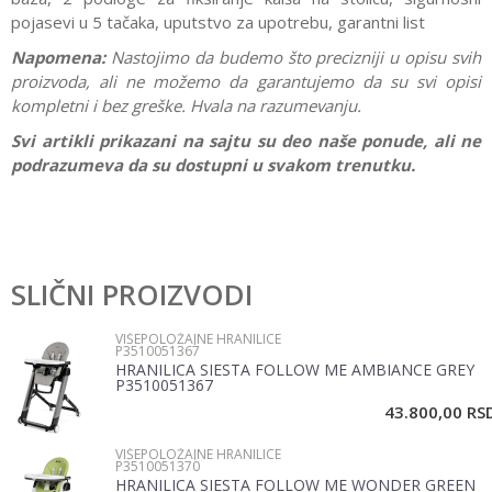
pojasevi u 5 tačaka, uputstvo za upotrebu, garantni list
Napomena:
Nastojimo da budemo što precizniji u opisu svih
proizvoda, ali ne možemo da garantujemo da su svi opisi
kompletni i bez greške. Hvala na razumevanju.
Svi artikli prikazani na sajtu su deo naše ponude, ali ne
podrazumeva da su dostupni u svakom trenutku.
Karakteristika
Vrednost
Ostavi komentar
Kategorija
Višepoložajne hranilice
SLIČNI PROIZVODI
Ime/Nadimak
Pol
Bebe
VIŠEPOLOŽAJNE HRANILICE
P3510051367
Brend
No name
HRANILICA SIESTA FOLLOW ME AMBIANCE GREY
Email
P3510051367
43.800,00
RS
VIŠEPOLOŽAJNE HRANILICE
Poruka
P3510051370
HRANILICA SIESTA FOLLOW ME WONDER GREEN