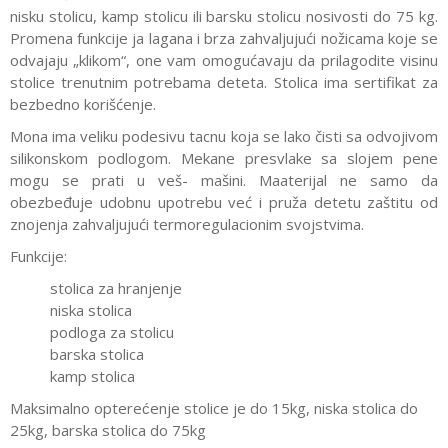
nisku stolicu, kamp stolicu ili barsku stolicu nosivosti do 75 kg.
Promena funkcije ja lagana i brza zahvaljujući nožicama koje se
odvajaju „klikom“, one vam omogućavaju da prilagodite visinu
stolice trenutnim potrebama deteta. Stolica ima sertifikat za
bezbedno korišćenje.
Mona ima veliku podesivu tacnu koja se lako čisti sa odvojivom
silikonskom podlogom. Mekane presvlake sa slojem pene
mogu se prati u veš- mašini. Maaterijal ne samo da
obezbeđuje udobnu upotrebu već i pruža detetu zaštitu od
znojenja zahvaljujući termoregulacionim svojstvima.
Funkcije:
stolica za hranjenje
niska stolica
podloga za stolicu
barska stolica
kamp stolica
Maksimalno opterećenje stolice je do 15kg, niska stolica do
25kg, barska stolica do 75kg