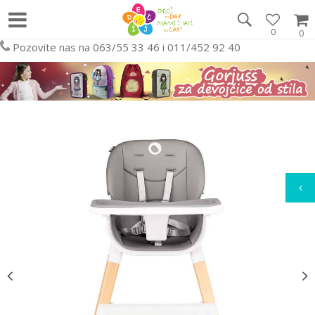
0
0
Pozovite nas na 063/55 33 46 i 011/452 92 40