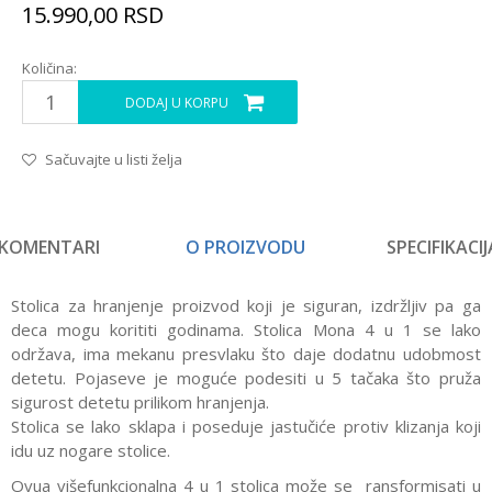
15.990,00
RSD
Količina:
DODAJ U KORPU
Sačuvajte u listi želja
KOMENTARI
O PROIZVODU
SPECIFIKACIJ
Stolica za hranjenje proizvod koji je siguran, izdržljiv pa ga
deca mogu korititi godinama. Stolica Mona 4 u 1 se lako
održava, ima mekanu presvlaku što daje dodatnu udobmost
detetu. Pojaseve je moguće podesiti u 5 tačaka što pruža
sigurost detetu prilikom hranjenja.
Stolica se lako sklapa i poseduje jastučiće protiv klizanja koji
idu uz nogare stolice.
Ovua višefunkcionalna 4 u 1 stolica može se ransformisati u