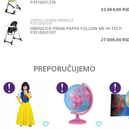
P3510051370
32.064,00
RS
VIŠEPOLOŽAJNE HRANILICE
P3510041597
HRANILICA PRIMA PAPPA FOLLOW ME HI-TECH
P3510041597
POŠALJI
27.000,00
RS
PREPORUČUJEMO