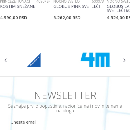
PRINCEZE I JUNACI
409078P
NOĆNO SVETLO
600073
NOĆNO SVET
KOSTIM SNEŽANE
GLOBUS PINK SVETLEĆI
GLOBUS LA
SVETLEĆI 6
4.390,00
RSD
5.262,00
RSD
4.524,00
R
NEWSLETTER
Saznajte prvi o popustima, radionicama i novim temama
na blogu