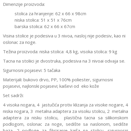
Dimenzije proizvoda:
stolica za hranjenje: 62 x 66 x 98cm
niska stolica: 51 x 51 x 76cm
barska stolica: 62 x 66 x 67cm
Visina stolice je podesiva u 3 nivoa, nasloj nije podesiv, kao ni
oslonac za noge.
Težina proizvoda: niska stolica: 4,8 kg, visoka stolica: 9 kg
Tacna na stoliici je dvostruka, podesiva na 3 nivoai odvaja se.
Sigurnosni pojasevi: 5 tačaka
Materijali: bukovo drvo, PP, 100% poliester, sigurnosni
pojasevi, najlonski pojasevi; kaiševi od eko kože
Set sadrži:
4 visoka nogara, 4 jastučića protiv klizanja za visoke nogare, 4
niska nogara, 3 metalna adaptera za visoku stolicu, 2 metalna
adaptera za nisku stolicu, plastična tacna sa silikonskom
podlogom, oslonac za noge, sedište sa naslonom, sedište
baza, 2 podloge za fiksiranje kaiša na stolicu, sigurnosni