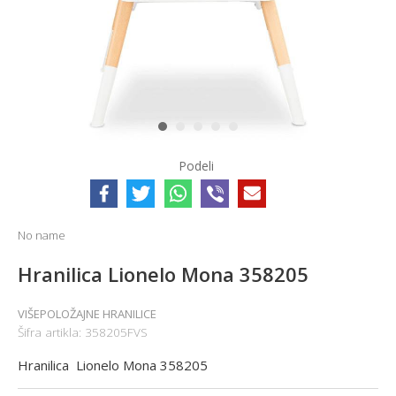
1
2
3
4
5
Podeli
No name
Hranilica Lionelo Mona 358205
VIŠEPOLOŽAJNE HRANILICE
Šifra artikla:
358205FVS
Hranilica Lionelo Mona 358205